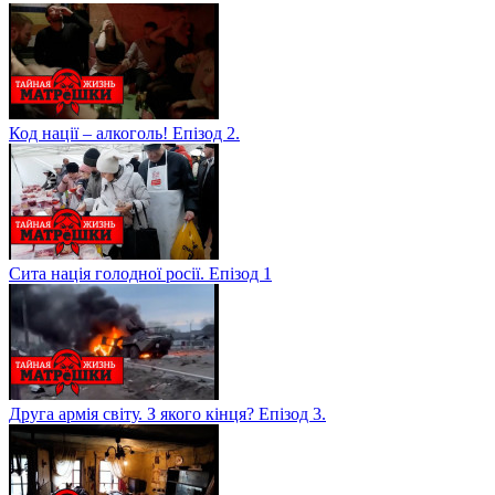
Код нації – алкоголь! Епізод 2.
Сита нація голодної росії. Епізод 1
Друга армія світу. З якого кінця? Епізод 3.