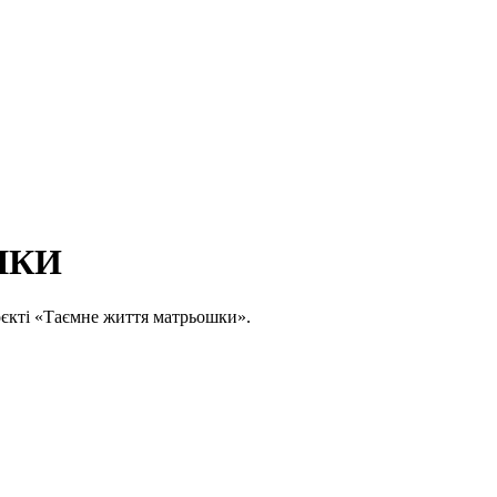
ШКИ
оєкті «Таємне життя матрьошки».