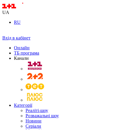
UA
RU
Вхід в кабінет
Онлайн
ТБ програма
Канали
Категорії
Реаліті-шоу
Розважальні шоу
Новини
Серіали