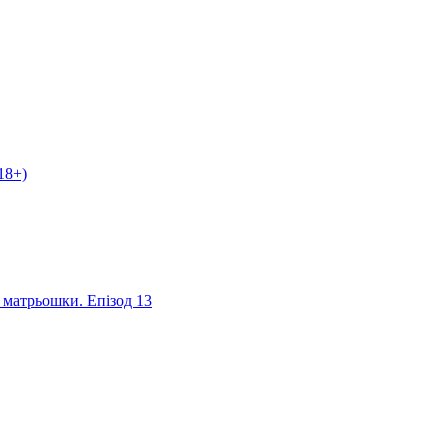
18+)
я матрьошки. Епізод 13