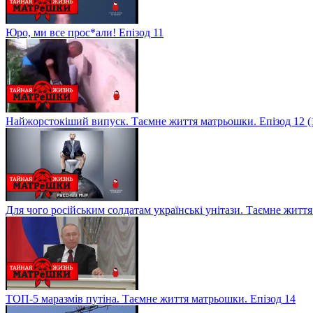
Юро, ми все прос*али! Епізод 11
Найжорстокіший випуск. Таємне життя матрьошки. Епізод 12 (
Для чого російським солдатам українські унітази. Таємне житт
ТОП-5 маразмів путіна. Таємне життя матрьошки. Епізод 14