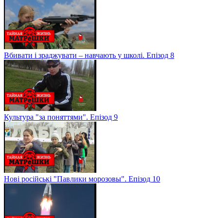
Вбивати і зраджувати – навчають у школі. Епізод 8
Культура "за поняттями". Епізод 9
Нові російські "Павлики морозовы". Епізод 10