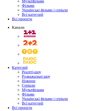
Мультфільми
Фільми
Українські фільми і серіали
Всі категорії
Всі проєкти
Канали
Категорії
Реаліті-шоу
Розважальні шоу
Новини
Серіали
Мультфільми
Фільми
Українські фільми і серіали
Всі категорії
Всі проєкти