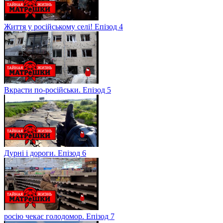
Життя у російському селі! Епізод 4
Вкрасти по-російськи. Епізод 5
Дурні і дороги. Епізод 6
росію чекає голодомор. Епізод 7