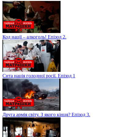
Код нації – алкоголь! Епізод 2.
Сита нація голодної росії. Епізод 1
Друга армія світу. З якого кінця? Епізод 3.