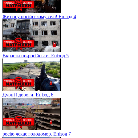
Життя у російському селі! Епізод 4
Вкрасти по-російськи. Епізод 5
Дурні і дороги. Епізод 6
росію чекає голодомор. Епізод 7