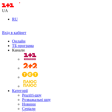
UA
RU
Вхід в кабінет
Онлайн
ТБ програма
Канали
Категорії
Реаліті-шоу
Розважальні шоу
Новини
Серіали