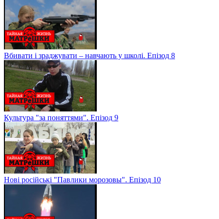
Вбивати і зраджувати – навчають у школі. Епізод 8
Культура "за поняттями". Епізод 9
Нові російські "Павлики морозовы". Епізод 10