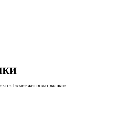
ШКИ
оєкті «Таємне життя матрьошки».