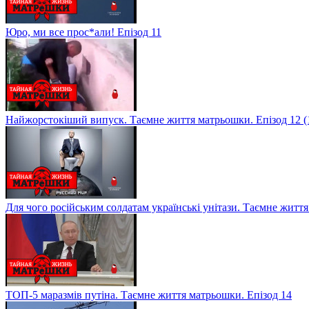
Юро, ми все прос*али! Епізод 11
Найжорстокіший випуск. Таємне життя матрьошки. Епізод 12 (
Для чого російським солдатам українські унітази. Таємне житт
ТОП-5 маразмів путіна. Таємне життя матрьошки. Епізод 14