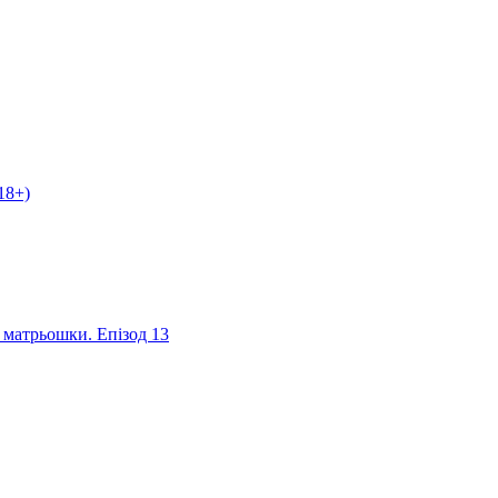
18+)
я матрьошки. Епізод 13