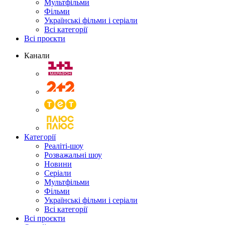
Мультфільми
Фільми
Українські фільми і серіали
Всі категорії
Всі проєкти
Канали
Категорії
Реаліті-шоу
Розважальні шоу
Новини
Серіали
Мультфільми
Фільми
Українські фільми і серіали
Всі категорії
Всі проєкти