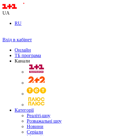
UA
RU
Вхід в кабінет
Онлайн
ТБ програма
Канали
Категорії
Реаліті-шоу
Розважальні шоу
Новини
Серіали