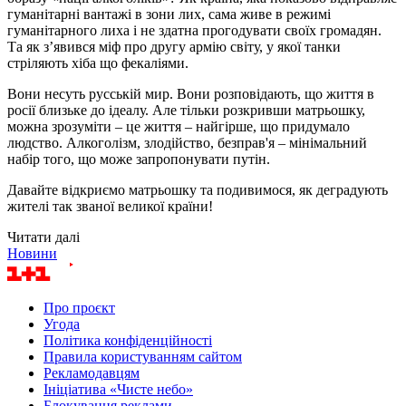
гуманітарні вантажі в зони лих, сама живе в режимі
гуманітарного лиха і не здатна прогодувати своїх громадян.
Та як з’явився міф про другу армію світу, у якої танки
стріляють хіба що фекаліями.
Вони несуть русській мир. Вони розповідають, що життя в
росії близьке до ідеалу. Але тільки розкривши матрьошку,
можна зрозуміти – це життя – найгірше, що придумало
людство. Алкоголізм, злодійство, безправ'я – мінімальний
набір того, що може запропонувати путін.
Давайте відкриємо матрьошку та подивимося, як деградують
жителі так званої великої країни!
Читати далі
Новини
Про проєкт
Угода
Політика конфіденційності
Правила користуванням сайтом
Рекламодавцям
Ініціатива «Чисте небо»
Блокування реклами