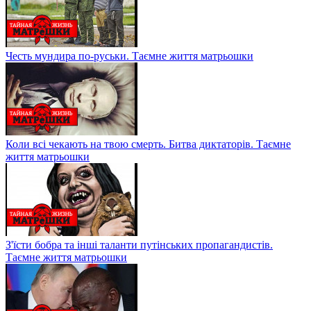
Честь мундира по-руськи. Таємне життя матрьошки
Коли всі чекають на твою смерть. Битва диктаторів. Таємне
життя матрьошки
З'їсти бобра та інші таланти путінських пропагандистів.
Таємне життя матрьошки