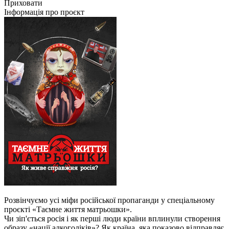
Приховати
Інформація про проєкт
Розвінчуємо усі міфи російської пропаганди у спеціальному
проєкті «Таємне життя матрьошки».
Чи зіп'ється росія і як перші люди країни вплинули створення
образу «нації алкоголіків»? Як країна, яка показово відправляє