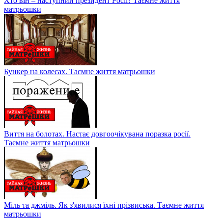
Хто він – наступний президент Росії? Таємне життя
матрьошки
Бункер на колесах. Таємне життя матрьошки
Виття на болотах. Настає довгоочікувана поразка росії.
Таємне життя матрьошки
Міль та джміль. Як з'явилися їхні прізвиська. Таємне життя
матрьошки