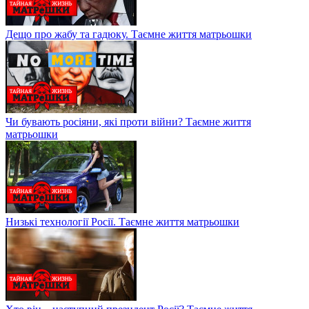
Дещо про жабу та гадюку. Таємне життя матрьошки
Чи бувають росіяни, які проти війни? Таємне життя
матрьошки
Низькі технології Росії. Таємне життя матрьошки