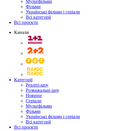
Мультфільми
Фільми
Українські фільми і серіали
Всі категорії
Всі проєкти
Канали
Категорії
Реаліті-шоу
Розважальні шоу
Новини
Серіали
Мультфільми
Фільми
Українські фільми і серіали
Всі категорії
Всі проєкти