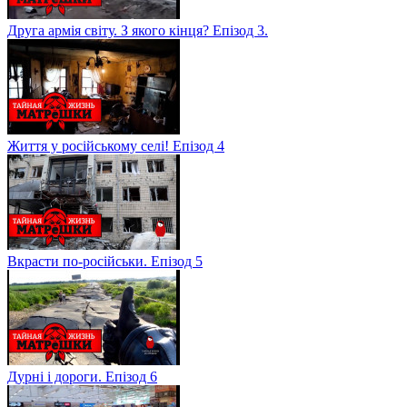
Друга армія світу. З якого кінця? Епізод 3.
Життя у російському селі! Епізод 4
Вкрасти по-російськи. Епізод 5
Дурні і дороги. Епізод 6