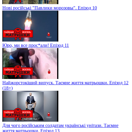
Нові російські "Павлики морозовы". Епізод 10
Юро, ми все прос*али! Епізод 11
Найжорстокіший випуск. Таємне життя матрьошки. Епізод 12
(18+)
Для чого російським солдатам українські унітази. Таємне
життя матрьошки. Епізод 13