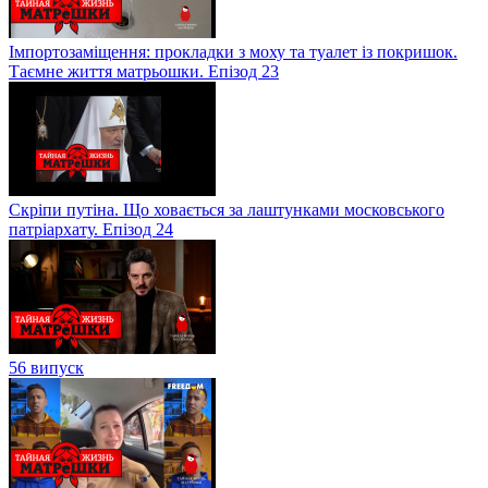
Імпортозаміщення: прокладки з моху та туалет із покришок.
Таємне життя матрьошки. Епізод 23
Скріпи путіна. Що ховається за лаштунками московського
патріархату. Епізод 24
56 випуск