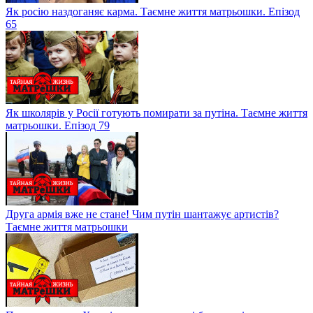
Як росію наздоганяє карма. Таємне життя матрьошки. Епізод
65
Як школярів у Росії готують помирати за путіна. Таємне життя
матрьошки. Епізод 79
Друга армія вже не стане! Чим путін шантажує артистів?
Таємне життя матрьошки