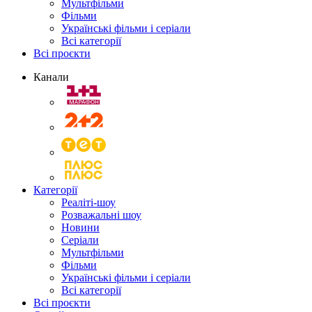
Мультфільми
Фільми
Українські фільми і серіали
Всі категорії
Всі проєкти
Канали
Категорії
Реаліті-шоу
Розважальні шоу
Новини
Серіали
Мультфільми
Фільми
Українські фільми і серіали
Всі категорії
Всі проєкти