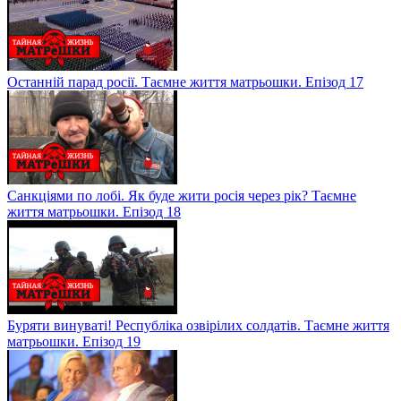
Останній парад росії. Таємне життя матрьошки. Епізод 17
Санкціями по лобі. Як буде жити росія через рік? Таємне
життя матрьошки. Епізод 18
Буряти винуваті! Республіка озвірілих солдатів. Таємне життя
матрьошки. Епізод 19