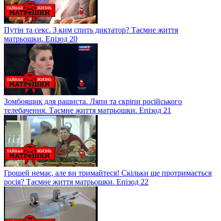
Путін та секс. З ким спить диктатор? Таємне життя
матрьошки. Епізод 20
Зомбоящик для рашиста. Ляпи та скріпи російського
телебачення. Таємне життя матрьошки. Епізод 21
Грошей немає, але ви тримайтеся! Скільки ще протримається
росія? Таємне життя матрьошки. Епізод 22