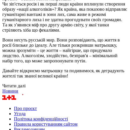
Чи зіп'ється росія і як перші люди країни вплинули створення
образу «нації алкоголіків»? Як країна, яка показово відправляє
гуманітарні вантажі в зони лих, сама живе в режимі
гуманітарного лиха і не здатна прогодувати своїх громадян.
Та як з’явився міф про другу армію світу, у якої танки
стріляють хіба що фекаліями.
Вони несуть русській мир. Вони розповідають, що життя в
росії близьке до ідеалу. Але тільки розкривши матрьошку,
можна зрозуміти – це життя – найгірше, що придумало
людство. Алкоголізм, злодійство, безправ'я – мінімальний
набір того, що може запропонувати путін.
Давайте відкриємо матрьошку та подивимося, як деградують
жителі так званої великої країни!
Читати далі
Новини
Про проєкт
Угода
Політика конфіденційності
Правила користуванням сайтом
Рекламодавцям