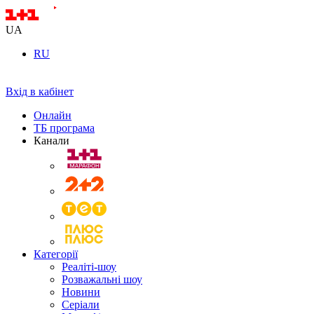
UA
RU
Вхід в кабінет
Онлайн
ТБ програма
Канали
Категорії
Реаліті-шоу
Розважальні шоу
Новини
Серіали