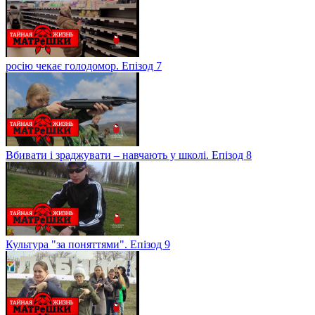
росію чекає голодомор. Епізод 7
Вбивати і зраджувати – навчають у школі. Епізод 8
Культура "за поняттями". Епізод 9