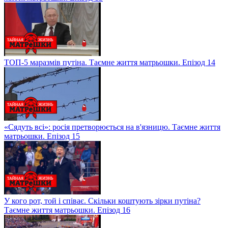
ТОП-5 маразмів путіна. Таємне життя матрьошки. Епізод 14
«Сядуть всі»: росія претворюється на в'язницю. Таємне життя
матрьошки. Епізод 15
У кого рот, той і співає. Скільки коштують зірки путіна?
Таємне життя матрьошки. Епізод 16