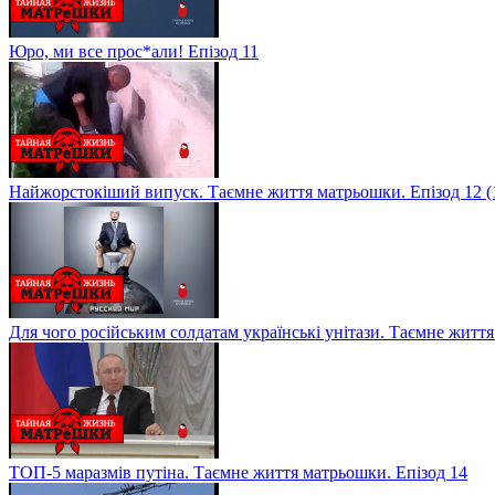
Юро, ми все прос*али! Епізод 11
Найжорстокіший випуск. Таємне життя матрьошки. Епізод 12 (
Для чого російським солдатам українські унітази. Таємне житт
ТОП-5 маразмів путіна. Таємне життя матрьошки. Епізод 14