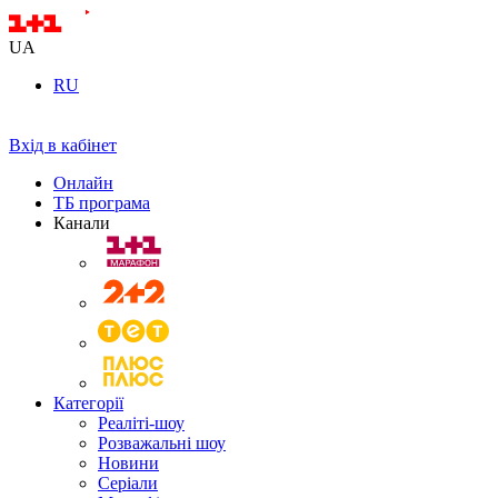
UA
RU
Вхід в кабінет
Онлайн
ТБ програма
Канали
Категорії
Реаліті-шоу
Розважальні шоу
Новини
Серіали