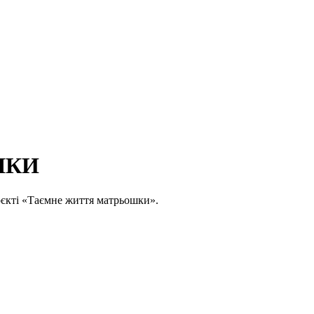
ШКИ
оєкті «Таємне життя матрьошки».