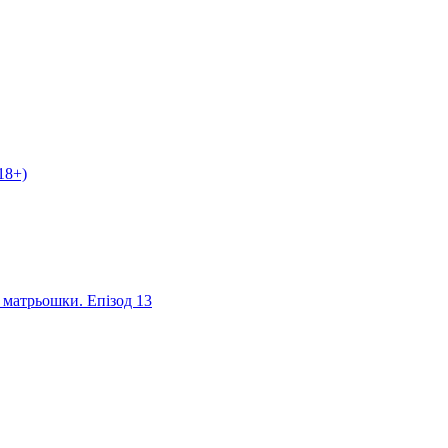
18+)
я матрьошки. Епізод 13