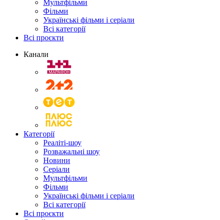
Мультфільми
Фільми
Українські фільми і серіали
Всі категорії
Всі проєкти
Канали
Категорії
Реаліті-шоу
Розважальні шоу
Новини
Серіали
Мультфільми
Фільми
Українські фільми і серіали
Всі категорії
Всі проєкти