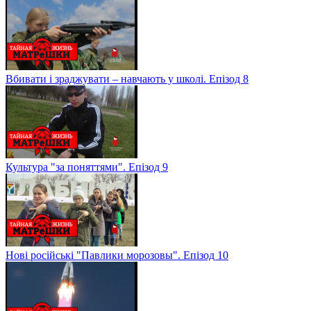
Вбивати і зраджувати – навчають у школі. Епізод 8
Культура "за поняттями". Епізод 9
Нові російські "Павлики морозовы". Епізод 10