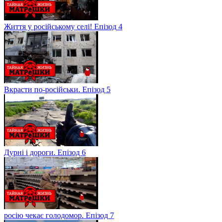
Життя у російському селі! Епізод 4
Вкрасти по-російськи. Епізод 5
Дурні і дороги. Епізод 6
росію чекає голодомор. Епізод 7