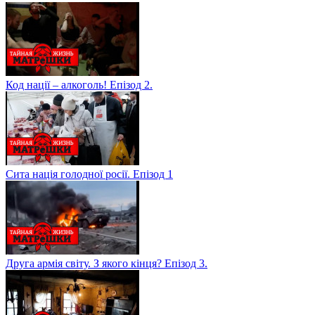
Код нації – алкоголь! Епізод 2.
Сита нація голодної росії. Епізод 1
Друга армія світу. З якого кінця? Епізод 3.