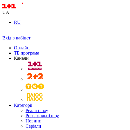
UA
RU
Вхід в кабінет
Онлайн
ТБ програма
Канали
Категорії
Реаліті-шоу
Розважальні шоу
Новини
Серіали