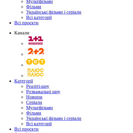
Мультфільми
Фільми
Українські фільми і серіали
Всі категорії
Всі проєкти
Канали
Категорії
Реаліті-шоу
Розважальні шоу
Новини
Серіали
Мультфільми
Фільми
Українські фільми і серіали
Всі категорії
Всі проєкти