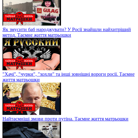
Як змусити баб народжувати? У Росії знайшли найхитріший
метод. Таємне життя матрьошки
"Хачі", "чурки", "хохли" та інші зовнішні вороги росії. Таємне
життя матрьошки
Найтаємніші змови проти путіна. Таємне життя матрьошки