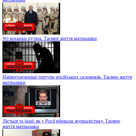
Усі коханки путіна. Таємне життя матрьошки
Найвитонченіші тортури російських силовиків. Таємне життя
матрьошки
Лістьєв та інші: як у Росії вбивали журналістику. Таємне
життя матрьошки