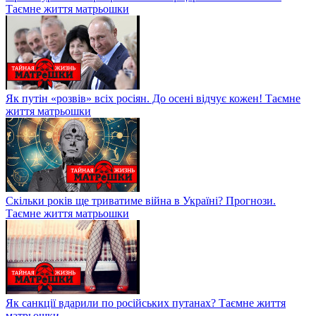
Таємне життя матрьошки
Як путін «розвів» всіх росіян. До осені відчує кожен! Таємне
життя матрьошки
Скільки років ще триватиме війна в Україні? Прогнози.
Таємне життя матрьошки
Як санкції вдарили по російських путанах? Таємне життя
матрьошки