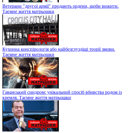
Ветерани "другої армії" продають ордени, щоби вижити.
Таємне життя матрьошки
Кухонна конспірологія або найбезглуздіші теорії змови.
Таємне життя матрьошки
Гаванський синдром: унікальний спосіб вбивства родом із
кремля. Таємне життя матрьошки