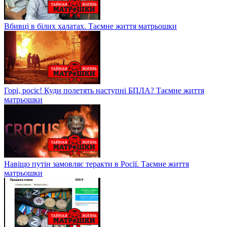
Вбивці в білих халатах. Таємне життя матрьошки
Горі, росіє! Куди полетять наступні БПЛА? Таємне життя
матрьошки
Навіщо путін замовляє теракти в Росії. Таємне життя
матрьошки