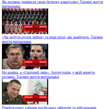
Як росіяни довірили свою безпеку алкоголіку. Таємне життя
матрьошки
«Чи хочуть рускіє війни» та інші пісні, які зомбують. Таємне
життя матрьошки
Не країна, а «Скотний двір». Антиутопія, у якій живуть
росіяни. Таємне життя матрьошки
Прейскурант хабарів російських офіцерів та військкомів.