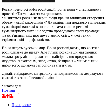
Розвінчуємо усі міфи російської пропаганди у спеціальному
проєкті «Таємне життя матрьошки».
Чи зіп'ється росія і як перші люди країни вплинули створення
образу «нації алкоголіків»? Як країна, яка показово відправляє
гуманітарні вантажі в зони лих, сама живе в режимі
гуманітарного лиха і не здатна прогодувати своїх громадян.
Та як з’явився міф про другу армію світу, у якої танки
стріляють хіба що фекаліями.
Вони несуть русській мир. Вони розповідають, що життя в
росії близьке до ідеалу. Але тільки розкривши матрьошку,
можна зрозуміти – це життя – найгірше, що придумало
людство. Алкоголізм, злодійство, безправ'я – мінімальний
набір того, що може запропонувати путін.
Давайте відкриємо матрьошку та подивимося, як деградують
жителі так званої великої країни!
Читати далі
Новини
Про проєкт