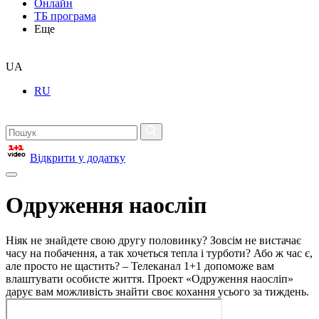
Онлайн
ТБ програма
Еще
UA
RU
Відкрити у додатку
Одруження наосліп
Ніяк не знайдете свою другу половинку? Зовсім не вистачає
часу на побачення, а так хочеться тепла і турботи? Або ж час є,
але просто не щастить? – Телеканал 1+1 допоможе вам
влаштувати особисте життя. Проект «Одруження наосліп»
дарує вам можливість знайти своє кохання усього за тиждень.