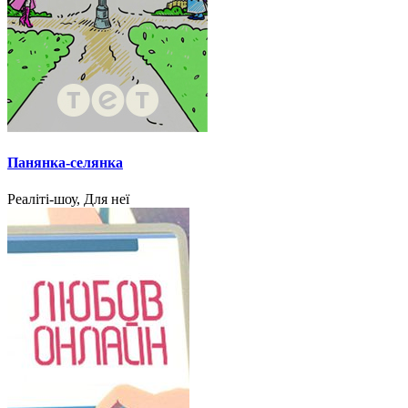
Панянка-селянка
Реаліті-шоу, Для неї