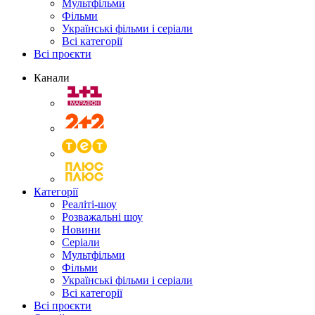
Мультфільми
Фільми
Українські фільми і серіали
Всі категорії
Всі проєкти
Канали
Категорії
Реаліті-шоу
Розважальні шоу
Новини
Серіали
Мультфільми
Фільми
Українські фільми і серіали
Всі категорії
Всі проєкти