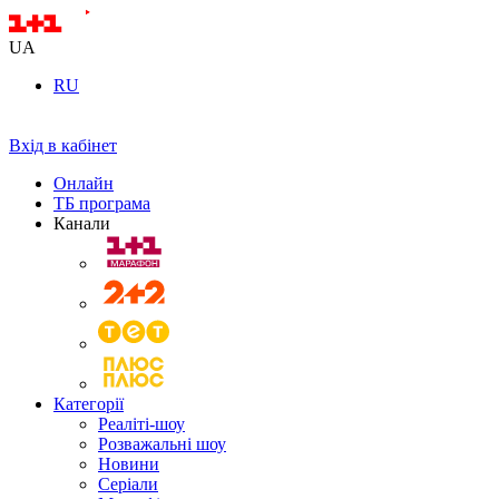
UA
RU
Вхід в кабінет
Онлайн
ТБ програма
Канали
Категорії
Реаліті-шоу
Розважальні шоу
Новини
Серіали