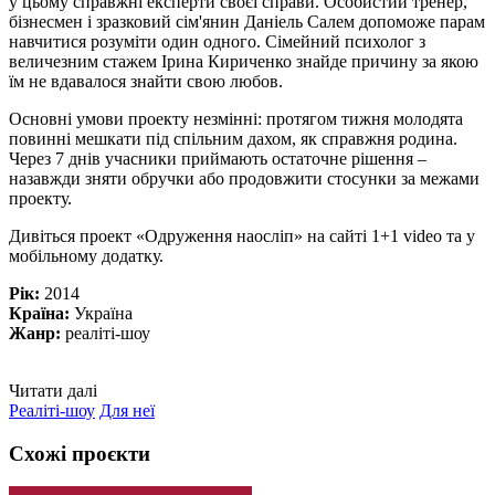
у цьому справжні експерти своєї справи. Особистий тренер,
бізнесмен і зразковий сім'янин Даніель Салем допоможе парам
навчитися розуміти один одного. Сімейний психолог з
величезним стажем Ірина Кириченко знайде причину за якою
їм не вдавалося знайти свою любов.
Основні умови проекту незмінні: протягом тижня молодята
повинні мешкати під спільним дахом, як справжня родина.
Через 7 днів учасники приймають остаточне рішення –
назавжди зняти обручки або продовжити стосунки за межами
проекту.
Дивіться проект «Одруження наосліп» на сайті 1+1 video та у
мобільному додатку.
Рік:
2014
Країна:
Україна
Жанр:
реаліті-шоу
Читати далі
Реаліті-шоу
Для неї
Схожі проєкти