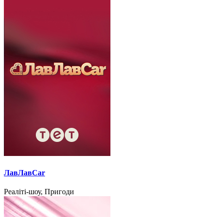
ЛавЛавCar
Реаліті-шоу, Пригоди