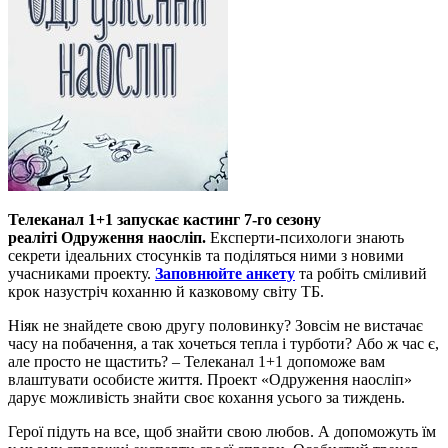
Телеканал 1+1 запускає кастинг 7-го сезону
реаліті Одруження наосліп.
Експерти-психологи знають
секрети ідеальних стосунків та поділяться ними з новими
учасниками проекту.
Заповнюйте анкету
та робіть сміливий
крок назустріч коханню й казковому світу ТБ.
Ніяк не знайдете свою другу половинку? Зовсім не вистачає
часу на побачення, а так хочеться тепла і турботи? Або ж час є,
але просто не щастить? – Телеканал 1+1 допоможе вам
влаштувати особисте життя. Проект «Одруження наосліп»
дарує можливість знайти своє кохання усього за тиждень.
Герої підуть на все, щоб знайти свою любов. А допоможуть їм