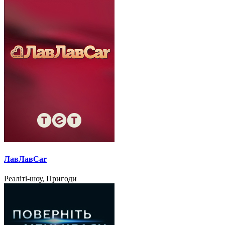
ЛавЛавCar
Реаліті-шоу, Пригоди