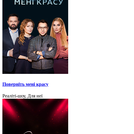
Поверніть мені красу
Реаліті-шоу, Для неї