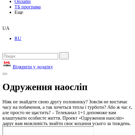
Онлайн
ТБ програма
Еще
UA
RU
Відкрити у додатку
Одруження наосліп
Ніяк не знайдете свою другу половинку? Зовсім не вистачає
часу на побачення, а так хочеться тепла і турботи? Або ж час є,
але просто не щастить? – Телеканал 1+1 допоможе вам
влаштувати особисте життя. Проект «Одруження наосліп»
дарує вам можливість знайти своє кохання усього за тиждень.