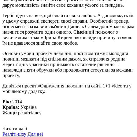
дарує можливість знайти своє кохання усього за тиждень.
Герої підуть на все, щоб знайти свою любов. А допоможуть їм
у цьому справжні експерти своєї справи. Особистий тренер,
бізнесмен і зразковий сім'янин Даніель Салем допоможе парам
навчитися розуміти один одного. Сімейний психолог з
величезним стажем Ірина Кириченко знайде причину за якою
їм не вдавалося знайти свою любов.
Основні умови проекту незмінні: протягом тижня молодята
повинні мешкати під спільним дахом, як справжня родина.
Через 7 днів учасники приймають остаточне рішення –
назавжди зняти обручки або продовжити стосунки за межами
проекту.
Дивіться проект «Одруження наосліп» на сайті 1+1 video та у
мобільному додатку.
Рік:
2014
Країна:
Україна
Жанр:
реаліті-шоу
Читати далі
Реаліті-шоу
Для неї