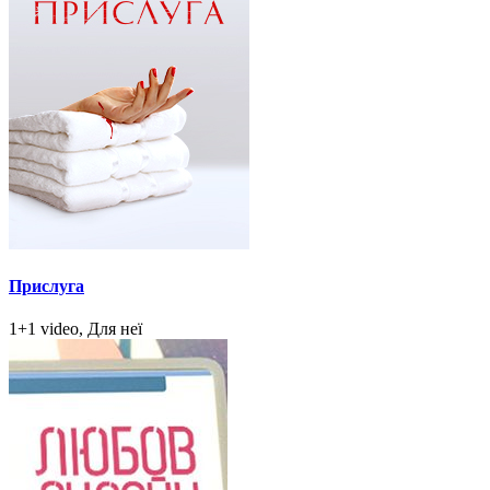
Прислуга
1+1 video, Для неї