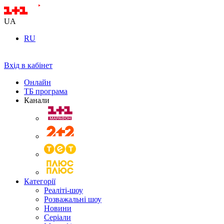
UA
RU
Вхід в кабінет
Онлайн
ТБ програма
Канали
Категорії
Реаліті-шоу
Розважальні шоу
Новини
Серіали