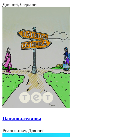
Для неї, Серіали
Панянка-селянка
Реаліті-шоу, Для неї