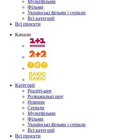
Мультфільми
Фільми
Українські фільми і серіали
Всі категорії
Всі проєкти
Канали
Категорії
Реаліті-шоу
Розважальні шоу
Новини
Серіали
Мультфільми
Фільми
Українські фільми і серіали
Всі категорії
Всі проєкти