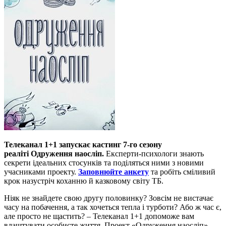
Телеканал 1+1 запускає кастинг 7-го сезону
реаліті Одруження наосліп.
Експерти-психологи знають
секрети ідеальних стосунків та поділяться ними з новими
учасниками проекту.
Заповнюйте анкету
та робіть сміливий
крок назустріч коханню й казковому світу ТБ.
Ніяк не знайдете свою другу половинку? Зовсім не вистачає
часу на побачення, а так хочеться тепла і турботи? Або ж час є,
але просто не щастить? – Телеканал 1+1 допоможе вам
влаштувати особисте життя. Проект «Одруження наосліп»