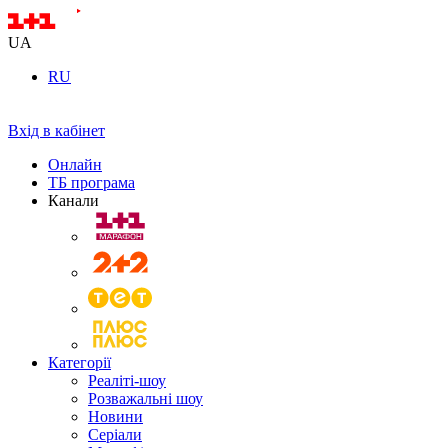
UA
RU
Вхід в кабінет
Онлайн
ТБ програма
Канали
Категорії
Реаліті-шоу
Розважальні шоу
Новини
Серіали