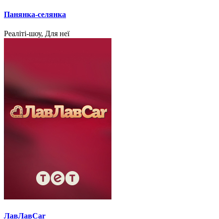
Панянка-селянка
Реаліті-шоу, Для неї
ЛавЛавCar