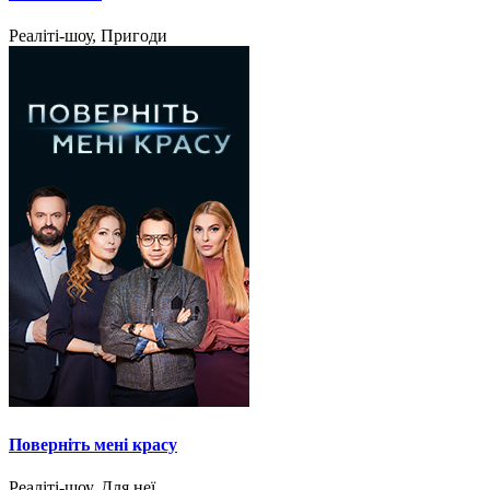
Реаліті-шоу, Пригоди
Поверніть мені красу
Реаліті-шоу, Для неї