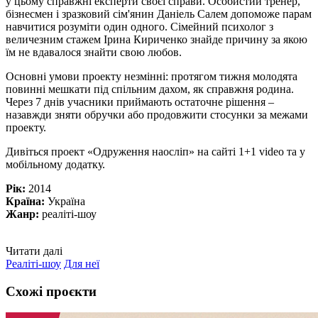
у цьому справжні експерти своєї справи. Особистий тренер,
бізнесмен і зразковий сім'янин Даніель Салем допоможе парам
навчитися розуміти один одного. Сімейний психолог з
величезним стажем Ірина Кириченко знайде причину за якою
їм не вдавалося знайти свою любов.
Основні умови проекту незмінні: протягом тижня молодята
повинні мешкати під спільним дахом, як справжня родина.
Через 7 днів учасники приймають остаточне рішення –
назавжди зняти обручки або продовжити стосунки за межами
проекту.
Дивіться проект «Одруження наосліп» на сайті 1+1 video та у
мобільному додатку.
Рік:
2014
Країна:
Україна
Жанр:
реаліті-шоу
Читати далі
Реаліті-шоу
Для неї
Схожі проєкти