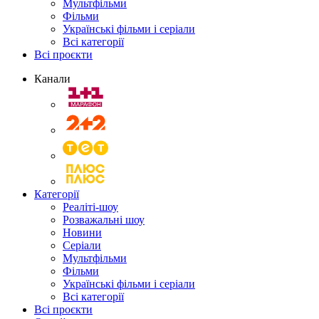
Мультфільми
Фільми
Українські фільми і серіали
Всі категорії
Всі проєкти
Канали
Категорії
Реаліті-шоу
Розважальні шоу
Новини
Серіали
Мультфільми
Фільми
Українські фільми і серіали
Всі категорії
Всі проєкти