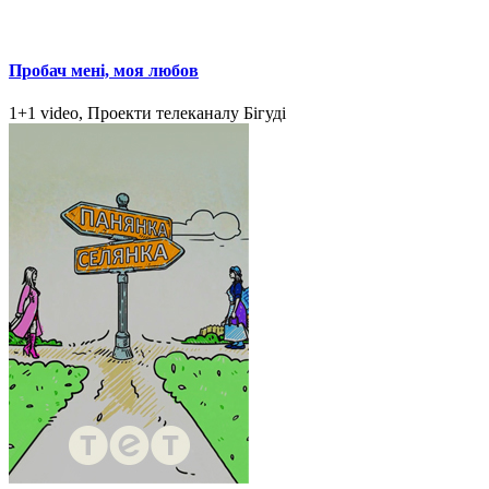
Пробач мені, моя любов
1+1 video, Проекти телеканалу Бігуді