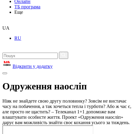
Онлайн
ТБ програма
Еще
UA
RU
Відкрити у додатку
Одруження наосліп
Ніяк не знайдете свою другу половинку? Зовсім не вистачає
часу на побачення, а так хочеться тепла і турботи? Або ж час є,
але просто не щастить? – Телеканал 1+1 допоможе вам
влаштувати особисте життя. Проект «Одруження наосліп»
дарує вам можливість знайти своє кохання усього за тиждень.