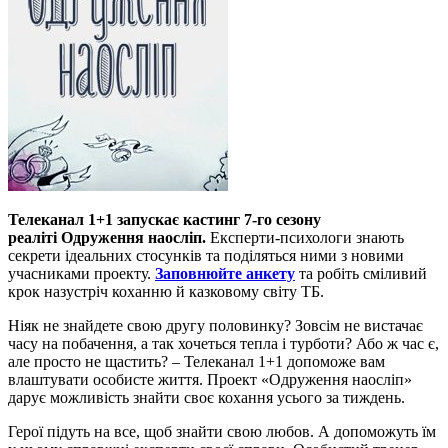
Телеканал 1+1 запускає кастинг 7-го сезону
реаліті Одруження наосліп.
Експерти-психологи знають
секрети ідеальних стосунків та поділяться ними з новими
учасниками проекту.
Заповнюйте анкету
та робіть сміливий
крок назустріч коханню й казковому світу ТБ.
Ніяк не знайдете свою другу половинку? Зовсім не вистачає
часу на побачення, а так хочеться тепла і турботи? Або ж час є,
але просто не щастить? – Телеканал 1+1 допоможе вам
влаштувати особисте життя. Проект «Одруження наосліп»
дарує можливість знайти своє кохання усього за тиждень.
Герої підуть на все, щоб знайти свою любов. А допоможуть їм