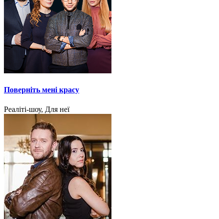
Поверніть мені красу
Реаліті-шоу, Для неї