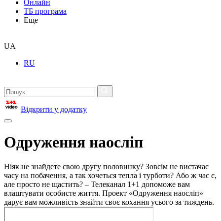
Онлайн
ТБ програма
Еще
UA
RU
Відкрити у додатку
Одруження наосліп
Ніяк не знайдете свою другу половинку? Зовсім не вистачає
часу на побачення, а так хочеться тепла і турботи? Або ж час є,
але просто не щастить? – Телеканал 1+1 допоможе вам
влаштувати особисте життя. Проект «Одруження наосліп»
дарує вам можливість знайти своє кохання усього за тиждень.