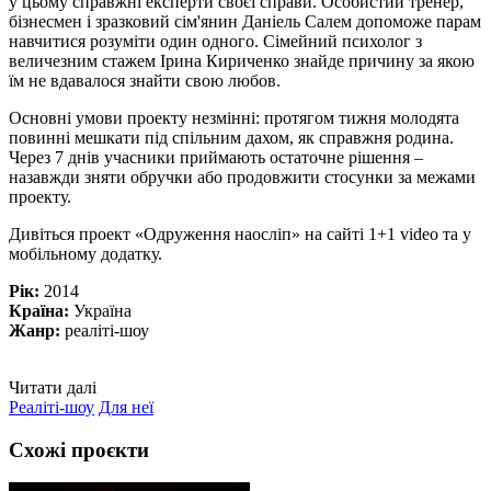
у цьому справжні експерти своєї справи. Особистий тренер,
бізнесмен і зразковий сім'янин Даніель Салем допоможе парам
навчитися розуміти один одного. Сімейний психолог з
величезним стажем Ірина Кириченко знайде причину за якою
їм не вдавалося знайти свою любов.
Основні умови проекту незмінні: протягом тижня молодята
повинні мешкати під спільним дахом, як справжня родина.
Через 7 днів учасники приймають остаточне рішення –
назавжди зняти обручки або продовжити стосунки за межами
проекту.
Дивіться проект «Одруження наосліп» на сайті 1+1 video та у
мобільному додатку.
Рік:
2014
Країна:
Україна
Жанр:
реаліті-шоу
Читати далі
Реаліті-шоу
Для неї
Схожі проєкти