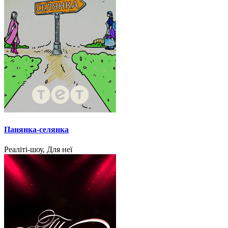
Панянка-селянка
Реаліті-шоу, Для неї