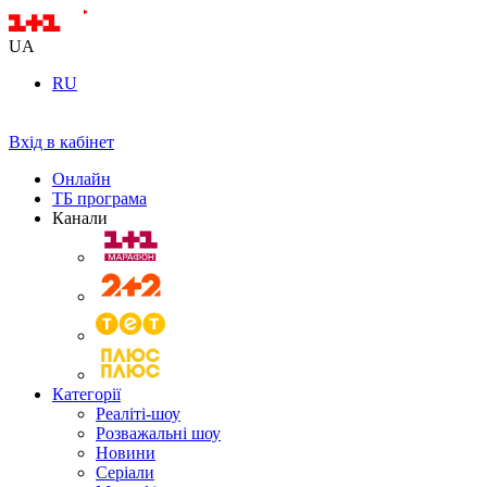
UA
RU
Вхід в кабінет
Онлайн
ТБ програма
Канали
Категорії
Реаліті-шоу
Розважальні шоу
Новини
Серіали