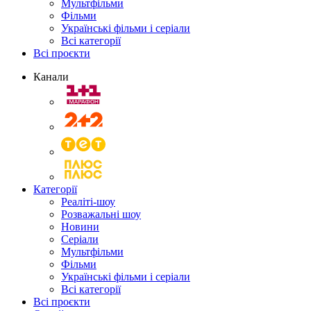
Мультфільми
Фільми
Українські фільми і серіали
Всі категорії
Всі проєкти
Канали
Категорії
Реаліті-шоу
Розважальні шоу
Новини
Серіали
Мультфільми
Фільми
Українські фільми і серіали
Всі категорії
Всі проєкти