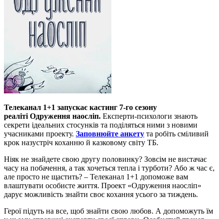
Телеканал 1+1 запускає кастинг 7-го сезону
реаліті Одруження наосліп.
Експерти-психологи знають
секрети ідеальних стосунків та поділяться ними з новими
учасниками проекту.
Заповнюйте анкету
та робіть сміливий
крок назустріч коханню й казковому світу ТБ.
Ніяк не знайдете свою другу половинку? Зовсім не вистачає
часу на побачення, а так хочеться тепла і турботи? Або ж час є,
але просто не щастить? – Телеканал 1+1 допоможе вам
влаштувати особисте життя. Проект «Одруження наосліп»
дарує можливість знайти своє кохання усього за тиждень.
Герої підуть на все, щоб знайти свою любов. А допоможуть їм