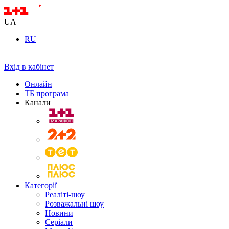
UA
RU
Вхід в кабінет
Онлайн
ТБ програма
Канали
Категорії
Реаліті-шоу
Розважальні шоу
Новини
Серіали