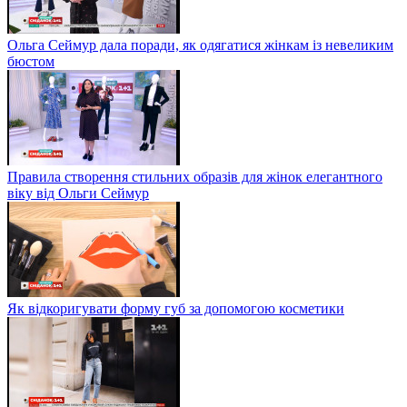
Ольга Сеймур дала поради, як одягатися жінкам із невеликим
бюстом
Правила створення стильних образів для жінок елегантного
віку від Ольги Сеймур
Як відкоригувати форму губ за допомогою косметики