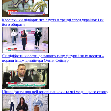
Кросівки чи підбори: яке взуття в тренді серед українок і як
його обирати
Як підібрати кюлоти до вашого типу фігури і як їх носити –
поради імідж-дизайнера Ольги Сеймур
Цікаві факти про нейлонові панчохи та які модні цього сезону