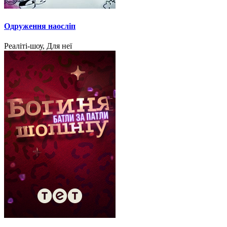
Одруження наосліп
Реаліті-шоу, Для неї