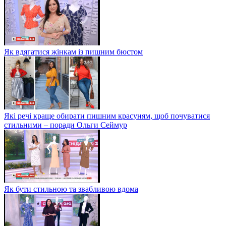
Як вдягатися жінкам із пишним бюстом
Які речі краще обирати пишним красуням, щоб почуватися
стильними – поради Ольги Сеймур
Як бути стильною та звабливою вдома