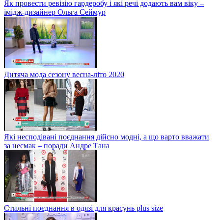
Як провести ревізію гардеробу і які речі додають вам віку –
імідж-дизайнер Ольга Сеймур
Дитяча мода сезону весна-літо 2020
Які несподівані поєднання дійсно модні, а що варто вважати
за несмак – поради Андре Тана
Стильні поєднання в одязі для красунь plus size