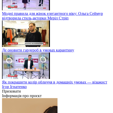
Модні правила для жінок елегантного віку: Ольга Сеймур
відтворила стиль акторки Меріл Стріп
Де оновити гардероб в умовах карантину
Як покращити колір обличчя в домашніх умовах — візажист
Ігор Ігнатенко
Приховати
Інформація про проєкт