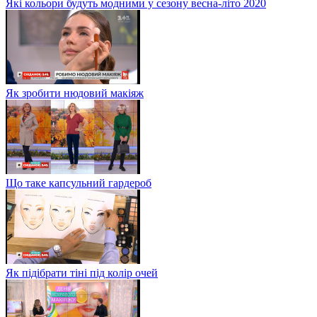
Які кольори будуть модними у сезону весна-літо 2020
Як зробити нюдовий макіяж
Що таке капсульний гардероб
Як підібрати тіні під колір очей