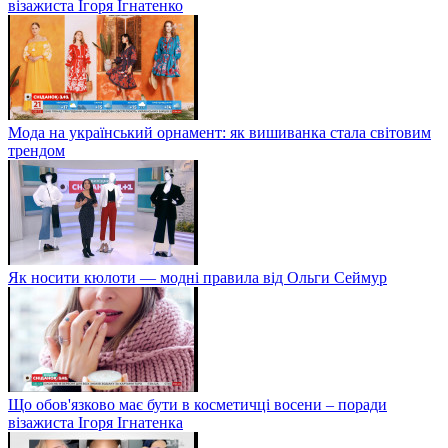
візажиста Ігоря Ігнатенко
Мода на український орнамент: як вишиванка стала світовим
трендом
Як носити кюлоти — модні правила від Ольги Сеймур
Що обов'язково має бути в косметичці восени – поради
візажиста Ігоря Ігнатенка