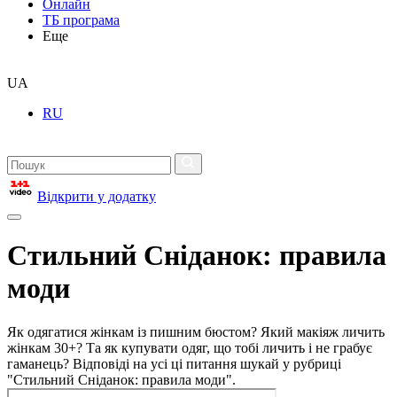
Онлайн
ТБ програма
Еще
UA
RU
Відкрити у додатку
Стильний Сніданок: правила
моди
Як одягатися жінкам із пишним бюстом? Який макіяж личить
жінкам 30+? Та як купувати одяг, що тобі личить і не грабує
гаманець? Відповіді на усі ці питання шукай у рубриці
"Стильний Сніданок: правила моди".