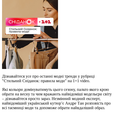
Дізнавайтеся усе про останні модні тренди у рубриці
"Стильний Сніданок: правила моди" на 1+1 video.
Які кольори домінуватимуть цього сезону, пальто якого крою
обрати на весну та чим вражають найвідоміші модельєри світу
– дізнавайтеся просто зараз. Незмінний модний експерт,
найвідоміший український кутюр’є Андре Тан розповість про
всі таємниці моди та допоможе обрати найвдаліший образ.