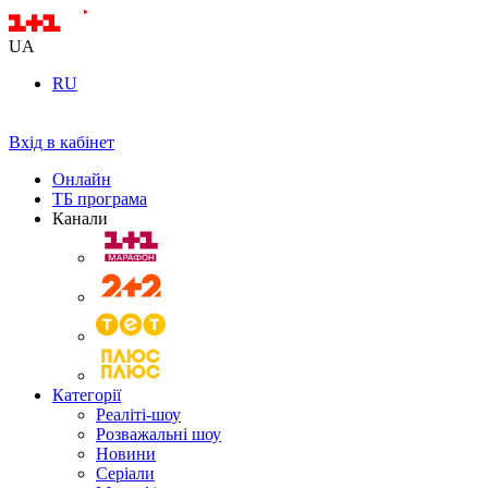
UA
RU
Вхід в кабінет
Онлайн
ТБ програма
Канали
Категорії
Реаліті-шоу
Розважальні шоу
Новини
Серіали