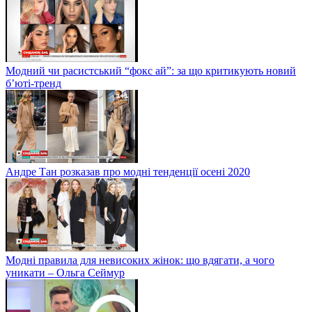
Модний чи расистський “фокс ай”: за що критикують новий
б’юті-тренд
Андре Тан розказав про модні тенденції осені 2020
Модні правила для невисоких жінок: що вдягати, а чого
уникати – Ольга Сеймур