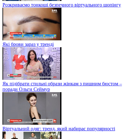
Розкриваємо тонкощі безпечного віртуального шопінгу
Які брови зараз у тренді
Як підібрати стильні образи жінкам з пишним бюстом –
поради Ольги Сеймур
Віртуальний одяг: тренд, який набирає популярності