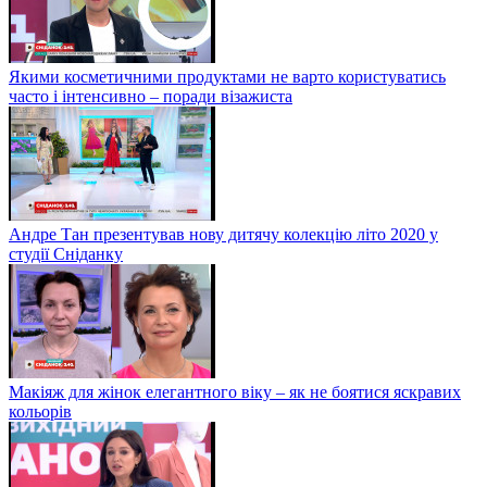
Якими косметичними продуктами не варто користуватись
часто і інтенсивно – поради візажиста
Андре Тан презентував нову дитячу колекцію літо 2020 у
студії Сніданку
Макіяж для жінок елегантного віку – як не боятися яскравих
кольорів