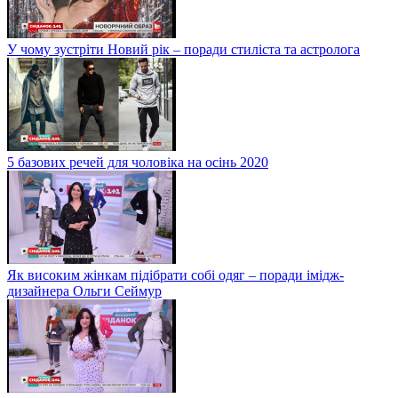
У чому зустріти Новий рік – поради стиліста та астролога
5 базових речей для чоловіка на осінь 2020
Як високим жінкам підібрати собі одяг – поради імідж-
дизайнера Ольги Сеймур