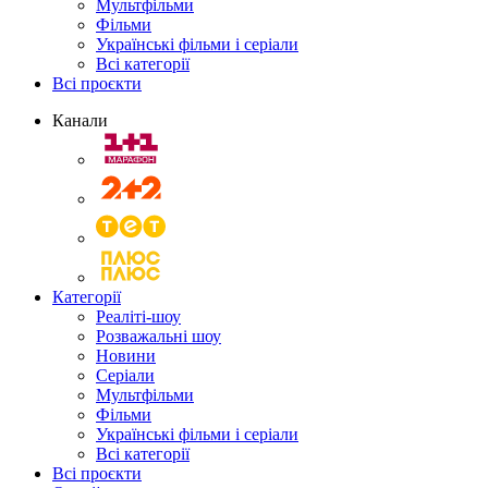
Мультфільми
Фільми
Українські фільми і серіали
Всі категорії
Всі проєкти
Канали
Категорії
Реаліті-шоу
Розважальні шоу
Новини
Серіали
Мультфільми
Фільми
Українські фільми і серіали
Всі категорії
Всі проєкти