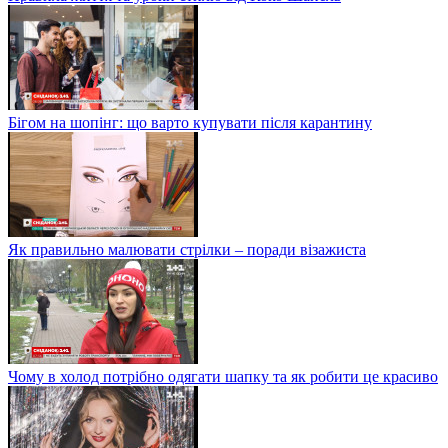
Бігом на шопінг: що варто купувати після карантину
Як правильно малювати стрілки – поради візажиста
Чому в холод потрібно одягати шапку та як робити це красиво