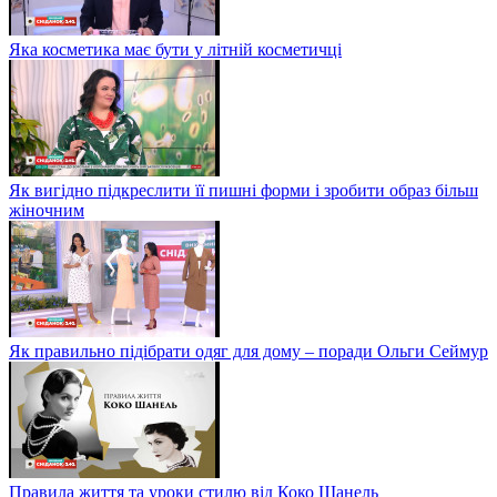
Яка косметика має бути у літній косметичці
Як вигідно підкреслити її пишні форми і зробити образ більш
жіночним
Як правильно підібрати одяг для дому – поради Ольги Сеймур
Правила життя та уроки стилю від Коко Шанель