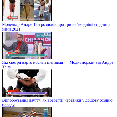
Модельєр Андре Тан розповів про три наймодніші спідниці
зими 2021
Які светри варто носити цієї зими — Модні поради від Андре
Тана
Випробування взуття: як вберегти черевики у дощову осінню
погоду