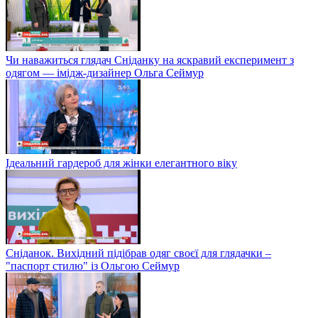
Чи наважиться глядач Сніданку на яскравий експеримент з
одягом — імідж-дизайнер Ольга Сеймур
Ідеальний гардероб для жінки елегантного віку
Сніданок. Вихідний підібрав одяг своєї для глядачки –
"паспорт стилю" із Ольгою Сеймур