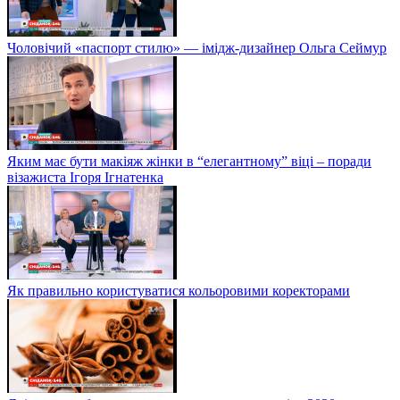
Чоловічий «паспорт стилю» — імідж-дизайнер Ольга Сеймур
Яким має бути макіяж жінки в “елегантному” віці – поради
візажиста Ігоря Ігнатенка
Як правильно користуватися кольоровими коректорами