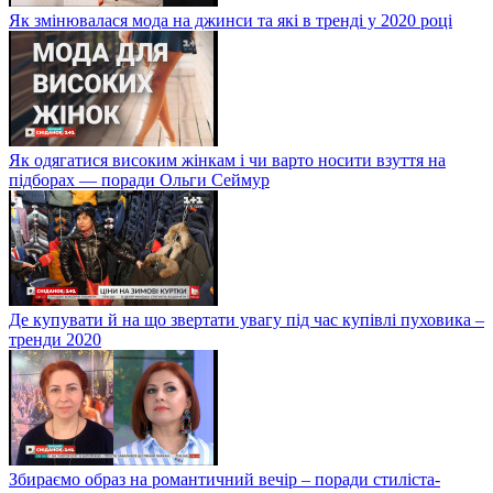
Як змінювалася мода на джинси та які в тренді у 2020 році
Як одягатися високим жінкам і чи варто носити взуття на
підборах — поради Ольги Сеймур
Де купувати й на що звертати увагу під час купівлі пуховика –
тренди 2020
Збираємо образ на романтичний вечір – поради стиліста-