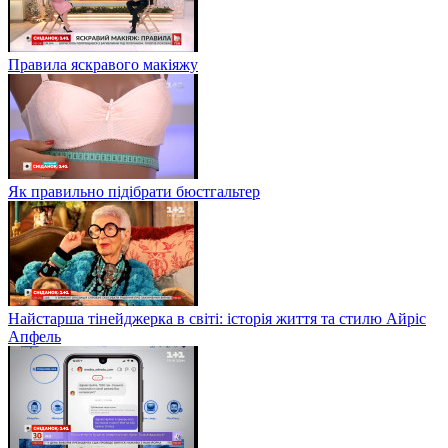
Правила яскравого макіяжу
Як правильно підібрати бюстгальтер
Найстарша тінейджерка в світі: історія життя та стилю Айріс
Апфель