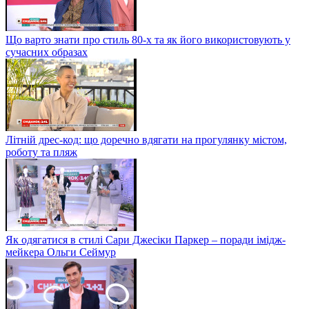
Що варто знати про стиль 80-х та як його використовують у
сучасних образах
Літній дрес-код: що доречно вдягати на прогулянку містом,
роботу та пляж
Як одягатися в стилі Сари Джесіки Паркер – поради імідж-
мейкера Ольги Сеймур