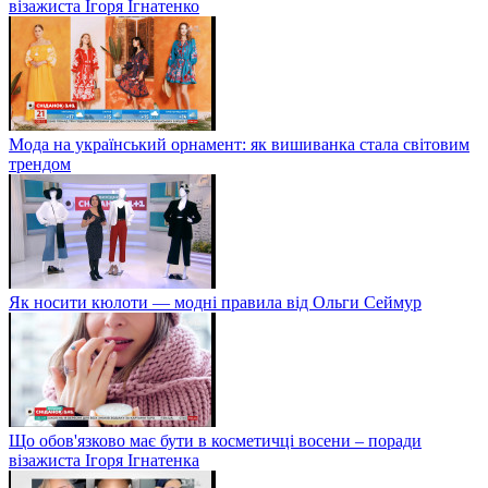
візажиста Ігоря Ігнатенко
Мода на український орнамент: як вишиванка стала світовим
трендом
Як носити кюлоти — модні правила від Ольги Сеймур
Що обов'язково має бути в косметичці восени – поради
візажиста Ігоря Ігнатенка