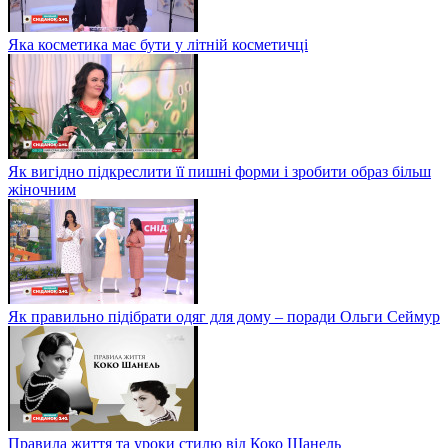
Яка косметика має бути у літній косметичці
Як вигідно підкреслити її пишні форми і зробити образ більш
жіночним
Як правильно підібрати одяг для дому – поради Ольги Сеймур
Правила життя та уроки стилю від Коко Шанель