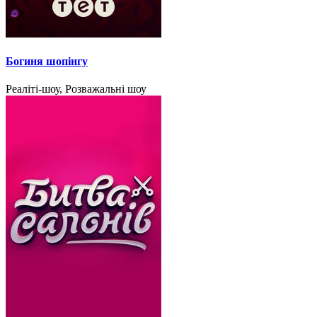
Богиня шопінгу
Реаліті-шоу, Розважальні шоу