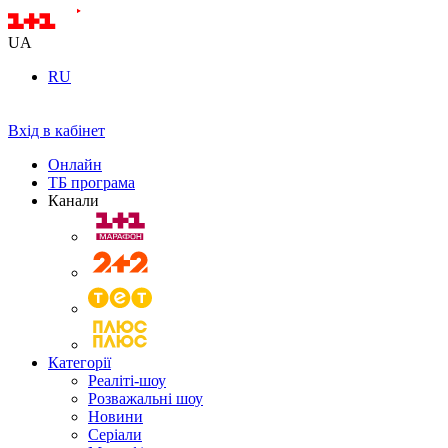
UA
RU
Вхід в кабінет
Онлайн
ТБ програма
Канали
Категорії
Реаліті-шоу
Розважальні шоу
Новини
Серіали