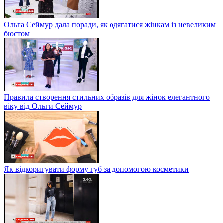
Ольга Сеймур дала поради, як одягатися жінкам із невеликим
бюстом
Правила створення стильних образів для жінок елегантного
віку від Ольги Сеймур
Як відкоригувати форму губ за допомогою косметики