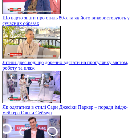
Що варто знати про стиль 80-х та як його використовують у
сучасних образах
Літній дрес-код: що доречно вдягати на прогулянку містом,
роботу та пляж
Як одягатися в стилі Сари Джесіки Паркер – поради імідж-
мейкера Ольги Сеймур