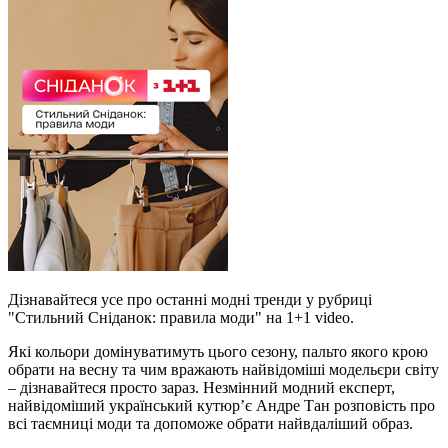
Дізнавайтеся усе про останні модні тренди у рубриці
"Стильний Сніданок: правила моди" на 1+1 video.
Які кольори домінуватимуть цього сезону, пальто якого крою
обрати на весну та чим вражають найвідоміші модельєри світу
– дізнавайтеся просто зараз. Незмінний модний експерт,
найвідоміший український кутюр’є Андре Тан розповість про
всі таємниці моди та допоможе обрати найвдаліший образ.