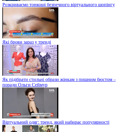
Розкриваємо тонкощі безпечного віртуального шопінгу
Які брови зараз у тренді
Як підібрати стильні образи жінкам з пишним бюстом –
поради Ольги Сеймур
Віртуальний одяг: тренд, який набирає популярності