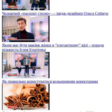
Чоловічий «паспорт стилю» — імідж-дизайнер Ольга Сеймур
Яким має бути макіяж жінки в “елегантному” віці – поради
візажиста Ігоря Ігнатенка
Як правильно користуватися кольоровими коректорами