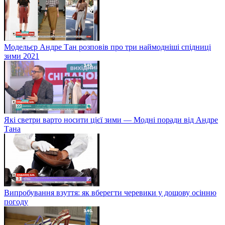
Модельєр Андре Тан розповів про три наймодніші спідниці
зими 2021
Які светри варто носити цієї зими — Модні поради від Андре
Тана
Випробування взуття: як вберегти черевики у дощову осінню
погоду