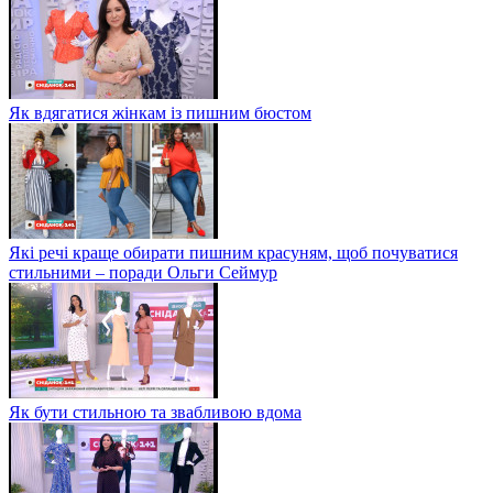
Як вдягатися жінкам із пишним бюстом
Які речі краще обирати пишним красуням, щоб почуватися
стильними – поради Ольги Сеймур
Як бути стильною та звабливою вдома