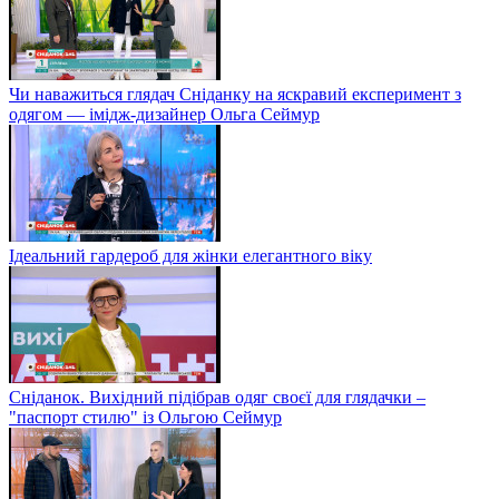
Чи наважиться глядач Сніданку на яскравий експеримент з
одягом — імідж-дизайнер Ольга Сеймур
Ідеальний гардероб для жінки елегантного віку
Сніданок. Вихідний підібрав одяг своєї для глядачки –
"паспорт стилю" із Ольгою Сеймур