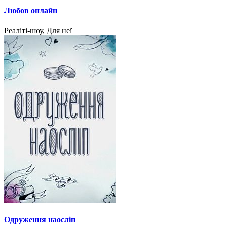
Любов онлайн
Реаліті-шоу, Для неї
Одруження наосліп