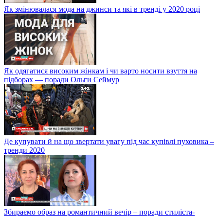
Як змінювалася мода на джинси та які в тренді у 2020 році
Як одягатися високим жінкам і чи варто носити взуття на
підборах — поради Ольги Сеймур
Де купувати й на що звертати увагу під час купівлі пуховика –
тренди 2020
Збираємо образ на романтичний вечір – поради стиліста-