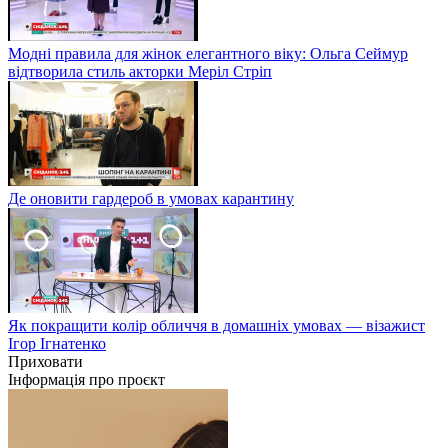
Модні правила для жінок елегантного віку: Ольга Сеймур
відтворила стиль акторки Меріл Стріп
Де оновити гардероб в умовах карантину
Як покращити колір обличчя в домашніх умовах — візажист
Ігор Ігнатенко
Приховати
Інформація про проєкт