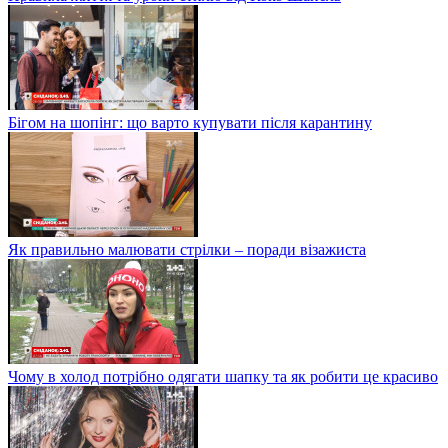
Бігом на шопінг: що варто купувати після карантину
Як правильно малювати стрілки – поради візажиста
Чому в холод потрібно одягати шапку та як робити це красиво