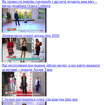
Як провести ревізію гардеробу і які речі додають вам віку –
імідж-дизайнер Ольга Сеймур
Дитяча мода сезону весна-літо 2020
Які несподівані поєднання дійсно модні, а що варто вважати
за несмак – поради Андре Тана
Стильні поєднання в одязі для красунь plus size