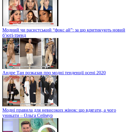
Модний чи расистський “фокс ай”: за що критикують новий
б’юті-тренд
Андре Тан розказав про модні тенденції осені 2020
Модні правила для невисоких жінок: що вдягати, а чого
уникати – Ольга Сеймур