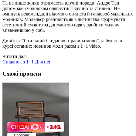
Та не лише жінки отримають влучні поради. Андре Тан
допоможе і чоловікам одягнутися зручно та стильно. Не
оминуть рекомендації відомого стиліста й гардероб маленьких
модників. Модельєр розповість як з дитинства сформувати
естетичний смак та за допомогою одягу зробити малечу
впевненішою у собі.
Дивіться "Стильний Сніданок: правила моди"
та будьте в
курсі останніх новинок моди разом з 1+1 video.
Читати далі
Сніданок з 1+1
Для неї
Схожі проєкти