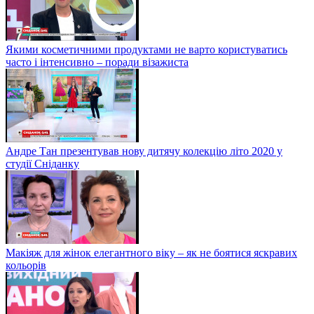
Якими косметичними продуктами не варто користуватись
часто і інтенсивно – поради візажиста
Андре Тан презентував нову дитячу колекцію літо 2020 у
студії Сніданку
Макіяж для жінок елегантного віку – як не боятися яскравих
кольорів