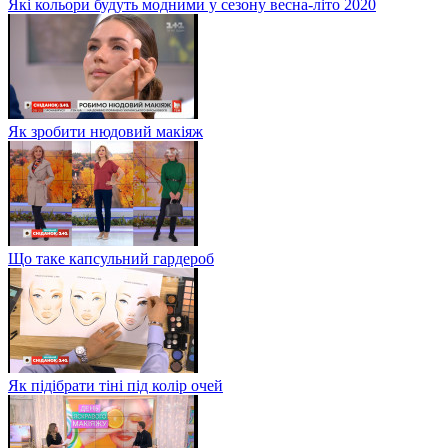
Які кольори будуть модними у сезону весна-літо 2020
Як зробити нюдовий макіяж
Що таке капсульний гардероб
Як підібрати тіні під колір очей