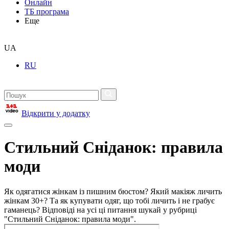
Онлайн
ТБ програма
Еще
UA
RU
Відкрити у додатку
Стильний Сніданок: правила
моди
Як одягатися жінкам із пишним бюстом? Який макіяж личить
жінкам 30+? Та як купувати одяг, що тобі личить і не грабує
гаманець? Відповіді на усі ці питання шукай у рубриці
"Стильний Сніданок: правила моди".