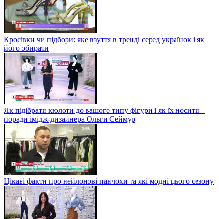
Кросівки чи підбори: яке взуття в тренді серед українок і як
його обирати
Як підібрати кюлоти до вашого типу фігури і як їх носити –
поради імідж-дизайнера Ольги Сеймур
Цікаві факти про нейлонові панчохи та які модні цього сезону