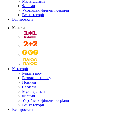
Мультфільми
Фільми
Українські фільми і серіали
Всі категорії
Всі проєкти
Канали
Категорії
Реаліті-шоу
Розважальні шоу
Новини
Серіали
Мультфільми
Фільми
Українські фільми і серіали
Всі категорії
Всі проєкти