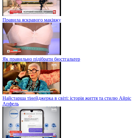
Правила яскравого макіяжу
Як правильно підібрати бюстгальтер
Найстарша тінейджерка в світі: історія життя та стилю Айріс
Апфель