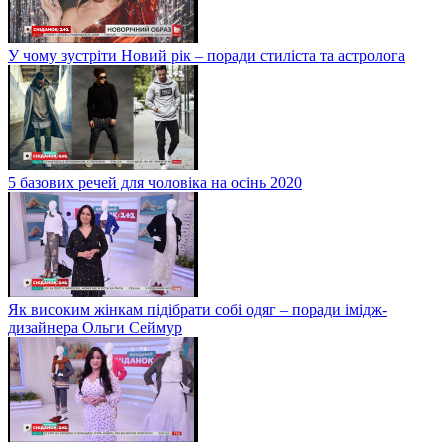
У чому зустріти Новий рік – поради стиліста та астролога
5 базових речей для чоловіка на осінь 2020
Як високим жінкам підібрати собі одяг – поради імідж-
дизайнера Ольги Сеймур