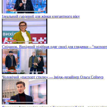
Ідеальний гардероб для жінки елегантного віку
Сніданок. Вихідний підібрав одяг своєї для глядачки – "паспо
Чоловічий «паспорт стилю» — імідж-дизайнер Ольга Сеймур