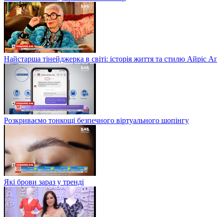
Найстарша тінейджерка в світі: історія життя та стилю Айріс А
Розкриваємо тонкощі безпечного віртуального шопінгу
Які брови зараз у тренді