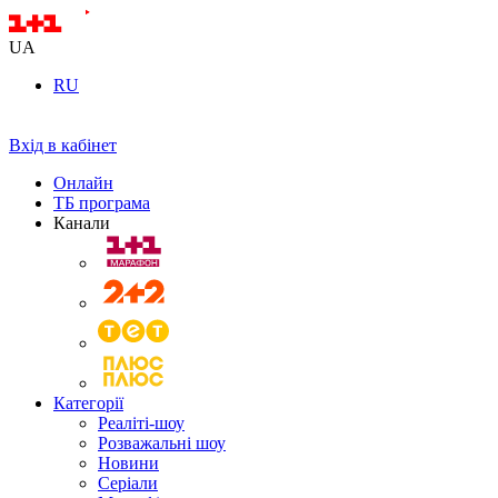
UA
RU
Вхід в кабінет
Онлайн
ТБ програма
Канали
Категорії
Реаліті-шоу
Розважальні шоу
Новини
Серіали