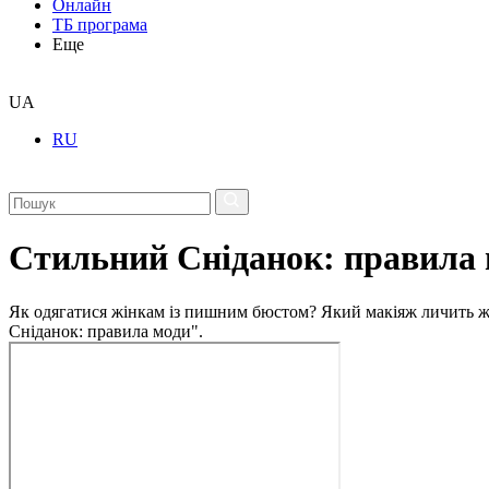
Онлайн
ТБ програма
Еще
UA
RU
Стильний Сніданок: правила
Як одягатися жінкам із пишним бюстом? Який макіяж личить жін
Сніданок: правила моди".