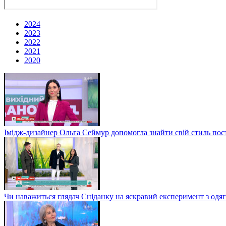
2024
2023
2022
2021
2020
Імідж-дизайнер Ольга Сеймур допомогла знайти свій стиль пост
Чи наважиться глядач Сніданку на яскравий експеримент з од