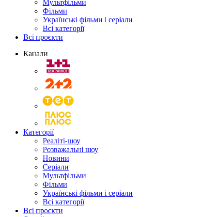
Мультфільми
Фільми
Українські фільми і серіали
Всі категорії
Всі проєкти
Канали
Категорії
Реаліті-шоу
Розважальні шоу
Новини
Серіали
Мультфільми
Фільми
Українські фільми і серіали
Всі категорії
Всі проєкти