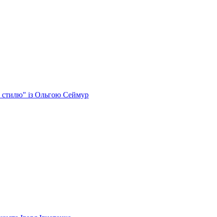
рт стилю" із Ольгою Сеймур