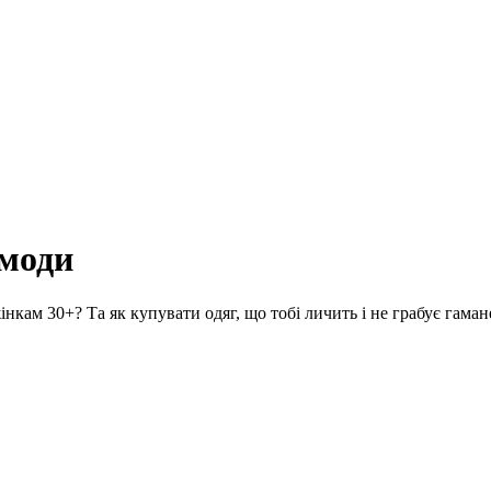
 моди
кам 30+? Та як купувати одяг, що тобі личить і не грабує гаман