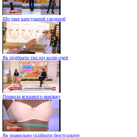
Що таке капсульний гардероб
Як підібрати тіні під колір очей
Правила яскравого макіяжу
Як правильно підібрати бюстгальтер