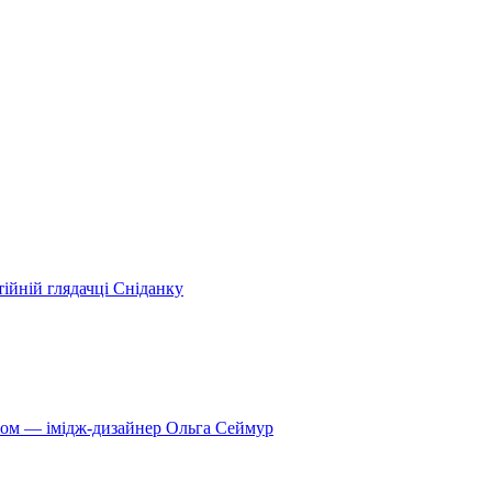
ійній глядачці Сніданку
ягом — імідж-дизайнер Ольга Сеймур