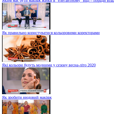
Яким має бути макіяж жінки в “елегантному” віці – поради віза
Як правильно користуватися кольоровими коректорами
Які кольори будуть модними у сезону весна-літо 2020
Як зробити нюдовий макіяж