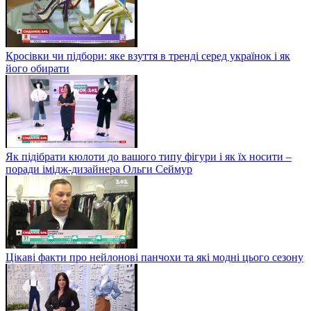
Кросівки чи підбори: яке взуття в тренді серед українок і як
його обирати
Як підібрати кюлоти до вашого типу фігури і як їх носити –
поради імідж-дизайнера Ольги Сеймур
Цікаві факти про нейлонові панчохи та які модні цього сезону