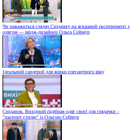
Чи наважиться глядач Сніданку на яскравий експеримент з
одягом — імідж-дизайнер Ольга Сеймур
Ідеальний гардероб для жінки елегантного віку
Сніданок. Вихідний підібрав одяг своєї для глядачки –
"паспорт стилю" із Ольгою Сеймур