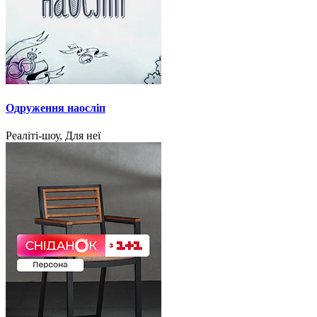
Одруження наосліп
Реаліті-шоу, Для неї