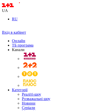
UA
RU
Вхід в кабінет
Онлайн
ТБ програма
Канали
Категорії
Реаліті-шоу
Розважальні шоу
Новини
Серіали