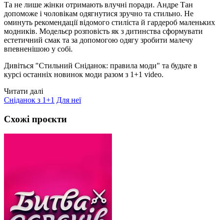
Та не лише жінки отримають влучні поради. Андре Тан
допоможе і чоловікам одягнутися зручно та стильно. Не
оминуть рекомендації відомого стиліста й гардероб маленьких
модників. Модельєр розповість як з дитинства сформувати
естетичний смак та за допомогою одягу зробити малечу
впевненішою у собі.
Дивіться "Стильний Сніданок: правила моди"
та будьте в
курсі останніх новинок моди разом з 1+1 video.
Читати далі
Сніданок з 1+1
Для неї
Схожі проєкти