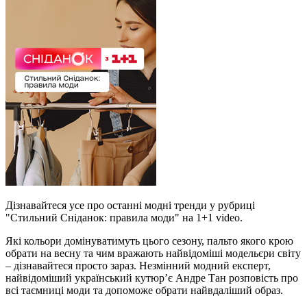
Дізнавайтеся усе про останні модні тренди у рубриці
"Стильний Сніданок: правила моди" на 1+1 video.
Які кольори домінуватимуть цього сезону, пальто якого крою
обрати на весну та чим вражають найвідоміші модельєри світу
– дізнавайтеся просто зараз. Незмінний модний експерт,
найвідоміший український кутюр’є Андре Тан розповість про
всі таємниці моди та допоможе обрати найвдаліший образ.