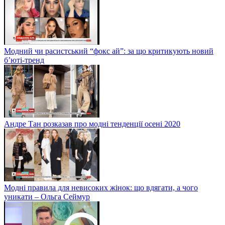
Модний чи расистський “фокс ай”: за що критикують новий
б’юті-тренд
Андре Тан розказав про модні тенденції осені 2020
Модні правила для невисоких жінок: що вдягати, а чого
уникати – Ольга Сеймур