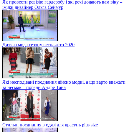
Як провести ревізію гардеробу і які речі додають вам віку –
імідж-дизайнер Ольга Сеймур
Дитяча мода сезону весна-літо 2020
Які несподівані поєднання дійсно модні, а що варто вважати
за несмак – поради Андре Тана
Стильні поєднання в одязі для красунь plus size