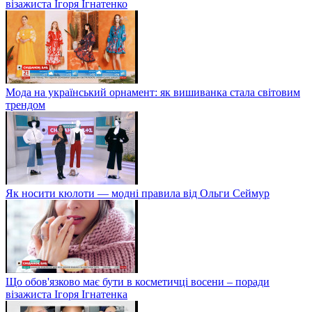
візажиста Ігоря Ігнатенко
Мода на український орнамент: як вишиванка стала світовим
трендом
Як носити кюлоти — модні правила від Ольги Сеймур
Що обов'язково має бути в косметичці восени – поради
візажиста Ігоря Ігнатенка