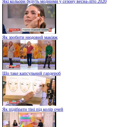
Які кольори будуть модними у сезону весна-літо 2020
Як зробити нюдовий макіяж
Що таке капсульний гардероб
Як підібрати тіні під колір очей