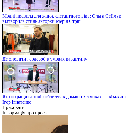
Модні правила для жінок елегантного віку: Ольга Сеймур
відтворила стиль акторки Меріл Стріп
Де оновити гардероб в умовах карантину
Як покращити колір обличчя в домашніх умовах — візажист
Ігор Ігнатенко
Приховати
Інформація про проєкт