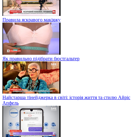
Правила яскравого макіяжу
Як правильно підібрати бюстгальтер
Найстарша тінейджерка в світі: історія життя та стилю Айріс
Апфель