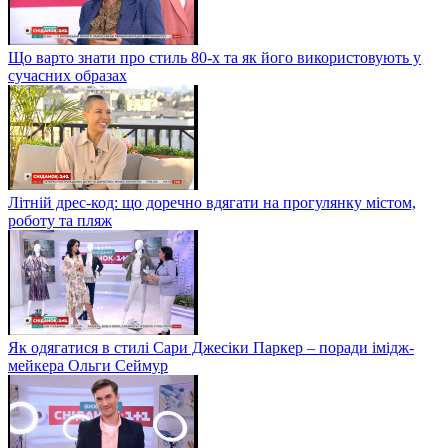
Що варто знати про стиль 80-х та як його використовують у
сучасних образах
Літній дрес-код: що доречно вдягати на прогулянку містом,
роботу та пляж
Як одягатися в стилі Сари Джесіки Паркер – поради імідж-
мейкера Ольги Сеймур