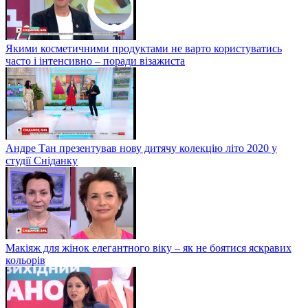
Якими косметичними продуктами не варто користуватись
часто і інтенсивно – поради візажиста
Андре Тан презентував нову дитячу колекцію літо 2020 у
студії Сніданку
Макіяж для жінок елегантного віку – як не боятися яскравих
кольорів