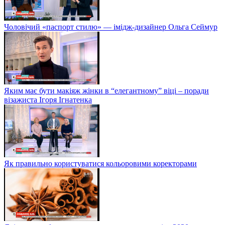
Чоловічий «паспорт стилю» — імідж-дизайнер Ольга Сеймур
Яким має бути макіяж жінки в “елегантному” віці – поради
візажиста Ігоря Ігнатенка
Як правильно користуватися кольоровими коректорами