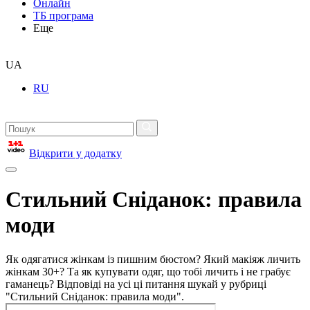
Онлайн
ТБ програма
Еще
UA
RU
Відкрити у додатку
Стильний Сніданок: правила
моди
Як одягатися жінкам із пишним бюстом? Який макіяж личить
жінкам 30+? Та як купувати одяг, що тобі личить і не грабує
гаманець? Відповіді на усі ці питання шукай у рубриці
"Стильний Сніданок: правила моди".