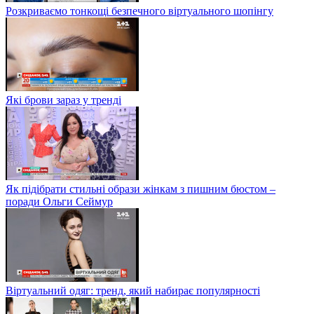
Розкриваємо тонкощі безпечного віртуального шопінгу
Які брови зараз у тренді
Як підібрати стильні образи жінкам з пишним бюстом –
поради Ольги Сеймур
Віртуальний одяг: тренд, який набирає популярності