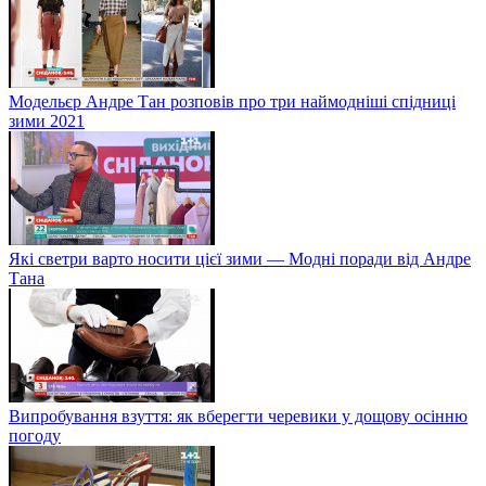
Модельєр Андре Тан розповів про три наймодніші спідниці
зими 2021
Які светри варто носити цієї зими — Модні поради від Андре
Тана
Випробування взуття: як вберегти черевики у дощову осінню
погоду