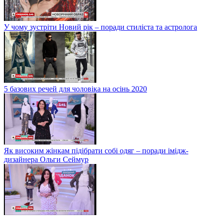
У чому зустріти Новий рік – поради стиліста та астролога
5 базових речей для чоловіка на осінь 2020
Як високим жінкам підібрати собі одяг – поради імідж-
дизайнера Ольги Сеймур