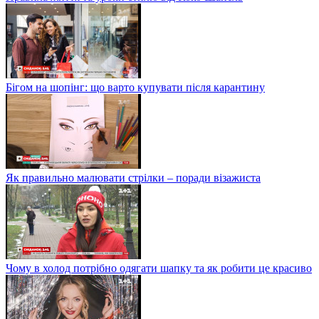
Бігом на шопінг: що варто купувати після карантину
Як правильно малювати стрілки – поради візажиста
Чому в холод потрібно одягати шапку та як робити це красиво