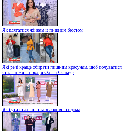
Як вдягатися жінкам із пишним бюстом
Які речі краще обирати пишним красуням, щоб почуватися
стильними – поради Ольги Сеймур
Як бути стильною та звабливою вдома