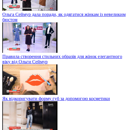
Ольга Сеймур дала поради, як одягатися жінкам із невеликим
бюстом
Правила створення стильних образів для жінок елегантного
віку від Ольги Сеймур
Як відкоригувати форму губ за допомогою косметики