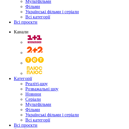
Мультфільми
Фільми
Українські фільми і серіали
Всі категорії
Всі проєкти
Канали
Категорії
Реаліті-шоу
Розважальні шоу
Новини
Серіали
Мультфільми
Фільми
Українські фільми і серіали
Всі категорії
Всі проєкти