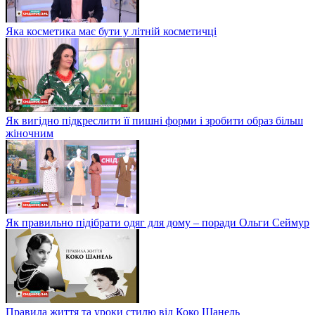
Яка косметика має бути у літній косметичці
Як вигідно підкреслити її пишні форми і зробити образ більш
жіночним
Як правильно підібрати одяг для дому – поради Ольги Сеймур
Правила життя та уроки стилю від Коко Шанель