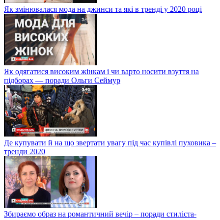
Як змінювалася мода на джинси та які в тренді у 2020 році
Як одягатися високим жінкам і чи варто носити взуття на
підборах — поради Ольги Сеймур
Де купувати й на що звертати увагу під час купівлі пуховика –
тренди 2020
Збираємо образ на романтичний вечір – поради стиліста-