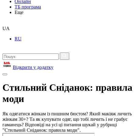
Онлайн
ТБ програма
Еще
UA
RU
Відкрити у додатку
Стильний Сніданок: правила
моди
Як одягатися жінкам із пишним бюстом? Який макіяж личить
жінкам 30+? Та як купувати одяг, що тобі личить і не грабує
гаманець? Відповіді на усі ці питання шукай у рубриці
"Стильний Сніданок: правила моди".