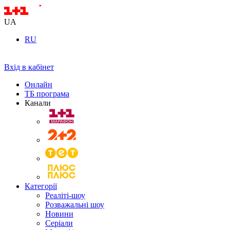
UA
RU
Вхід в кабінет
Онлайн
ТБ програма
Канали
Категорії
Реаліті-шоу
Розважальні шоу
Новини
Серіали