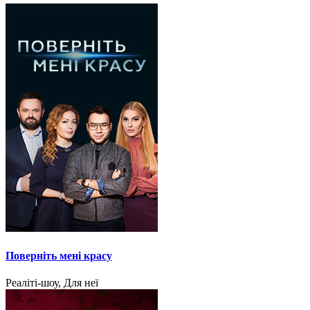
Поверніть мені красу
Реаліті-шоу, Для неї