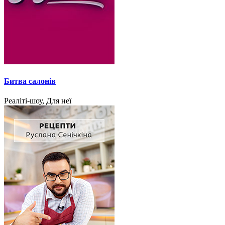
Битва салонів
Реаліті-шоу, Для неї