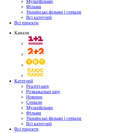
Мультфільми
Фільми
Українські фільми і серіали
Всі категорії
Всі проєкти
Канали
Категорії
Реаліті-шоу
Розважальні шоу
Новини
Серіали
Мультфільми
Фільми
Українські фільми і серіали
Всі категорії
Всі проєкти