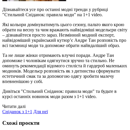
Дізнавайтеся усе про останні модні тренди у рубриці
"Стильний Сніданок: правила моди" на 1+1 video.
Які кольори домінуватимуть цього сезону, пальто якого крою
обрати на весну та чим вражають найвідоміші модельєри світу
– дізнавайтеся просто зараз. Незмінний модний експерт,
найвідоміший український кутюр’є Андре Тан розповість про
всі таємниці моди та допоможе обрати найвдаліший образ.
Та не лише жінки отримають влучні поради. Андре Тан
допоможе і чоловікам одягнутися зручно та стильно. Не
оминуть рекомендації відомого стиліста й гардероб маленьких
модників. Модельєр розповість як з дитинства сформувати
естетичний смак та за допомогою одягу зробити малечу
впевненішою у собі.
Дивіться "Стильний Сніданок: правила моди"
та будьте в
курсі останніх новинок моди разом з 1+1 video.
Читати далі
Сніданок з 1+1
Для неї
Схожі проєкти