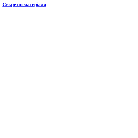
Секретні матеріали
Новини, 2+2
Кіборги Луганського аеропорту