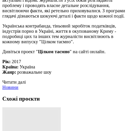
актуальні і відомі. Журналісти з усіх боків розглядають
проблему і проводять власне детальне розслідування,
висвітлюючи факти, які ретельно приховувалися. З програми
глядачі дізнаються шокуючі деталі і факти щодо кожної події.
Українська контрабанда, тіньовий заробіток податківців,
індустрія порно в Україні, життя в окупованому Криму -
подробиці цих та інших тем журналісти висвітлюють в
кожному випуску "Цілком таємно".
Дивіться проект "
Цілком таємно
" на сайті онлайн.
Рік:
2017
Країна:
Україна
Жанр:
розважальне шоу
Читати далі
Новини
Схожі проєкти