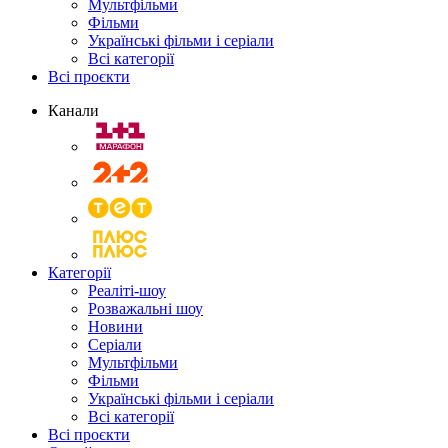
Мультфільми
Фільми
Українські фільми і серіали
Всі категорії
Всі проєкти
Канали
Категорії
Реаліті-шоу
Розважальні шоу
Новини
Серіали
Мультфільми
Фільми
Українські фільми і серіали
Всі категорії
Всі проєкти