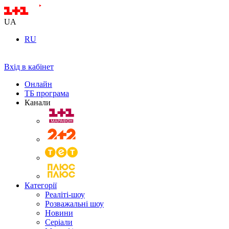
UA
RU
Вхід в кабінет
Онлайн
ТБ програма
Канали
Категорії
Реаліті-шоу
Розважальні шоу
Новини
Серіали