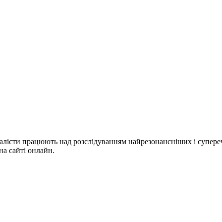
лісти працюють над розслідуванням найрезонансніших і суперечл
на сайті онлайн.