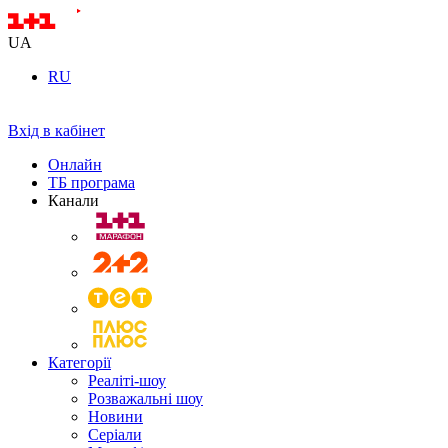
UA
RU
Вхід в кабінет
Онлайн
ТБ програма
Канали
Категорії
Реаліті-шоу
Розважальні шоу
Новини
Серіали