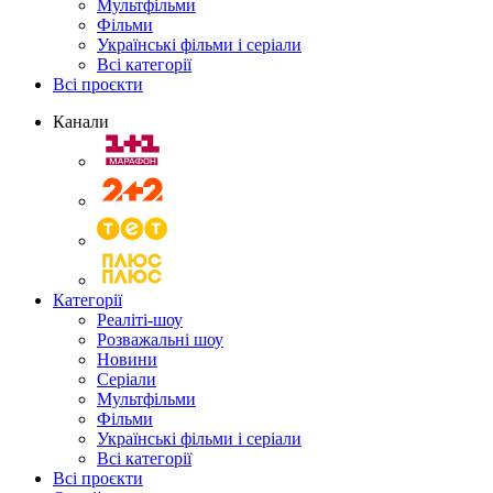
Мультфільми
Фільми
Українські фільми і серіали
Всі категорії
Всі проєкти
Канали
Категорії
Реаліті-шоу
Розважальні шоу
Новини
Серіали
Мультфільми
Фільми
Українські фільми і серіали
Всі категорії
Всі проєкти