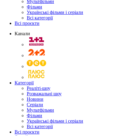
Мультфільми
Фільми
Українські фільми і серіали
Всі категорії
Всі проєкти
Канали
Категорії
Реаліті-шоу
Розважальні шоу
Новини
Серіали
Мультфільми
Фільми
Українські фільми і серіали
Всі категорії
Всі проєкти