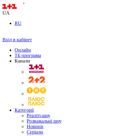
UA
RU
Вхід в кабінет
Онлайн
ТБ програма
Канали
Категорії
Реаліті-шоу
Розважальні шоу
Новини
Серіали