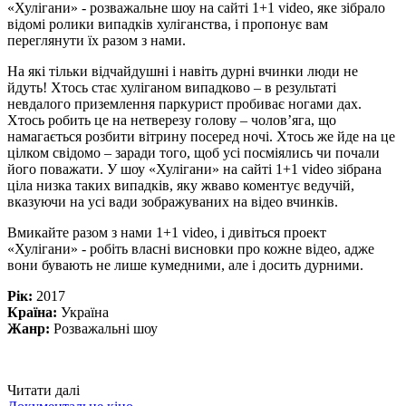
«Хулігани» - розважальне шоу на сайті 1+1 video, яке зібрало
відомі ролики випадків хуліганства, і пропонує вам
переглянути їх разом з нами.
На які тільки відчайдушні і навіть дурні вчинки люди не
йдуть! Хтось стає хуліганом випадково – в результаті
невдалого приземлення паркурист пробиває ногами дах.
Хтось робить це на нетверезу голову – чолов’яга, що
намагається розбити вітрину посеред ночі. Хтось же йде на це
цілком свідомо – заради того, щоб усі посміялись чи почали
його поважати. У шоу «Хулігани» на сайті 1+1 video зібрана
ціла низка таких випадків, яку жваво коментує ведучій,
вказуючи на усі вади зображуваних на відео вчинків.
Вмикайте разом з нами 1+1 video, і дивіться проект
«Хулігани» - робіть власні висновки про кожне відео, адже
вони бувають не лише кумедними, але і досить дурними.
Рік:
2017
Країна:
Україна
Жанр:
Розважальні шоу
Читати далі