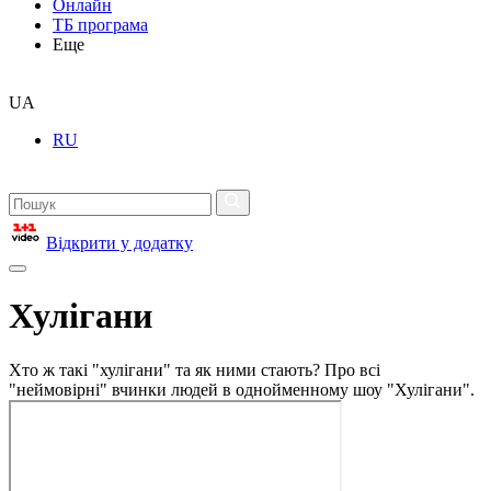
Онлайн
ТБ програма
Еще
UA
RU
Відкрити у додатку
Хулігани
Хто ж такі "хулігани" та як ними стають? Про всі
"неймовірні" вчинки людей в однойменному шоу "Хулігани".