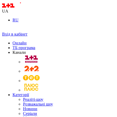
UA
RU
Вхід в кабінет
Онлайн
ТБ програма
Канали
Категорії
Реаліті-шоу
Розважальні шоу
Новини
Серіали