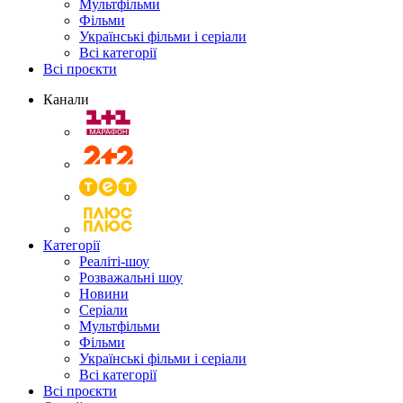
Мультфільми
Фільми
Українські фільми і серіали
Всі категорії
Всі проєкти
Канали
Категорії
Реаліті-шоу
Розважальні шоу
Новини
Серіали
Мультфільми
Фільми
Українські фільми і серіали
Всі категорії
Всі проєкти