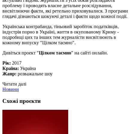
актуальні і відомі. Журналісти з усіх боків розглядають
проблему і проводять власне детальне розслідування,
висвітлюючи факти, які ретельно приховувалися. З програми
глядачі дізнаються шокуючі деталі і факти щодо кожної події.
Українська контрабанда, тіньовий заробіток податківців,
індустрія порно в Україні, життя в окупованому Криму -
подробиці цих та інших тем журналісти висвітлюють в
кожному випуску "Цілком таємно".
Дивіться проект "
Цілком таємно
" на сайті онлайн.
Рік:
2017
Країна:
Україна
Жанр:
розважальне шоу
Читати далі
Новини
Схожі проєкти