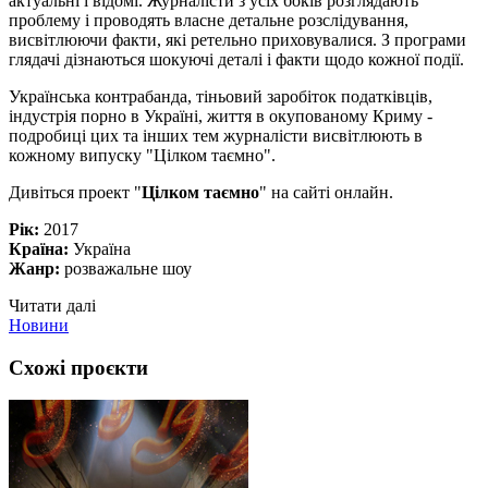
актуальні і відомі. Журналісти з усіх боків розглядають
проблему і проводять власне детальне розслідування,
висвітлюючи факти, які ретельно приховувалися. З програми
глядачі дізнаються шокуючі деталі і факти щодо кожної події.
Українська контрабанда, тіньовий заробіток податківців,
індустрія порно в Україні, життя в окупованому Криму -
подробиці цих та інших тем журналісти висвітлюють в
кожному випуску "Цілком таємно".
Дивіться проект "
Цілком таємно
" на сайті онлайн.
Рік:
2017
Країна:
Україна
Жанр:
розважальне шоу
Читати далі
Новини
Схожі проєкти