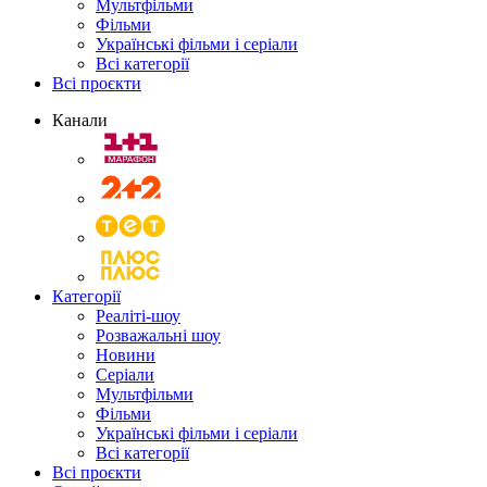
Мультфільми
Фільми
Українські фільми і серіали
Всі категорії
Всі проєкти
Канали
Категорії
Реаліті-шоу
Розважальні шоу
Новини
Серіали
Мультфільми
Фільми
Українські фільми і серіали
Всі категорії
Всі проєкти