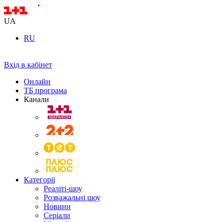
UA
RU
Вхід в кабінет
Онлайн
ТБ програма
Канали
Категорії
Реаліті-шоу
Розважальні шоу
Новини
Серіали