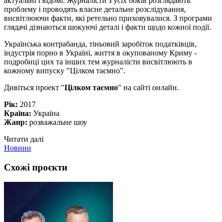
актуальні і відомі. Журналісти з усіх боків розглядають
проблему і проводять власне детальне розслідування,
висвітлюючи факти, які ретельно приховувалися. З програми
глядачі дізнаються шокуючі деталі і факти щодо кожної події.
Українська контрабанда, тіньовий заробіток податківців,
індустрія порно в Україні, життя в окупованому Криму -
подробиці цих та інших тем журналісти висвітлюють в
кожному випуску "Цілком таємно".
Дивіться проект "
Цілком таємно
" на сайті онлайн.
Рік:
2017
Країна:
Україна
Жанр:
розважальне шоу
Читати далі
Новини
Схожі проєкти