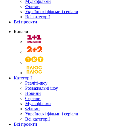
Мультфільми
Фільми
Українські фільми і серіали
Всі категорії
Всі проєкти
Канали
Категорії
Реаліті-шоу
Розважальні шоу
Новини
Серіали
Мультфільми
Фільми
Українські фільми і серіали
Всі категорії
Всі проєкти