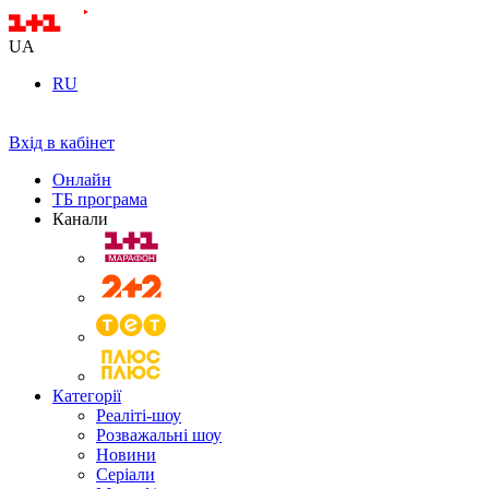
UA
RU
Вхід в кабінет
Онлайн
ТБ програма
Канали
Категорії
Реаліті-шоу
Розважальні шоу
Новини
Серіали