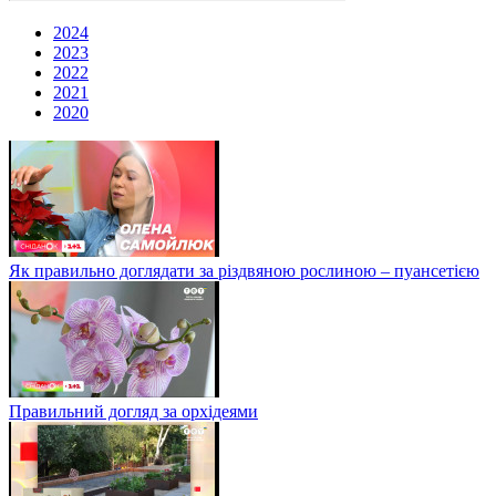
2024
2023
2022
2021
2020
Як правильно доглядати за різдвяною рослиною – пуансетією
Правильний догляд за орхідеями