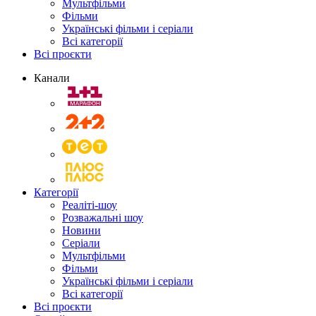
Мультфільми
Фільми
Українські фільми і серіали
Всі категорії
Всі проєкти
Канали
Категорії
Реаліті-шоу
Розважальні шоу
Новини
Серіали
Мультфільми
Фільми
Українські фільми і серіали
Всі категорії
Всі проєкти