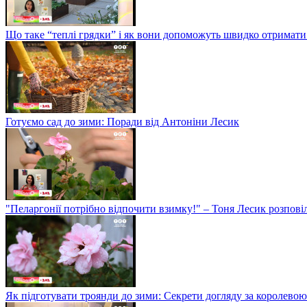
Що таке “теплі грядки” і як вони допоможуть швидко отримати
Готуємо сад до зими: Поради від Антоніни Лесик
"Пеларгонії потрібно відпочити взимку!" – Тоня Лесик розповіл
Як підготувати троянди до зими: Секрети догляду за королевою