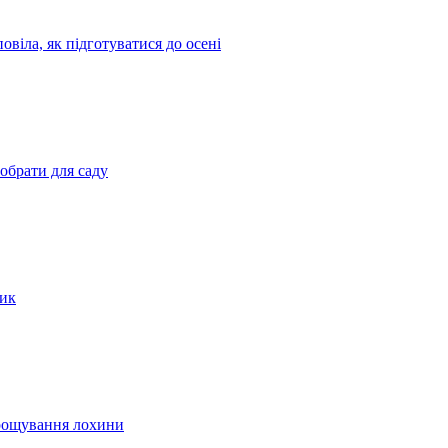
овіла, як підготуватися до осені
 обрати для саду
сик
ирощування лохини