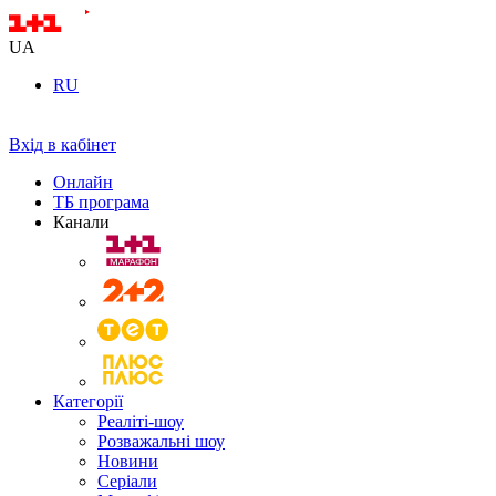
UA
RU
Вхід в кабінет
Онлайн
ТБ програма
Канали
Категорії
Реаліті-шоу
Розважальні шоу
Новини
Серіали