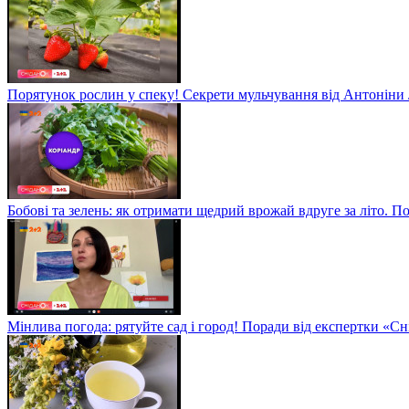
Порятунок рослин у спеку! Секрети мульчування від Антоніни
Бобові та зелень: як отримати щедрий врожай вдруге за літо. П
Мінлива погода: рятуйте сад і город! Поради від експертки «С