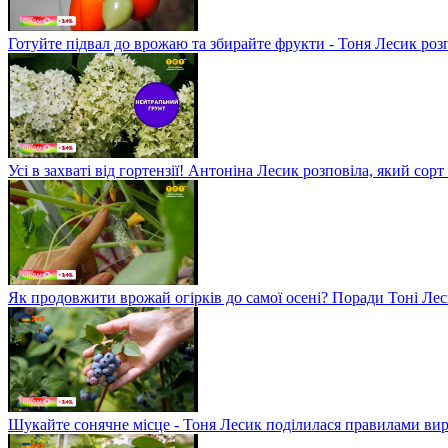
Готуйте підвал до врожаю та збирайте фрукти - Тоня Лесик розп
Усі в захваті від гортензії! Антоніна Лесик розповіла, який сорт
Як продовжити врожай огірків до самої осені? Поради Тоні Ле
Шукайте сонячне місце - Тоня Лесик поділилася правилами в