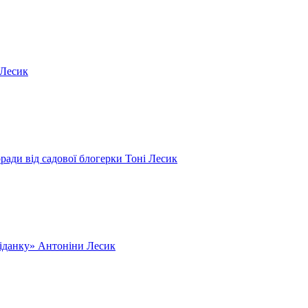
 Лесик
оради від садової блогерки Тоні Лесик
ніданку» Антоніни Лесик