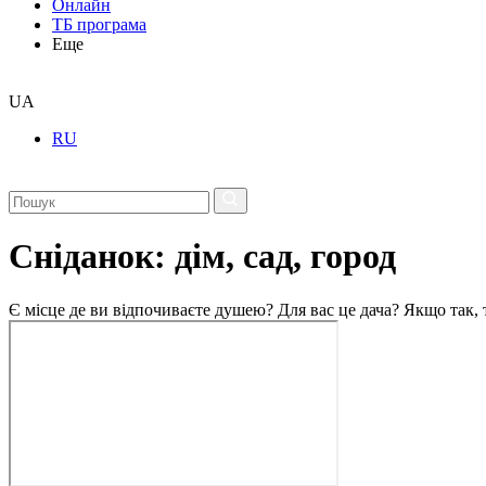
Онлайн
ТБ програма
Еще
UA
RU
Сніданок: дім, сад, город
Є місце де ви відпочиваєте душею? Для вас це дача? Якщо так, т