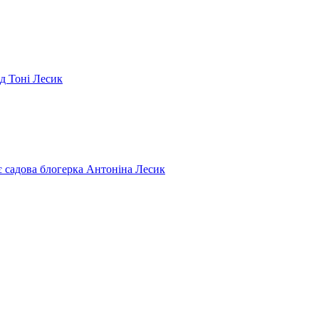
ід Тоні Лесик
є садова блогерка Антоніна Лесик