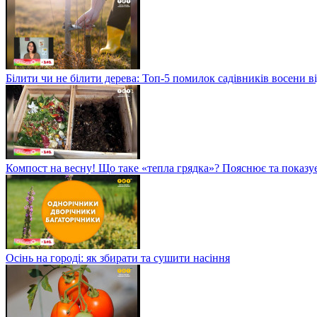
Білити чи не білити дерева: Топ-5 помилок садівників восени в
Компост на весну! Що таке «тепла грядка»? Пояснює та показу
Осінь на городі: як збирати та сушити насіння