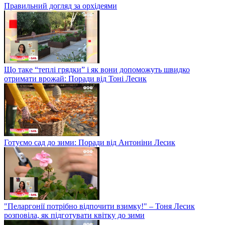
Правильний догляд за орхідеями
Що таке “теплі грядки” і як вони допоможуть швидко
отримати врожай: Поради від Тоні Лесик
Готуємо сад до зими: Поради від Антоніни Лесик
"Пеларгонії потрібно відпочити взимку!" – Тоня Лесик
розповіла, як підготувати квітку до зими