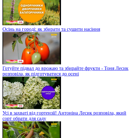
Осінь на городі: як збирати та сушити насіння
Готуйте підвал до врожаю та збирайте фрукти - Тоня Лесик
розповіла, як підготуватися до осені
Усі в захваті від гортензії! Антоніна Лесик розповіла, який
сорт обрати для саду