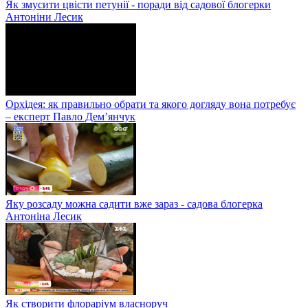
Як змусити цвісти петунії - поради від садової блогерки
Антоніни Лесик
Орхідея: як правильно обрати та якого догляду вона потребує
– експерт Павло Дем’янчук
Яку розсаду можна садити вже зараз - садова блогерка
Антоніна Лесик
Як створити флораріум власноруч