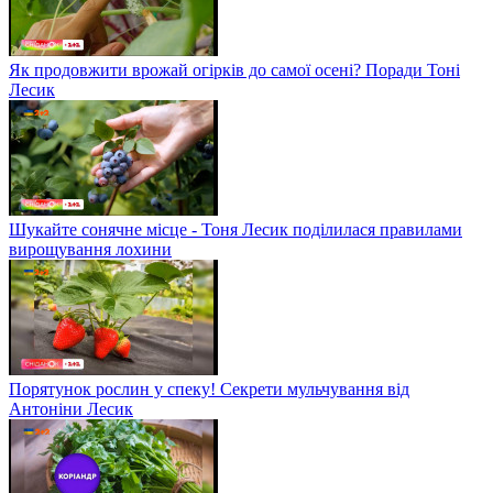
Як продовжити врожай огірків до самої осені? Поради Тоні
Лесик
Шукайте сонячне місце - Тоня Лесик поділилася правилами
вирощування лохини
Порятунок рослин у спеку! Секрети мульчування від
Антоніни Лесик