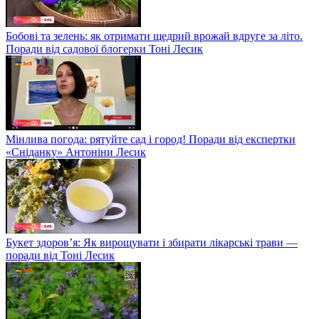
Бобові та зелень: як отримати щедрий врожай вдруге за літо.
Поради від садової блогерки Тоні Лесик
Мінлива погода: рятуйте сад і город! Поради від експертки
«Сніданку» Антоніни Лесик
Букет здоров’я: Як вирощувати і збирати лікарські трави —
поради від Тоні Лесик