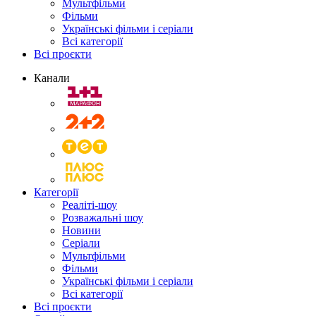
Мультфільми
Фільми
Українські фільми і серіали
Всі категорії
Всі проєкти
Канали
Категорії
Реаліті-шоу
Розважальні шоу
Новини
Серіали
Мультфільми
Фільми
Українські фільми і серіали
Всі категорії
Всі проєкти