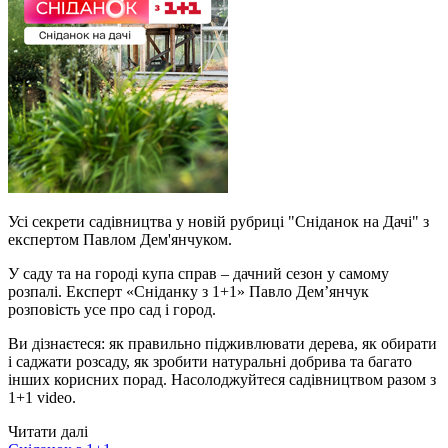
Усі секрети садівництва у новій рубриці "Сніданок на Дачі" з
експертом Павлом Дем'янчуком.
У саду та на городі купа справ – дачний сезон у самому
розпалі. Експерт «Сніданку з 1+1» Павло Дем’янчук
розповість усе про сад і город.
Ви дізнаєтеся: як правильно підживлювати дерева, як обирати
і саджати розсаду, як зробити натуральні добрива та багато
інших корисних порад. Насолоджуйтеся садівництвом разом з
1+1 video.
Читати далі