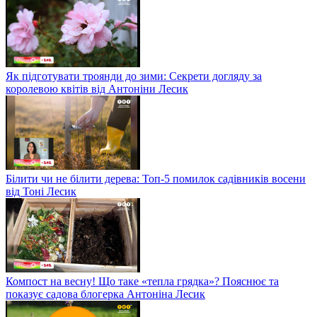
Як підготувати троянди до зими: Секрети догляду за
королевою квітів від Антоніни Лесик
Білити чи не білити дерева: Топ-5 помилок садівників восени
від Тоні Лесик
Компост на весну! Що таке «тепла грядка»? Пояснює та
показує садова блогерка Антоніна Лесик