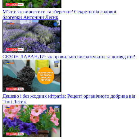
М’ята: як виростити та зберегти? Секрети від садової
блогерки Антоніни Лесик
СЕЗОН ЛАВАНДИ: як правильно висаджувати та доглядати?
Дешево і без жодних нітратів: Рецепт органічного добрива від
Тоні Лесик