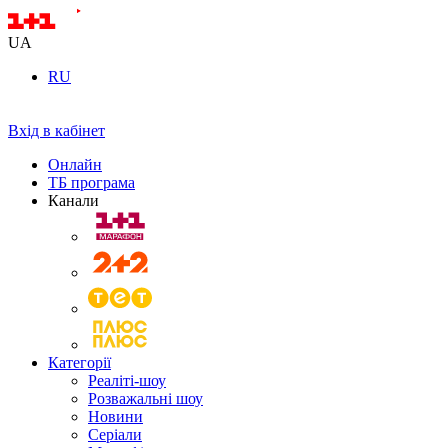
UA
RU
Вхід в кабінет
Онлайн
ТБ програма
Канали
Категорії
Реаліті-шоу
Розважальні шоу
Новини
Серіали