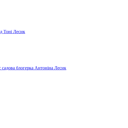
ід Тоні Лесик
є садова блогерка Антоніна Лесик