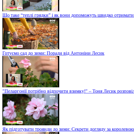
Що таке “теплі грядки” і як вони допоможуть швидко отримати
Готуємо сад до зими: Поради від Антоніни Лесик
"Пеларгонії потрібно відпочити взимку!" – Тоня Лесик розповіл
Як підготувати троянди до зими: Секрети догляду за королевою