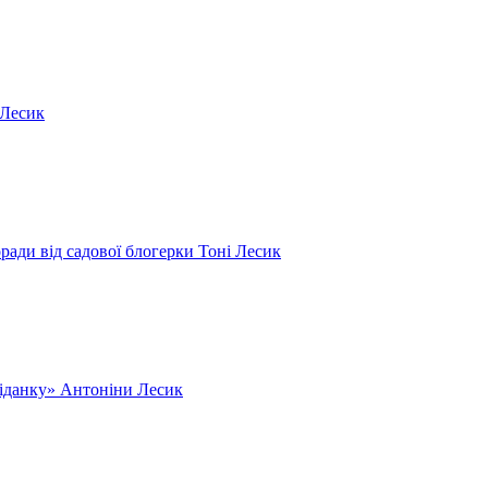
 Лесик
оради від садової блогерки Тоні Лесик
ніданку» Антоніни Лесик