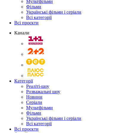
Мультфільми
Фільми
Українські фільми і серіали
Всі категорії
Всі проєкти
Канали
Категорії
Реаліті-шоу
Розважальні шоу
Новини
Серіали
Мультфільми
Фільми
Українські фільми і серіали
Всі категорії
Всі проєкти