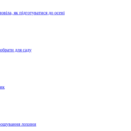
овіла, як підготуватися до осені
 обрати для саду
сик
ирощування лохини