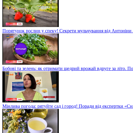
Порятунок рослин у спеку! Секрети мульчування від Антоніни
Бобові та зелень: як отримати щедрий врожай вдруге за літо. П
Мінлива погода: рятуйте сад і город! Поради від експертки «С