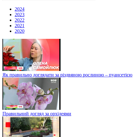
2024
2023
2022
2021
2020
Як правильно доглядати за різдвяною рослиною – пуансетією
Правильний догляд за орхідеями