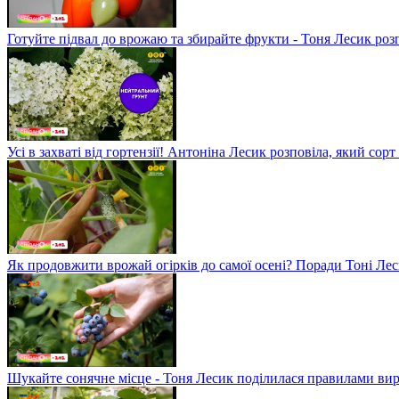
Готуйте підвал до врожаю та збирайте фрукти - Тоня Лесик розп
Усі в захваті від гортензії! Антоніна Лесик розповіла, який сорт
Як продовжити врожай огірків до самої осені? Поради Тоні Ле
Шукайте сонячне місце - Тоня Лесик поділилася правилами в