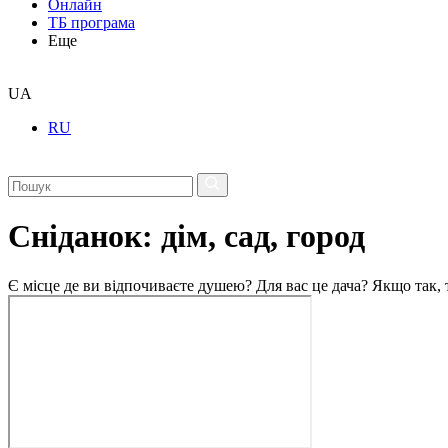
Онлайн
ТБ програма
Еще
UA
RU
Сніданок: дім, сад, город
Є місце де ви відпочиваєте душею? Для вас це дача? Якщо так, т