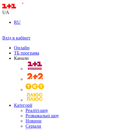
UA
RU
Вхід в кабінет
Онлайн
ТБ програма
Канали
Категорії
Реаліті-шоу
Розважальні шоу
Новини
Серіали