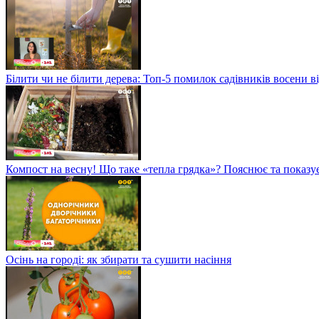
Білити чи не білити дерева: Топ-5 помилок садівників восени в
Компост на весну! Що таке «тепла грядка»? Пояснює та показу
Осінь на городі: як збирати та сушити насіння