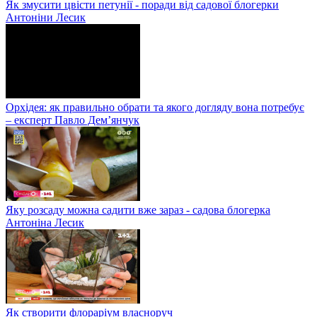
Як змусити цвісти петунії - поради від садової блогерки
Антоніни Лесик
Орхідея: як правильно обрати та якого догляду вона потребує
– експерт Павло Дем’янчук
Яку розсаду можна садити вже зараз - садова блогерка
Антоніна Лесик
Як створити флораріум власноруч