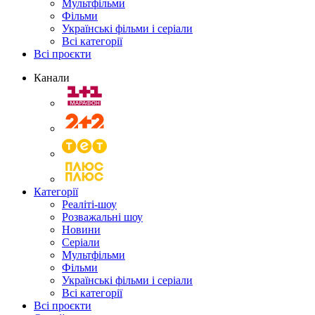
Мультфільми
Фільми
Українські фільми і серіали
Всі категорії
Всі проєкти
Канали
Категорії
Реаліті-шоу
Розважальні шоу
Новини
Серіали
Мультфільми
Фільми
Українські фільми і серіали
Всі категорії
Всі проєкти