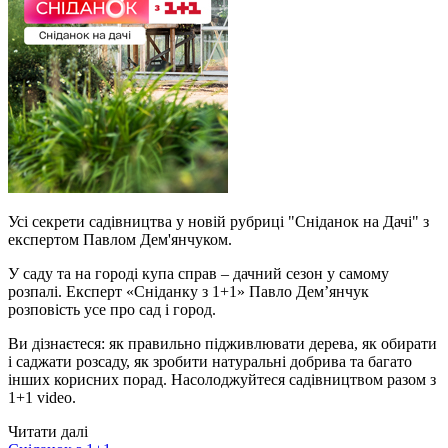
Усі секрети садівництва у новій рубриці "Сніданок на Дачі" з
експертом Павлом Дем'янчуком.
У саду та на городі купа справ – дачний сезон у самому
розпалі. Експерт «Сніданку з 1+1» Павло Дем’янчук
розповість усе про сад і город.
Ви дізнаєтеся: як правильно підживлювати дерева, як обирати
і саджати розсаду, як зробити натуральні добрива та багато
інших корисних порад. Насолоджуйтеся садівництвом разом з
1+1 video.
Читати далі