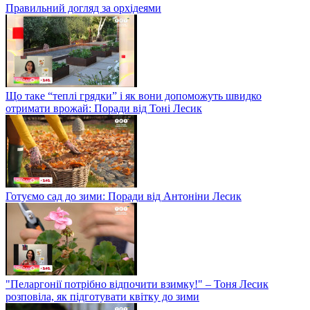
Правильний догляд за орхідеями
Що таке “теплі грядки” і як вони допоможуть швидко
отримати врожай: Поради від Тоні Лесик
Готуємо сад до зими: Поради від Антоніни Лесик
"Пеларгонії потрібно відпочити взимку!" – Тоня Лесик
розповіла, як підготувати квітку до зими