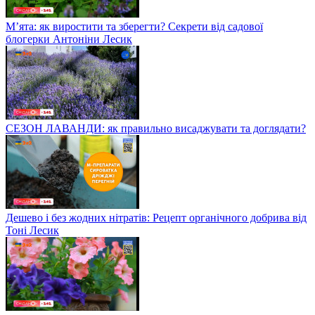
М’ята: як виростити та зберегти? Секрети від садової
блогерки Антоніни Лесик
СЕЗОН ЛАВАНДИ: як правильно висаджувати та доглядати?
Дешево і без жодних нітратів: Рецепт органічного добрива від
Тоні Лесик