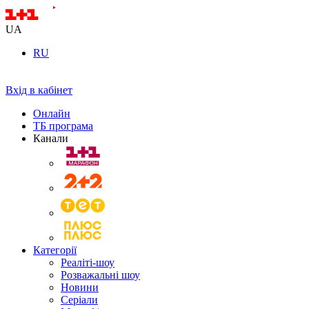
UA
RU
Вхід в кабінет
Онлайн
ТБ програма
Канали
Категорії
Реаліті-шоу
Розважальні шоу
Новини
Серіали