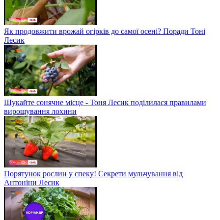
Як продовжити врожай огірків до самої осені? Поради Тоні
Лесик
Шукайте сонячне місце - Тоня Лесик поділилася правилами
вирощування лохини
Порятунок рослин у спеку! Секрети мульчування від
Антоніни Лесик