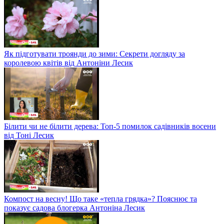
Як підготувати троянди до зими: Секрети догляду за
королевою квітів від Антоніни Лесик
Білити чи не білити дерева: Топ-5 помилок садівників восени
від Тоні Лесик
Компост на весну! Що таке «тепла грядка»? Пояснює та
показує садова блогерка Антоніна Лесик