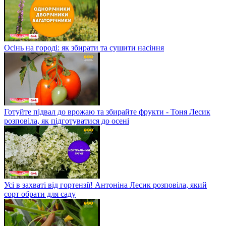
Осінь на городі: як збирати та сушити насіння
Готуйте підвал до врожаю та збирайте фрукти - Тоня Лесик
розповіла, як підготуватися до осені
Усі в захваті від гортензії! Антоніна Лесик розповіла, який
сорт обрати для саду