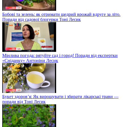
Бобові та зелень: як отримати щедрий врожай вдруге за літо.
Поради від садової блогерки Тоні Лесик
Мінлива погода: рятуйте сад і город! Поради від експертки
«Сніданку» Антоніни Лесик
Букет здоров’я: Як вирощувати і збирати лікарські трави —
поради від Тоні Лесик