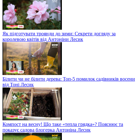
Як підготувати троянди до зими: Секрети догляду за
королевою квітів від Антоніни Лесик
Білити чи не білити дерева: Топ-5 помилок садівників восени
від Тоні Лесик
Компост на весну! Що таке «тепла грядка»? Пояснює та
показує садова блогерка Антоніна Лесик