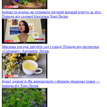
Бобові та зелень: як отримати щедрий врожай вдруге за літо.
Поради від садової блогерки Тоні Лесик
Мінлива погода: рятуйте сад і город! Поради від експертки
«Сніданку» Антоніни Лесик
Букет здоров’я: Як вирощувати і збирати лікарські трави —
поради від Тоні Лесик