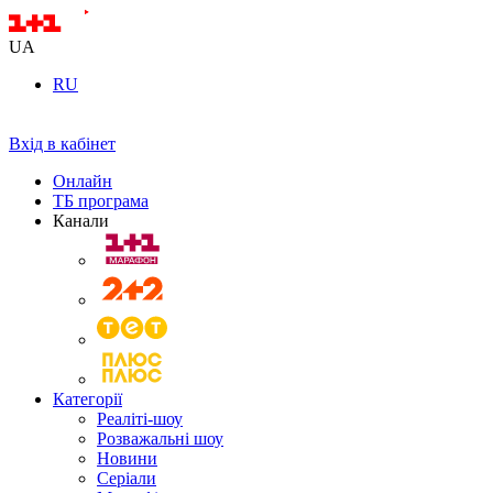
UA
RU
Вхід в кабінет
Онлайн
ТБ програма
Канали
Категорії
Реаліті-шоу
Розважальні шоу
Новини
Серіали