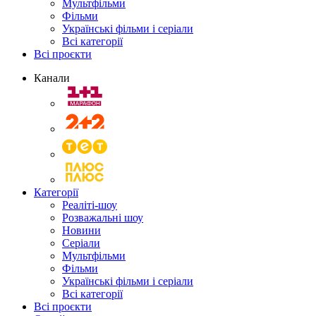
Мультфільми
Фільми
Українські фільми і серіали
Всі категорії
Всі проєкти
Канали
Категорії
Реаліті-шоу
Розважальні шоу
Новини
Серіали
Мультфільми
Фільми
Українські фільми і серіали
Всі категорії
Всі проєкти