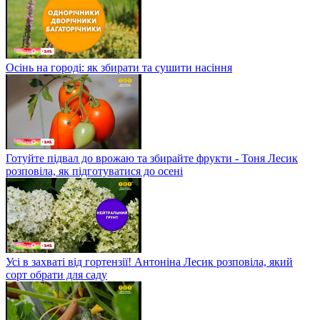
Осінь на городі: як збирати та сушити насіння
Готуйте підвал до врожаю та збирайте фрукти - Тоня Лесик
розповіла, як підготуватися до осені
Усі в захваті від гортензії! Антоніна Лесик розповіла, який
сорт обрати для саду