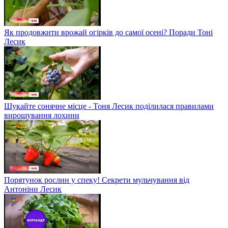
Як продовжити врожай огірків до самої осені? Поради Тоні
Лесик
Шукайте сонячне місце - Тоня Лесик поділилася правилами
вирощування лохини
Порятунок рослин у спеку! Секрети мульчування від
Антоніни Лесик