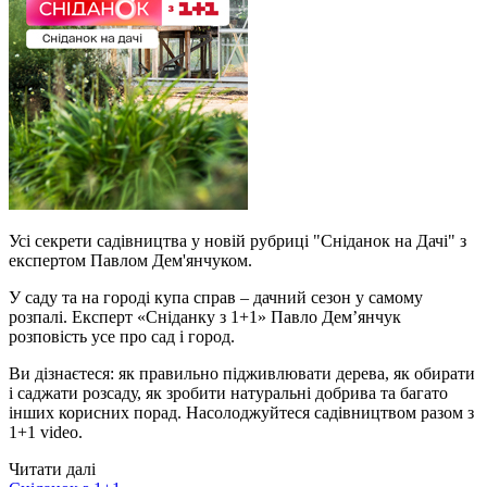
Усі секрети садівництва у новій рубриці "Сніданок на Дачі" з
експертом Павлом Дем'янчуком.
У саду та на городі купа справ – дачний сезон у самому
розпалі. Експерт «Сніданку з 1+1» Павло Дем’янчук
розповість усе про сад і город.
Ви дізнаєтеся: як правильно підживлювати дерева, як обирати
і саджати розсаду, як зробити натуральні добрива та багато
інших корисних порад. Насолоджуйтеся садівництвом разом з
1+1 video.
Читати далі