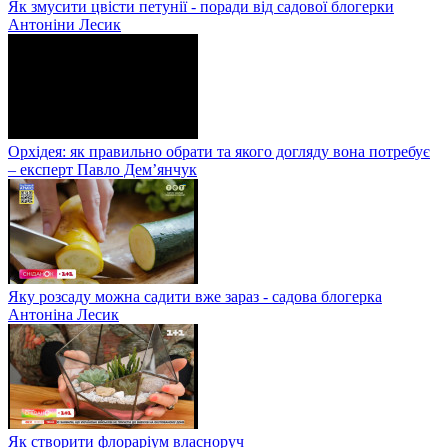
Як змусити цвісти петунії - поради від садової блогерки
Антоніни Лесик
Орхідея: як правильно обрати та якого догляду вона потребує
– експерт Павло Дем’янчук
Яку розсаду можна садити вже зараз - садова блогерка
Антоніна Лесик
Як створити флораріум власноруч