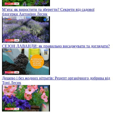
М’ята: як виростити та зберегти? Секрети від садової
блогерки Антоніни Лесик
СЕЗОН ЛАВАНДИ: як правильно висаджувати та доглядати?
Дешево і без жодних нітратів: Рецепт органічного добрива від
Тоні Лесик