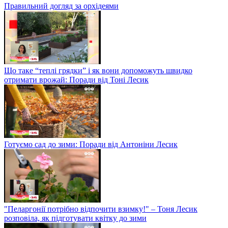
Правильний догляд за орхідеями
Що таке “теплі грядки” і як вони допоможуть швидко
отримати врожай: Поради від Тоні Лесик
Готуємо сад до зими: Поради від Антоніни Лесик
"Пеларгонії потрібно відпочити взимку!" – Тоня Лесик
розповіла, як підготувати квітку до зими