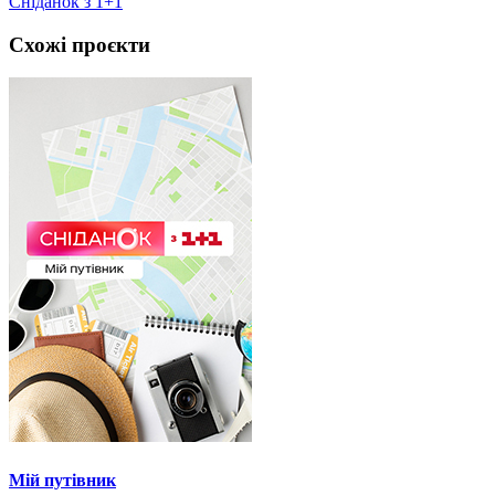
Сніданок з 1+1
Схожі проєкти
Мій путівник