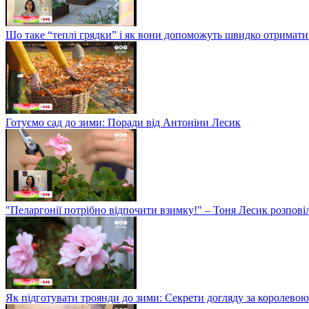
Що таке “теплі грядки” і як вони допоможуть швидко отримати
Готуємо сад до зими: Поради від Антоніни Лесик
"Пеларгонії потрібно відпочити взимку!" – Тоня Лесик розповіл
Як підготувати троянди до зими: Секрети догляду за королевою