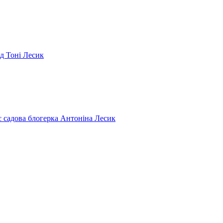
ід Тоні Лесик
є садова блогерка Антоніна Лесик