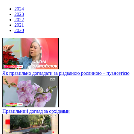
2024
2023
2022
2021
2020
Як правильно доглядати за різдвяною рослиною – пуансетією
Правильний догляд за орхідеями