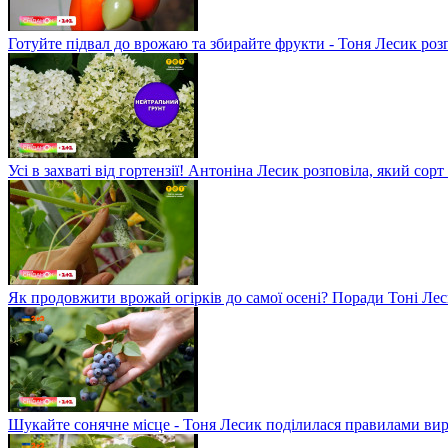
Готуйте підвал до врожаю та збирайте фрукти - Тоня Лесик розп
Усі в захваті від гортензії! Антоніна Лесик розповіла, який сорт
Як продовжити врожай огірків до самої осені? Поради Тоні Ле
Шукайте сонячне місце - Тоня Лесик поділилася правилами в