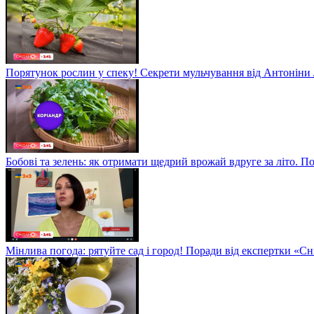
Порятунок рослин у спеку! Секрети мульчування від Антоніни
Бобові та зелень: як отримати щедрий врожай вдруге за літо. П
Мінлива погода: рятуйте сад і город! Поради від експертки «С