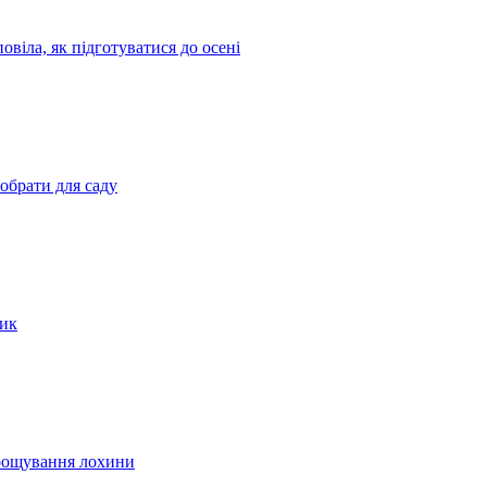
овіла, як підготуватися до осені
 обрати для саду
сик
ирощування лохини