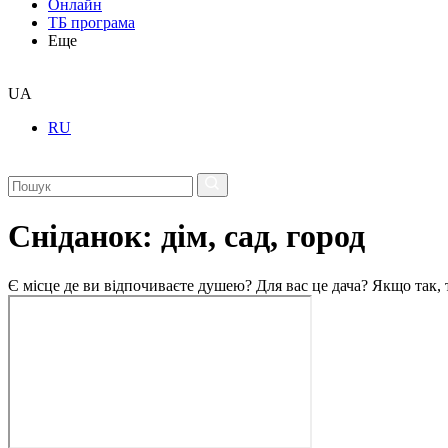
Онлайн
ТБ програма
Еще
UA
RU
Сніданок: дім, сад, город
Є місце де ви відпочиваєте душею? Для вас це дача? Якщо так, т