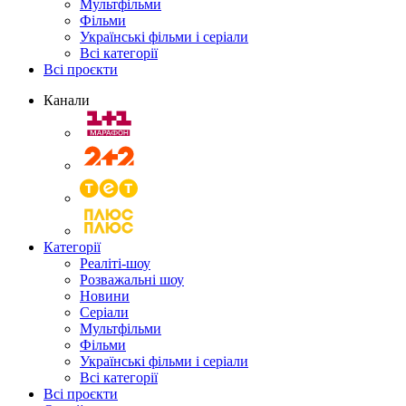
Мультфільми
Фільми
Українські фільми і серіали
Всі категорії
Всі проєкти
Канали
Категорії
Реаліті-шоу
Розважальні шоу
Новини
Серіали
Мультфільми
Фільми
Українські фільми і серіали
Всі категорії
Всі проєкти