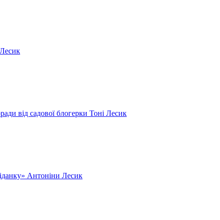
 Лесик
оради від садової блогерки Тоні Лесик
ніданку» Антоніни Лесик