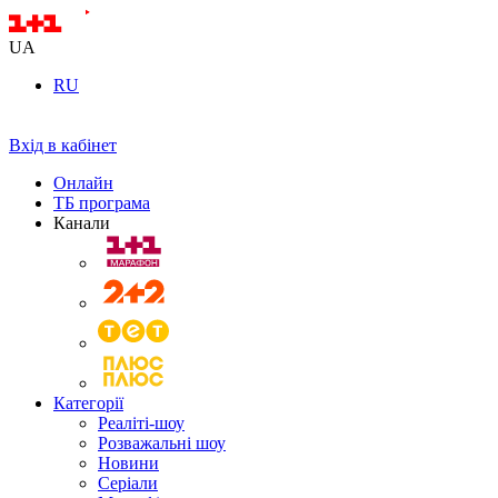
UA
RU
Вхід в кабінет
Онлайн
ТБ програма
Канали
Категорії
Реаліті-шоу
Розважальні шоу
Новини
Серіали