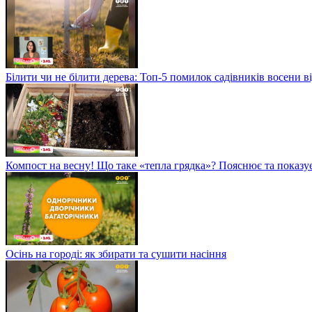
Білити чи не білити дерева: Топ-5 помилок садівників восени в
Компост на весну! Що таке «тепла грядка»? Пояснює та показу
Осінь на городі: як збирати та сушити насіння