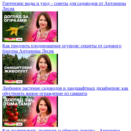
Гортензия: виды и уход – советы для садоводов от Антонины
Лесик
Как продлить плодоношение огурцов: секреты от садового
блогера Антонины Лесик
Любимое растение садоводов и ландшафтных дизайнеров: как
обустроить живое ограждение из самшита
Как подвязывать, поливать и обрезать томаты – Антонина