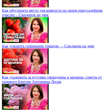
Как обустроить место для компоста на своем приусадебном
участке – Сниданок на даче
Как ускорить созревание томатов — Сниданок на даче
Как ухаживать за кустами смородины и малины: советы от
садового блогера Антонины Лесик