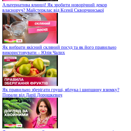
Альтернатива ялинці! Як зробити новорічний декор
власноруч? Майстерклас від Ксенії Скворчинської
Як вибрати якісний скляний посуд та як його правильно
використовувати – Юлія Чалих
Як правильно зберігати груші, яблука і шипшину взимку?
Поради від Дарії Дорошкевич