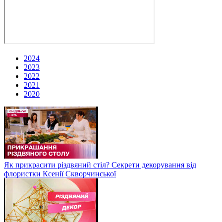
2024
2023
2022
2021
2020
Як прикрасити різдвяний стіл? Секрети декорування від
флористки Ксенії Скворчинської