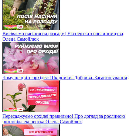
Висіваємо насіння на розсаду | Експертка з рослинництва
Олена Самойлюк
Чому не цвіте орхідея: Шкідники. Добрива. Загартовування
Пересаджуємо орхідеї правильно! Про догляд за рослиною
розповіла експертка Олена Самойлюк