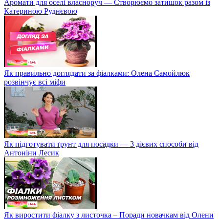
Аромати для оселі власноруч — Створюємо затишок разом із
Катериною Руднєвою
Як правильно доглядати за фіалками: Олена Самойлюк
розвінчує всі міфи
Як підготувати ґрунт для посадки — 3 дієвих способи від
Антоніни Лесик
Як виростити фіалку з листочка – Поради новачкам від Олени