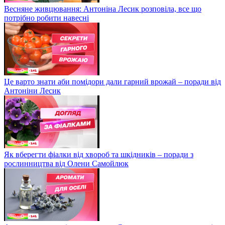
Весняне живцювання: Антоніна Лесик розповіла, все що
потрібно робити навесні
Це варто знати аби помідори дали гарний врожай – поради від
Антоніни Лесик
Як вберегти фіалки від хвороб та шкідників – поради з
рослинництва від Олени Самойлюк