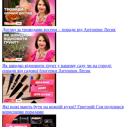
Догляд за трояндами восени – поради від Антоніни Лесик
Як швидко відновити ґрунт у вашому саду чи на городі:
поради від садової блогерки Антоніни Лесик
Які ножі мають бути на кожній кухні? Григорій Соя поділився
корисними порадами