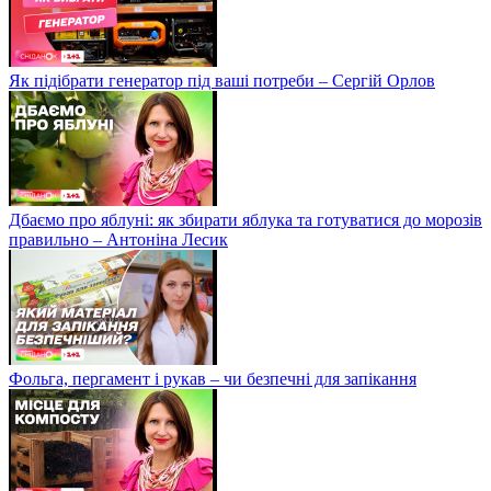
Як підібрати генератор під ваші потреби – Сергій Орлов
Дбаємо про яблуні: як збирати яблука та готуватися до морозів
правильно – Антоніна Лесик
Фольга, пергамент і рукав – чи безпечні для запікання