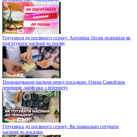
Готуємося до посівного сезону: Антоніна Лесик розповіла як
підготувати насіння до посіву
Пророщування насіння перед посадкою: Олена Самойлюк
перевіряє лайфгаки з інтернету
Готуємось до посівного сезону: Як правильно готувати
насіння до посадки