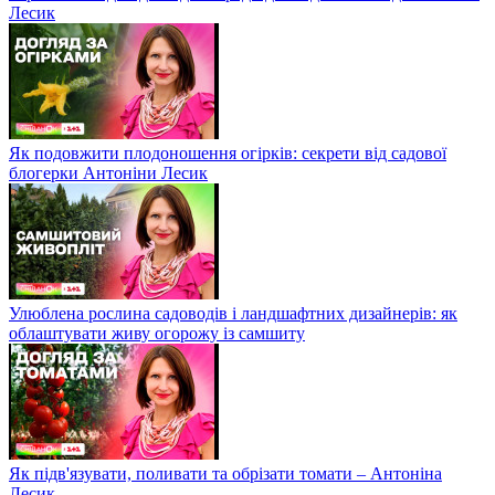
Лесик
Як подовжити плодоношення огірків: секрети від садової
блогерки Антоніни Лесик
Улюблена рослина садоводів і ландшафтних дизайнерів: як
облаштувати живу огорожу із самшиту
Як підв'язувати, поливати та обрізати томати – Антоніна
Лесик