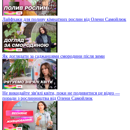
Лайфхаки для поливу кімнатних рослин від Олени Самойлюк
Як доглядати за саджанцями смородини після зими
Не викидайте зів'ялі квіти, поки не подивитися це відео —
поради з рослинництва від Олени Самойлюк