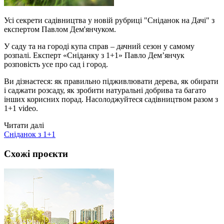
Усі секрети садівництва у новій рубриці "Сніданок на Дачі" з
експертом Павлом Дем'янчуком.
У саду та на городі купа справ – дачний сезон у самому
розпалі. Експерт «Сніданку з 1+1» Павло Дем’янчук
розповість усе про сад і город.
Ви дізнаєтеся: як правильно підживлювати дерева, як обирати
і саджати розсаду, як зробити натуральні добрива та багато
інших корисних порад. Насолоджуйтеся садівництвом разом з
1+1 video.
Читати далі
Сніданок з 1+1
Схожі проєкти