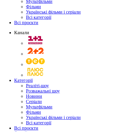
Мультфільми
Фільми
Українські фільми і серіали
Всі категорії
Всі проєкти
Канали
Категорії
Реаліті-шоу
Розважальні шоу
Новини
Серіали
Мультфільми
Фільми
Українські фільми і серіали
Всі категорії
Всі проєкти