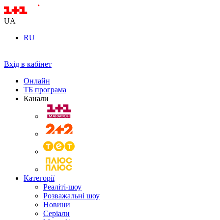
UA
RU
Вхід в кабінет
Онлайн
ТБ програма
Канали
Категорії
Реаліті-шоу
Розважальні шоу
Новини
Серіали