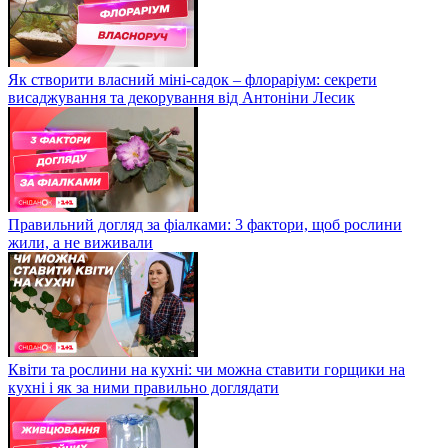
Як створити власний міні-садок – флораріум: секрети
висаджування та декорування від Антоніни Лесик
Правильний догляд за фіалками: 3 фактори, щоб рослини
жили, а не виживали
Квіти та рослини на кухні: чи можна ставити горщики на
кухні і як за ними правильно доглядати