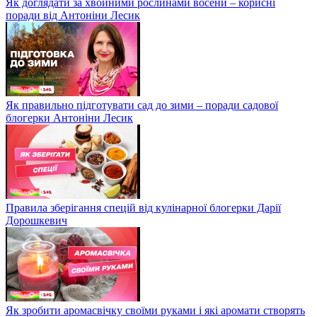
Як доглядати за хвойними рослинами восени – корисні
поради від Антоніни Лесик
Як правильно підготувати сад до зими – поради садової
блогерки Антоніни Лесик
Правила зберігання спецій від кулінарної блогерки Дарії
Дорошкевич
Як зробити аромасвічку своїми руками і які аромати створять