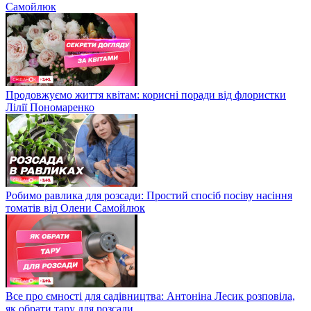
Самойлюк
Продовжуємо життя квітам: корисні поради від флористки
Лілії Пономаренко
Робимо равлика для розсади: Простий спосіб посіву насіння
томатів від Олени Самойлюк
Все про ємності для садівництва: Антоніна Лесик розповіла,
як обрати тару для розсади