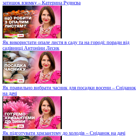
затишок взимку – Катерина Руднєва
Як використати опале листя в саду та на городі: поради від
садівниці Антоніни Лесик
Як правильно вибрати часник для посадки восени – Сніданок
на дачі
Як підготувати хризантему до холодів – Сніданок на дачі