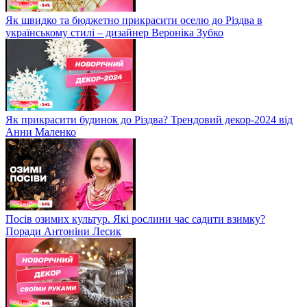
Як швидко та бюджетно прикрасити оселю до Різдва в
українському стилі – дизайнер Вероніка Зубко
Як прикрасити будинок до Різдва? Трендовий декор-2024 від
Анни Маленко
Посів озимих культур. Які рослини час садити взимку?
Поради Антоніни Лесик