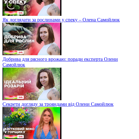
Як доглядати за рослинами у спеку – Олена Самойлюк
Добрива для рясного врожаю: поради експерта Олени
Самойлюк
Секрети догляду за трояндами від Олени Самойлюк