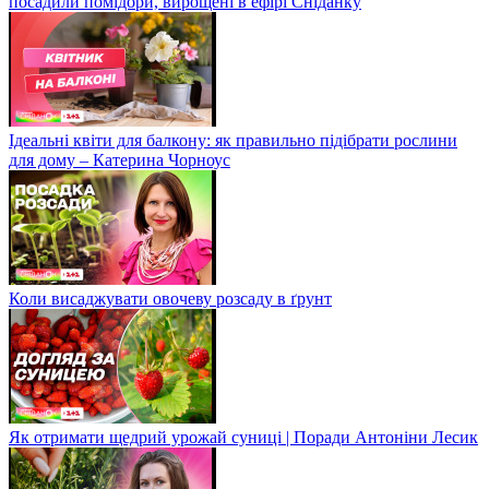
посадили помідори, вирощені в ефірі Сніданку
Ідеальні квіти для балкону: як правильно підібрати рослини
для дому – Катерина Чорноус
Коли висаджувати овочеву розсаду в ґрунт
Як отримати щедрий урожай суниці | Поради Антоніни Лесик