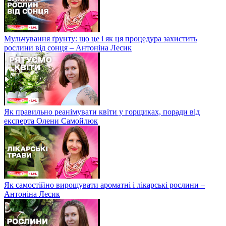
Мульчування ґрунту: що це і як ця процедура захистить
рослини від сонця – Антоніна Лесик
Як правильно реанімувати квіти у горщиках, поради від
експерта Олени Самойлюк
Як самостійно вирощувати ароматні і лікарські рослини –
Антоніна Лесик