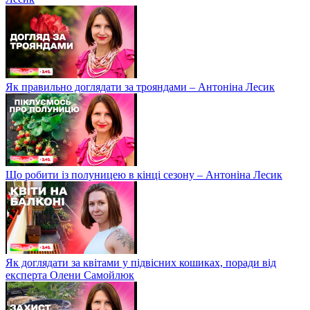
Як правильно доглядати за трояндами – Антоніна Лесик
Що робити із полуницею в кінці сезону – Антоніна Лесик
Як доглядати за квітами у підвісних кошиках, поради від
експерта Олени Самойлюк