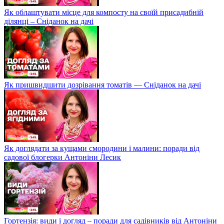
Як облаштувати місце для компосту на своїй присадибній
ділянці – Сніданок на дачі
Як пришвидшити дозрівання томатів — Сніданок на дачі
Як доглядати за кущами смородини і малини: поради від
садової блогерки Антоніни Лесик
Гортензія: види і догляд – поради для садівників від Антоніни