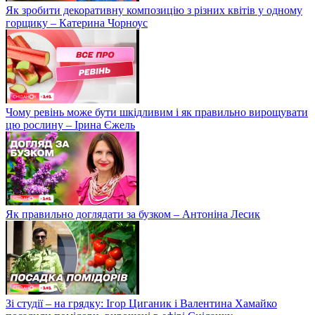
Як зробити декоративну композицію з різних квітів у одному
горщику – Катерина Чорноус
Чому ревінь може бути шкідливим і як правильно вирощувати
цю рослину – Ірина Єжель
Як правильно доглядати за бузком – Антоніна Лесик
Зі студії – на грядку: Ігор Циганик і Валентина Хамайко