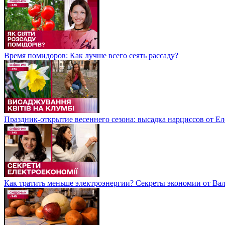
Время помидоров: Как лучше всего сеять рассаду?
Праздник-открытие весеннего сезона: высадка нарциссов от Е
Как тратить меньше электроэнергии? Секреты экономии от В