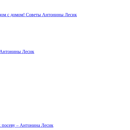
ядом с домом! Советы Антонины Лесик
ы Антонины Лесик
к посеву – Антонина Лесик