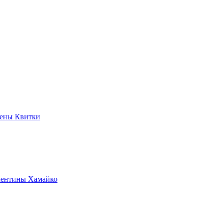
лены Квитки
алентины Хамайко