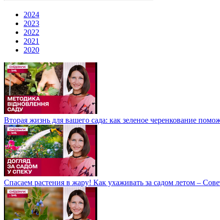
2024
2023
2022
2021
2020
Вторая жизнь для вашего сада: как зеленое черенкование помо
Спасаем растения в жару! Как ухаживать за садом летом – Со