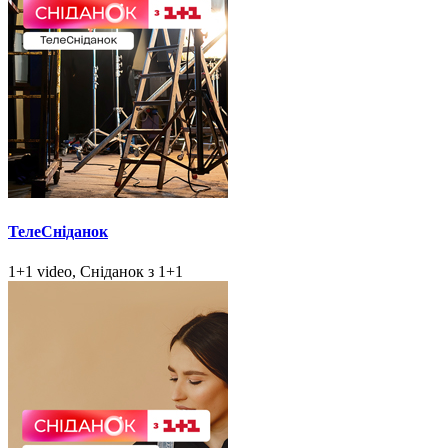
ТелеСніданок
1+1 video, Сніданок з 1+1