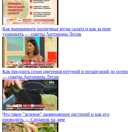
Как выращивать различные виды салата и как за ним
ухаживать — советы Антонины Лесик
Как продлить сезон цветения петуний и пеларгоний до осени
— советы Антонины Лесик
Что такое "зеленое" размножение растений и как его
проводить — Сніданок на даче