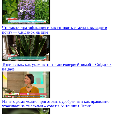
Что такое стратификация и как готовить семена к высадке в
почву — Сніданок на даче
Тещин язык: как ухаживать за сансевиерией зимой – Сніданок
на даче
Из чего дома можно приготовить удобрения и как правильно
ухаживать за фиалками – советы Антонины Лесик