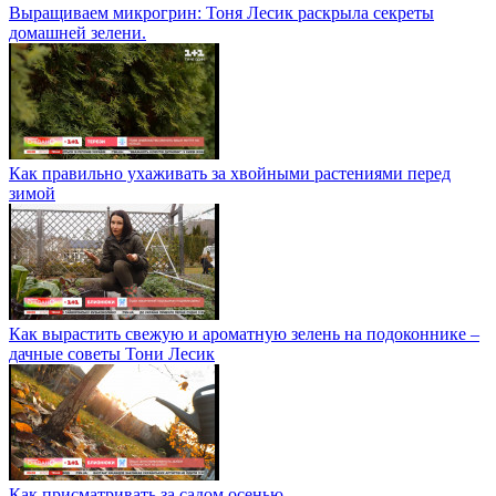
Выращиваем микрогрин: Тоня Лесик раскрыла секреты
домашней зелени.
Как правильно ухаживать за хвойными растениями перед
зимой
Как вырастить свежую и ароматную зелень на подоконнике –
дачные советы Тони Лесик
Как присматривать за садом осенью