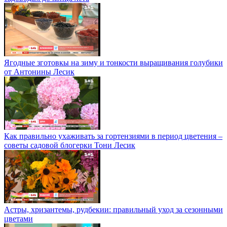
Ягодные зготовкы на зиму и тонкости выращивания голубики
от Антонины Лесик
Как правильно ухаживать за гортензиями в период цветения –
советы садовой блогерки Тони Лесик
Астры, хризантемы, рудбекии: правильный уход за сезонными
цветами