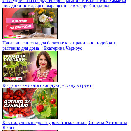
Из студии – на грядку: Игорь Цыганик и Валентина Хамайко
посадили помидоры, выращенные в эфире Сниданка
Идеальные цветы для балкона: как правильно подобрать
растения для дома – Екатерина Черноус
Когда высаживать овощную рассаду в грунт
Как получить щедрый урожай земляники | Советы Антонины
Лесик