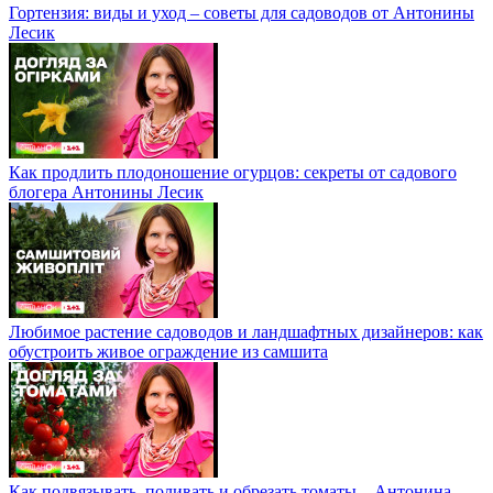
Гортензия: виды и уход – советы для садоводов от Антонины
Лесик
Как продлить плодоношение огурцов: секреты от садового
блогера Антонины Лесик
Любимое растение садоводов и ландшафтных дизайнеров: как
обустроить живое ограждение из самшита
Как подвязывать, поливать и обрезать томаты – Антонина