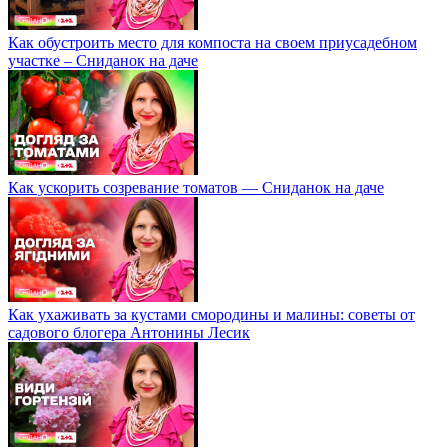
Как обустроить место для компоста на своем приусадебном
участке – Сниданок на даче
Как ускорить созревание томатов — Сниданок на даче
Как ухаживать за кустами смородины и малины: советы от
садового блогера Антонины Лесик