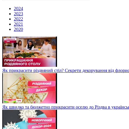
2024
2023
2022
2021
2020
Як прикрасити різдвяний стіл? Секрети декорування від флори
Як швидко та бюджетно прикрасити оселю до Різдва в українсь