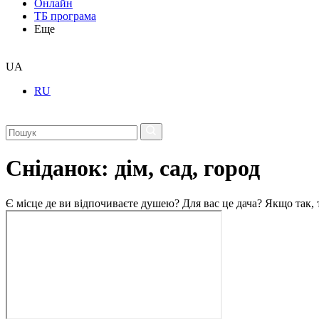
Онлайн
ТБ програма
Еще
UA
RU
Сніданок: дім, сад, город
Є місце де ви відпочиваєте душею? Для вас це дача? Якщо так, т