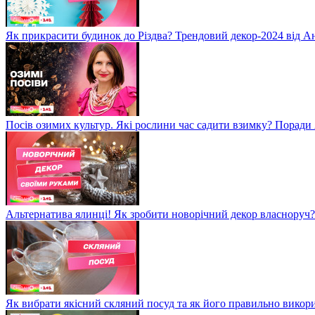
Як прикрасити будинок до Різдва? Трендовий декор-2024 від 
Посів озимих культур. Які рослини час садити взимку? Порад
Альтернатива ялинці! Як зробити новорічний декор власноруч?
Як вибрати якісний скляний посуд та як його правильно викор