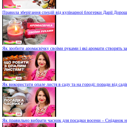
Правила зберігання спецій від кулінарної блогерки Дарії Доро
Як зробити аромасвічку своїми руками і які аромати створять 
Як використати опале листя в саду та на городі: поради від са
Як правильно вибрати часник для посадки восени – Сніданок н