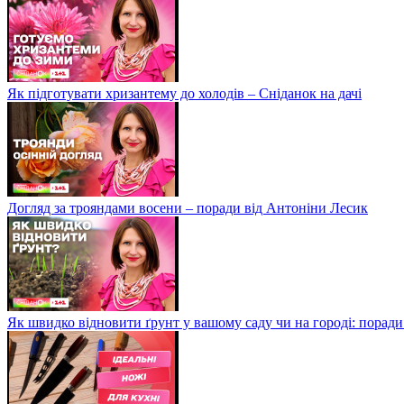
Як підготувати хризантему до холодів – Сніданок на дачі
Догляд за трояндами восени – поради від Антоніни Лесик
Як швидко відновити ґрунт у вашому саду чи на городі: поради