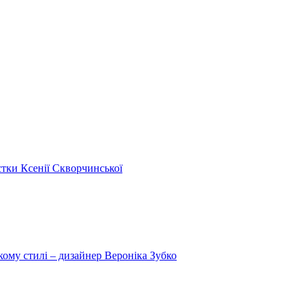
стки Ксенії Скворчинської
кому стилі – дизайнер Вероніка Зубко