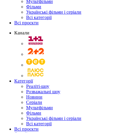
Мультфільми
Фільми
Українські фільми і серіали
Всі категорії
Всі проєкти
Канали
Категорії
Реаліті-шоу
Розважальні шоу
Новини
Серіали
Мультфільми
Фільми
Українські фільми і серіали
Всі категорії
Всі проєкти