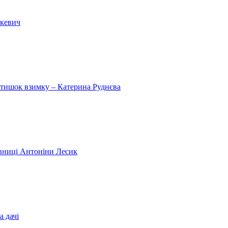
шкевич
затишок взимку – Катерина Руднєва
дівниці Антоніни Лесик
а дачі