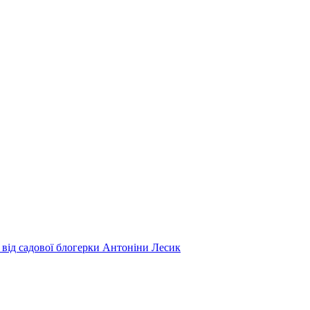
 від садової блогерки Антоніни Лесик