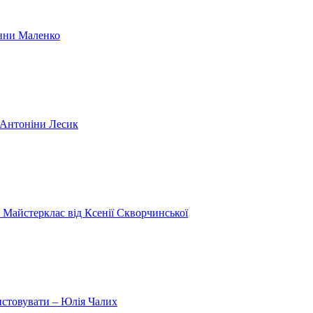
Анни Маленко
и Антоніни Лесик
 Майстерклас від Ксенії Скворчинської
истовувати – Юлія Чалих