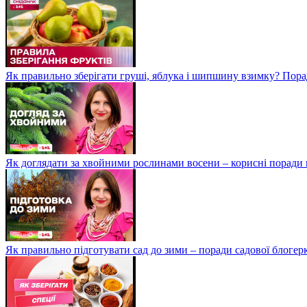
Як правильно зберігати груші, яблука і шипшину взимку? Пора
Як доглядати за хвойними рослинами восени – корисні поради
Як правильно підготувати сад до зими – поради садової блоге