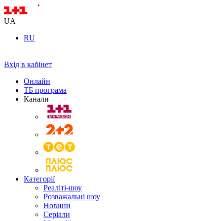
UA
RU
Вхід в кабінет
Онлайн
ТБ програма
Канали
Категорії
Реаліті-шоу
Розважальні шоу
Новини
Серіали