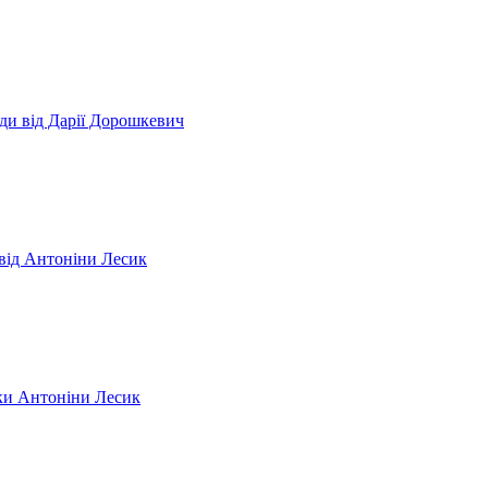
ди від Дарії Дорошкевич
 від Антоніни Лесик
рки Антоніни Лесик