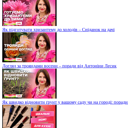
Як підготувати хризантему до холодів – Сніданок на дачі
Догляд за трояндами восени – поради від Антоніни Лесик
Як швидко відновити ґрунт у вашому саду чи на городі: поради