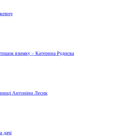
шкевич
затишок взимку – Катерина Руднєва
дівниці Антоніни Лесик
а дачі