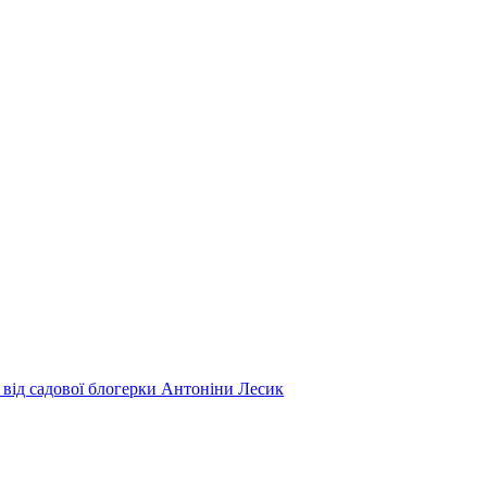
 від садової блогерки Антоніни Лесик