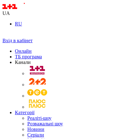
UA
RU
Вхід в кабінет
Онлайн
ТБ програма
Канали
Категорії
Реаліті-шоу
Розважальні шоу
Новини
Серіали