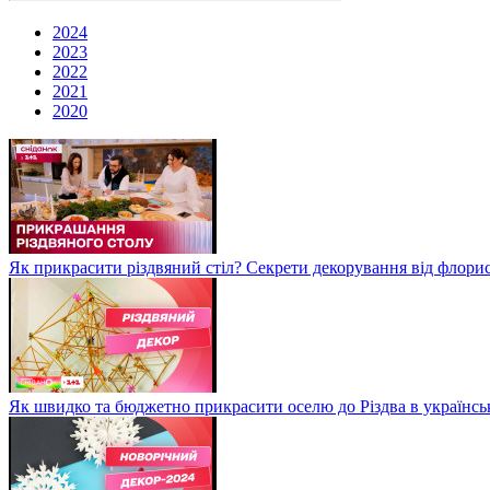
2024
2023
2022
2021
2020
Як прикрасити різдвяний стіл? Секрети декорування від флори
Як швидко та бюджетно прикрасити оселю до Різдва в українсь