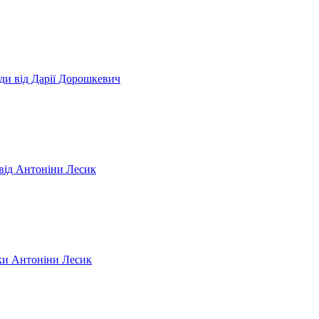
ди від Дарії Дорошкевич
 від Антоніни Лесик
рки Антоніни Лесик