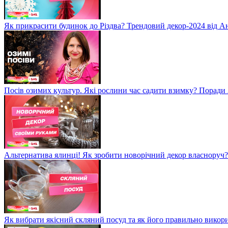
Як прикрасити будинок до Різдва? Трендовий декор-2024 від 
Посів озимих культур. Які рослини час садити взимку? Порад
Альтернатива ялинці! Як зробити новорічний декор власноруч?
Як вибрати якісний скляний посуд та як його правильно викор