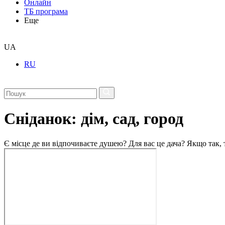
Онлайн
ТБ програма
Еще
UA
RU
Сніданок: дім, сад, город
Є місце де ви відпочиваєте душею? Для вас це дача? Якщо так, т