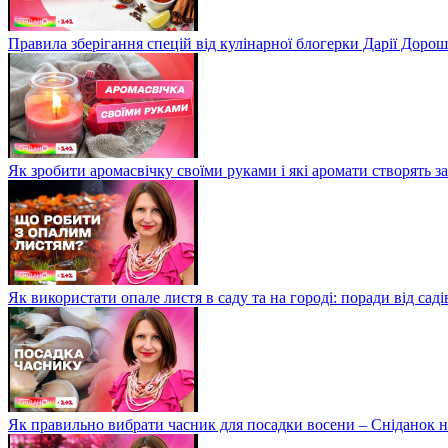
Правила зберігання спецій від кулінарної блогерки Дарії Доро
Як зробити аромасвічку своїми руками і які аромати створять 
Як використати опале листя в саду та на городі: поради від са
Як правильно вибрати часник для посадки восени – Сніданок н