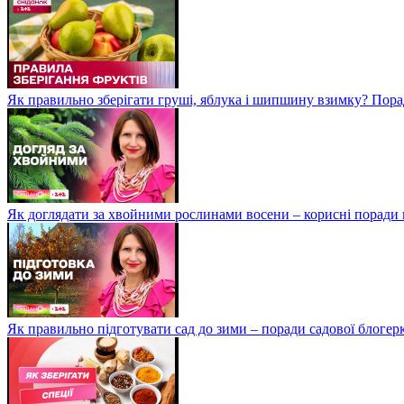
Як правильно зберігати груші, яблука і шипшину взимку? Пора
Як доглядати за хвойними рослинами восени – корисні поради
Як правильно підготувати сад до зими – поради садової блоге