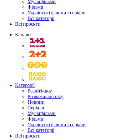
Мультфільми
Фільми
Українські фільми і серіали
Всі категорії
Всі проєкти
Канали
Категорії
Реаліті-шоу
Розважальні шоу
Новини
Серіали
Мультфільми
Фільми
Українські фільми і серіали
Всі категорії
Всі проєкти