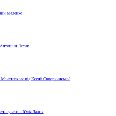
Анни Маленко
и Антоніни Лесик
 Майстерклас від Ксенії Скворчинської
истовувати – Юлія Чалих