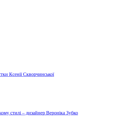
стки Ксенії Скворчинської
кому стилі – дизайнер Вероніка Зубко