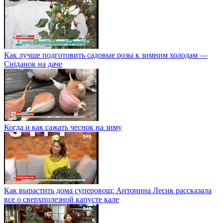
Как лучше подготовить садовые розы к зимним холодам —
Сніданок на даче
Когда и как сажать чеснок на зиму
Как вырастить дома суперовощ: Антонина Лесик рассказала
все о сверхполезной капусте кале