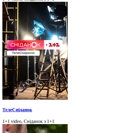
ТелеСніданок
1+1 video, Сніданок з 1+1