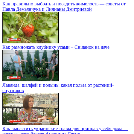
Как правильно выбрать и посадить жимолость — советы от
Павла Демьянчука и Лилианы Дмитриевой
Как размножать клубнику усами – Сніданок на даче
Лаванда, шалфей и полынь: какая польза от растений-
спутников
Как вырастить украинские травы для приправ у себя дома —
рассказывает блогер Антонина Лесик