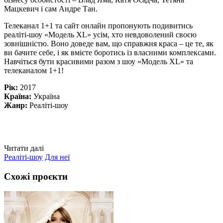
Мацкевич і сам Андре Тан.
Телеканал 1+1 та сайт онлайн пропонують подивитись
реаліті-шоу «Модель XL» усім, хто невдоволений своєю
зовнішністю. Воно доведе вам, що справжня краса – це те, як
ви бачите себе, і як вмієте боротись із власними комплексами.
Навчіться бути красивими разом з шоу «Модель XL» та
телеканалом 1+1!
Рік:
2017
Країна:
Україна
Жанр:
Реаліті-шоу
Читати далі
Реаліті-шоу
Для неї
Схожі проєкти