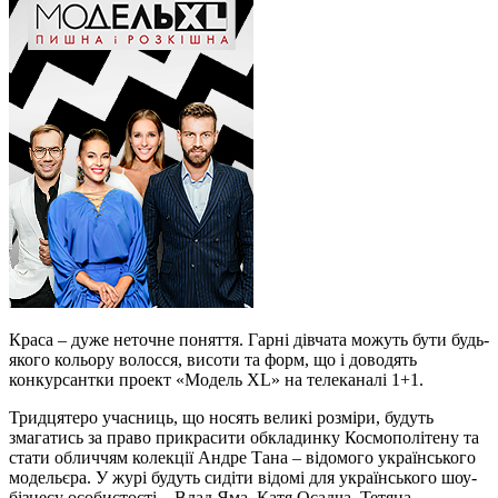
Краса – дуже неточне поняття. Гарні дівчата можуть бути будь-
якого кольору волосся, висоти та форм, що і доводять
конкурсантки проект «Модель XL» на телеканалі 1+1.
Тридцятеро учасниць, що носять великі розміри, будуть
змагатись за право прикрасити обкладинку Космополітену та
стати обличчям колекції Андре Тана – відомого українського
модельєра. У журі будуть сидіти відомі для українського шоу-
бізнесу особистості – Влад Яма, Катя Осадча, Тетяна