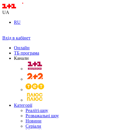
UA
RU
Вхід в кабінет
Онлайн
ТБ програма
Канали
Категорії
Реаліті-шоу
Розважальні шоу
Новини
Серіали