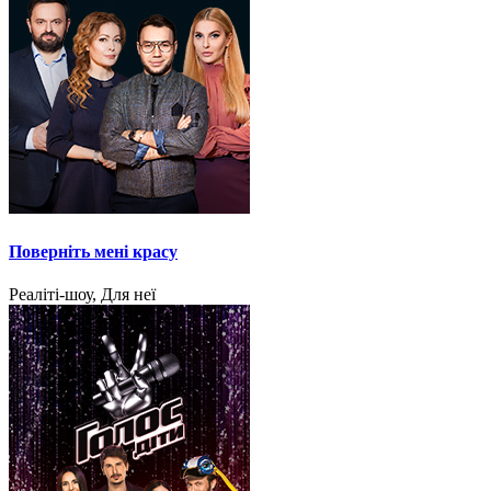
Поверніть мені красу
Реаліті-шоу, Для неї