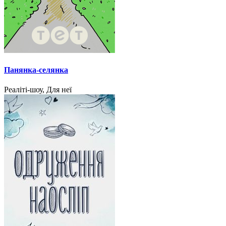
Панянка-селянка
Реаліті-шоу, Для неї