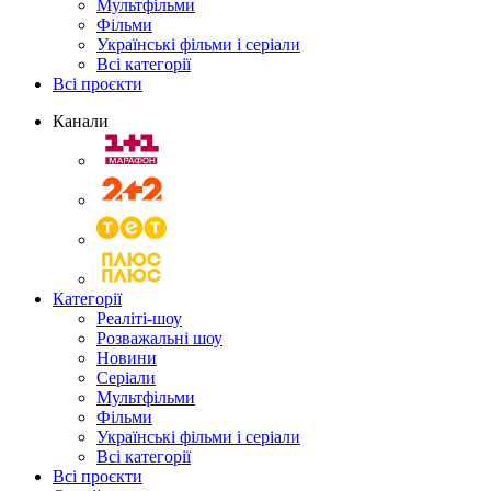
Мультфільми
Фільми
Українські фільми і серіали
Всі категорії
Всі проєкти
Канали
Категорії
Реаліті-шоу
Розважальні шоу
Новини
Серіали
Мультфільми
Фільми
Українські фільми і серіали
Всі категорії
Всі проєкти