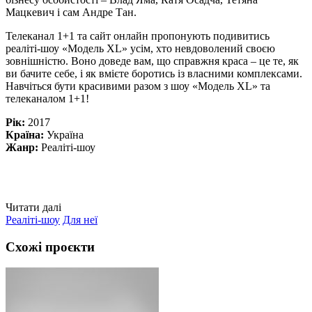
Мацкевич і сам Андре Тан.
Телеканал 1+1 та сайт онлайн пропонують подивитись
реаліті-шоу «Модель XL» усім, хто невдоволений своєю
зовнішністю. Воно доведе вам, що справжня краса – це те, як
ви бачите себе, і як вмієте боротись із власними комплексами.
Навчіться бути красивими разом з шоу «Модель XL» та
телеканалом 1+1!
Рік:
2017
Країна:
Україна
Жанр:
Реаліті-шоу
Читати далі
Реаліті-шоу
Для неї
Схожі проєкти