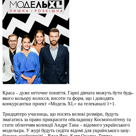
Краса – дуже неточне поняття. Гарні дівчата можуть бути будь-
якого кольору волосся, висоти та форм, що і доводять
конкурсантки проект «Модель XL» на телеканалі 1+1.
Тридцятеро учасниць, що носять великі розміри, будуть
змагатись за право прикрасити обкладинку Космополітену та
стати обличчям колекції Андре Тана – відомого українського
модельєра. У журі будуть сидіти відомі для українського шоу-
бізнесу особистості – Влад Яма, Катя Осадча, Тетяна