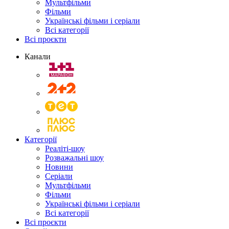
Мультфільми
Фільми
Українські фільми і серіали
Всі категорії
Всі проєкти
Канали
Категорії
Реаліті-шоу
Розважальні шоу
Новини
Серіали
Мультфільми
Фільми
Українські фільми і серіали
Всі категорії
Всі проєкти