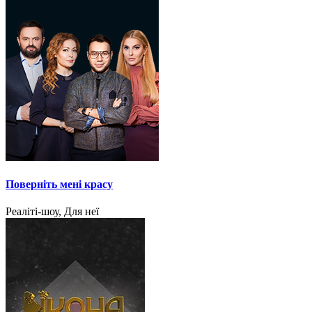
Поверніть мені красу
Реаліті-шоу, Для неї