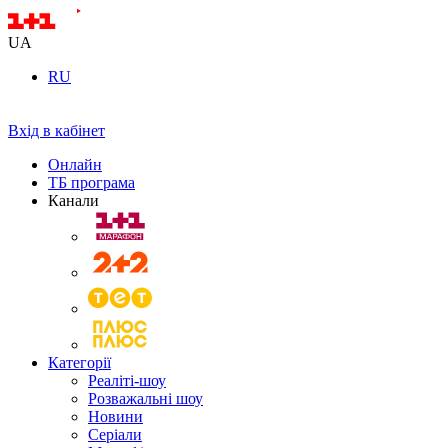
UA
RU
Вхід в кабінет
Онлайн
ТБ програма
Канали
Категорії
Реаліті-шоу
Розважальні шоу
Новини
Серіали