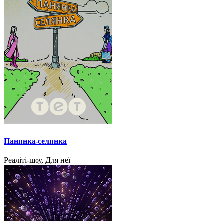
Панянка-селянка
Реаліті-шоу, Для неї