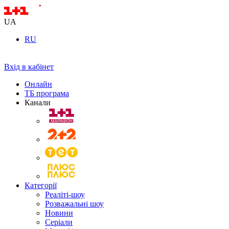
UA
RU
Вхід в кабінет
Онлайн
ТБ програма
Канали
Категорії
Реаліті-шоу
Розважальні шоу
Новини
Серіали