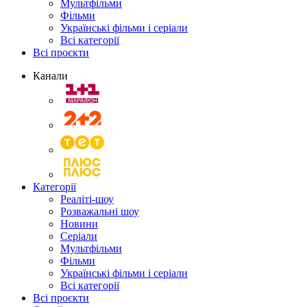
Мультфільми
Фільми
Українські фільми і серіали
Всі категорії
Всі проєкти
Канали
Категорії
Реаліті-шоу
Розважальні шоу
Новини
Серіали
Мультфільми
Фільми
Українські фільми і серіали
Всі категорії
Всі проєкти