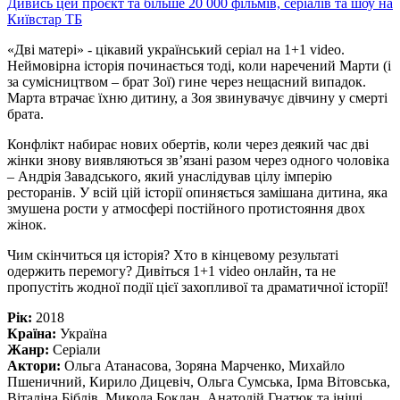
Дивись цей проєкт та більше 20 000 фільмів, серіалів та шоу на
Київстар ТБ
«Дві матері» - цікавий український серіал на 1+1 video.
Неймовірна історія починається тоді, коли наречений Марти (і
за сумісництвом – брат Зої) гине через нещасний випадок.
Марта втрачає їхню дитину, а Зоя звинувачує дівчину у смерті
брата.
Конфлікт набирає нових обертів, коли через деякий час дві
жінки знову виявляються зв’язані разом через одного чоловіка
– Андрія Завадського, який унаслідував цілу імперію
ресторанів. У всій цій історії опиняється замішана дитина, яка
змушена рости у атмосфері постійного протистояння двох
жінок.
Чим скінчиться ця історія? Хто в кінцевому результаті
одержить перемогу? Дивіться 1+1 video онлайн, та не
пропустіть жодної події цієї захопливої та драматичної історії!
Рік:
2018
Країна:
Україна
Жанр:
Серіали
Актори:
Ольга Атанасова, Зоряна Марченко, Михайло
Пшеничний, Кирило Дицевіч, Ольга Сумська, Ірма Вітовська,
Віталіна Біблів, Микола Боклан, Анатолій Гнатюк та ініші.