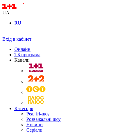
UA
RU
Вхід в кабінет
Онлайн
ТБ програма
Канали
Категорії
Реаліті-шоу
Розважальні шоу
Новини
Серіали