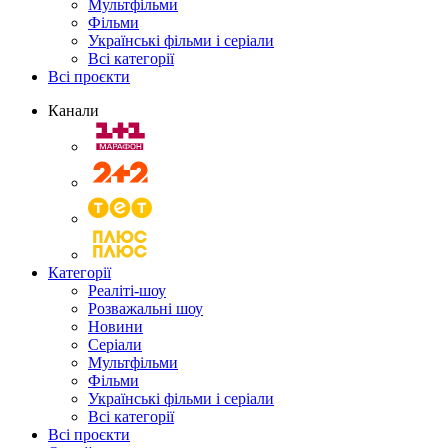
Мультфільми
Фільми
Українські фільми і серіали
Всі категорії
Всі проєкти
Канали
Категорії
Реаліті-шоу
Розважальні шоу
Новини
Серіали
Мультфільми
Фільми
Українські фільми і серіали
Всі категорії
Всі проєкти