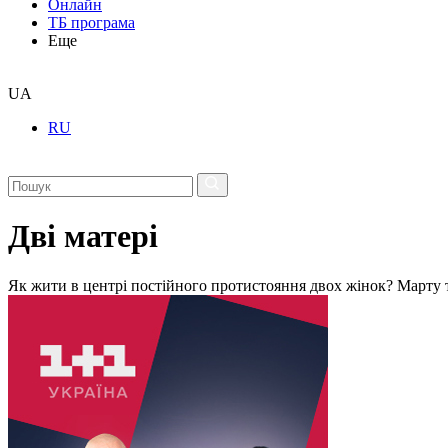
Онлайн
ТБ програма
Еще
UA
RU
Дві матері
Як жити в центрі постійного протистояння двох жінок? Марту т