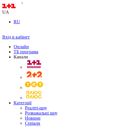
UA
RU
Вхід в кабінет
Онлайн
ТБ програма
Канали
Категорії
Реаліті-шоу
Розважальні шоу
Новини
Серіали