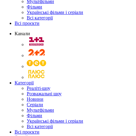
Мультфільми
Фільми
Українські фільми і серіали
Всі категорії
Всі проєкти
Канали
Категорії
Реаліті-шоу
Розважальні шоу
Новини
Серіали
Мультфільми
Фільми
Українські фільми і серіали
Всі категорії
Всі проєкти