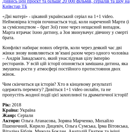
Дивись цей проєкт та більше 20 000 фільмів, серіалів та шоу на
Київстар ТБ
«Дві матері» - цікавий український серіал на 1+1 video.
Неймовірна історія починається тоді, коли наречений Марти (і
за сумісництвом – брат Зої) гине через нещасний випадок.
Марта втрачає їхню дитину, а Зоя звинувачує дівчину у смерті
брата.
Конфлікт набирає нових обертів, коли через деякий час дві
жінки знову виявляються зв’язані разом через одного чоловіка
– Андрія Завадського, який унаслідував цілу імперію
ресторанів. У всій цій історії опиняється замішана дитина, яка
змушена рости у атмосфері постійного протистояння двох
жінок.
Чим скінчиться ця історія? Хто в кінцевому результаті
одержить перемогу? Дивіться 1+1 video онлайн, та не
пропустіть жодної події цієї захопливої та драматичної історії!
Рік:
2018
Країна:
Україна
Жанр:
Серіали
Актори:
Ольга Атанасова, Зоряна Марченко, Михайло
Пшеничний, Кирило Дицевіч, Ольга Сумська, Ірма Вітовська,
Віталіна Біблів, Микола Боклан, Анатолій Гнатюк та ініші.