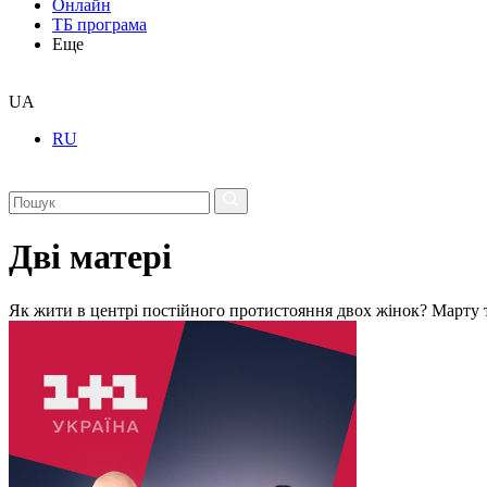
Онлайн
ТБ програма
Еще
UA
RU
Дві матері
Як жити в центрі постійного протистояння двох жінок? Марту т