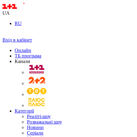
UA
RU
Вхід в кабінет
Онлайн
ТБ програма
Канали
Категорії
Реаліті-шоу
Розважальні шоу
Новини
Серіали