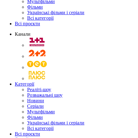
Мультфільми
Фільми
Українські фільми і серіали
Всі категорії
Всі проєкти
Канали
Категорії
Реаліті-шоу
Розважальні шоу
Новини
Серіали
Мультфільми
Фільми
Українські фільми і серіали
Всі категорії
Всі проєкти