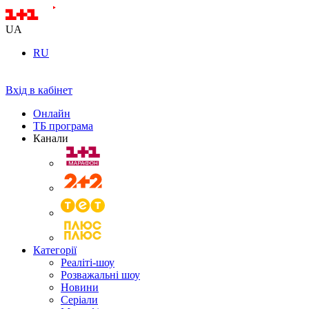
UA
RU
Вхід в кабінет
Онлайн
ТБ програма
Канали
Категорії
Реаліті-шоу
Розважальні шоу
Новини
Серіали