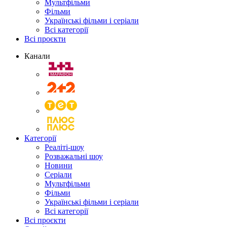
Мультфільми
Фільми
Українські фільми і серіали
Всі категорії
Всі проєкти
Канали
Категорії
Реаліті-шоу
Розважальні шоу
Новини
Серіали
Мультфільми
Фільми
Українські фільми і серіали
Всі категорії
Всі проєкти