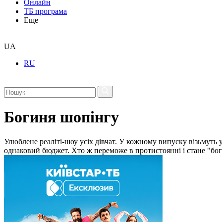
Онлайн
ТБ програма
Еще
UA
RU
Богиня шопінгу
Улюблене реаліті-шоу усіх дівчат. У кожному випуску візьмуть 
однаковий бюджет. Хто ж переможе в протистоянні і стане "б