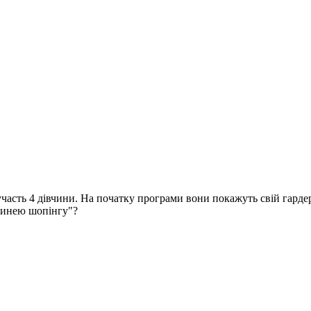
участь 4 дівчини. На початку програми вони покажуть свій гардеро
огинею шопінгу"?