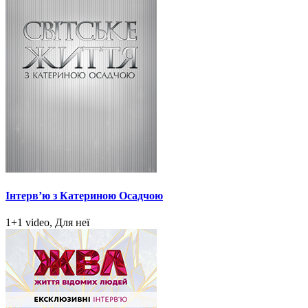
Інтерв’ю з Катериною Осадчою
1+1 video, Для неї