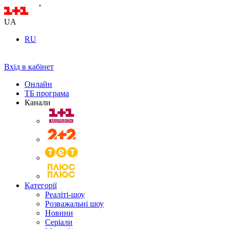
UA
RU
Вхід в кабінет
Онлайн
ТБ програма
Канали
Категорії
Реаліті-шоу
Розважальні шоу
Новини
Серіали