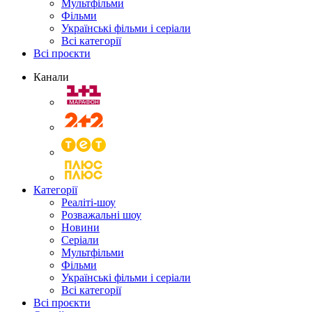
Мультфільми
Фільми
Українські фільми і серіали
Всі категорії
Всі проєкти
Канали
Категорії
Реаліті-шоу
Розважальні шоу
Новини
Серіали
Мультфільми
Фільми
Українські фільми і серіали
Всі категорії
Всі проєкти