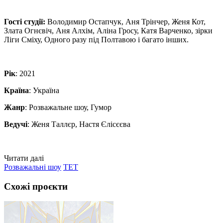
Гості студії:
Володимир Остапчук, Аня Трінчер, Женя Кот,
Злата Огнєвіч, Аня Алхім, Аліна Гросу, Катя Варченко, зірки
Ліги Сміху, Одного разу під Полтавою і багато інших.
Рік
: 2021
Країна
: Україна
Жанр
: Розважальне шоу, Гумор
Ведучі
: Женя Таллєр, Настя Єлісєєва
Читати далі
Розважальні шоу
ТЕТ
Схожі проєкти