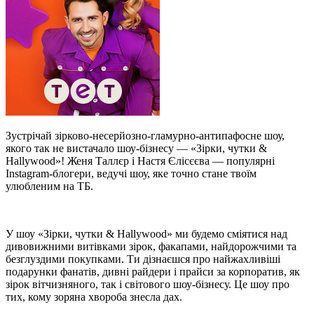
Зустрічай зірково-несерйозно-гламурно-антипафосне шоу,
якого так не вистачало шоу-бізнесу — «Зірки, чутки &
Hallywood»! Женя Таллєр і Настя Єлісєєва — популярні
Instagram-блогери, ведучі шоу, яке точно стане твоїм
улюбленим на ТБ.
У шоу «Зірки, чутки & Hallywood» ми будемо сміятися над
дивовижними витівками зірок, факапами, найдорожчими та
безглуздими покупками. Ти дізнаєшся про найжахливіші
подарунки фанатів, дивні райдери і прайси за корпоратив, як
зірок вітчизняного, так і світового шоу-бізнесу. Це шоу про
тих, кому зоряна хвороба знесла дах.