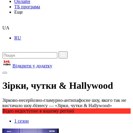
Онлайн
ТБ програма
Еще
UA
RU
Відкрити у додатку
Зірки, чутки & Hallywood
Зірково-несерйозно-гламурно-антипафосне шоу, якого так не
вистачало шоу-бізнесу — «Зірки, чутки & Hallywood»
Відео недоступне в вашому регіоні
1 сезон