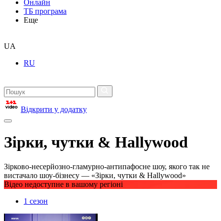
Онлайн
ТБ програма
Еще
UA
RU
Відкрити у додатку
Зірки, чутки & Hallywood
Зірково-несерйозно-гламурно-антипафосне шоу, якого так не
вистачало шоу-бізнесу — «Зірки, чутки & Hallywood»
Відео недоступне в вашому регіоні
1 сезон