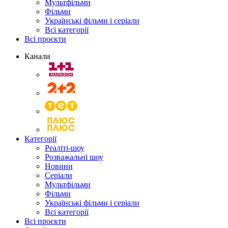
Мультфільми
Фільми
Українські фільми і серіали
Всі категорії
Всі проєкти
Канали
Категорії
Реаліті-шоу
Розважальні шоу
Новини
Серіали
Мультфільми
Фільми
Українські фільми і серіали
Всі категорії
Всі проєкти