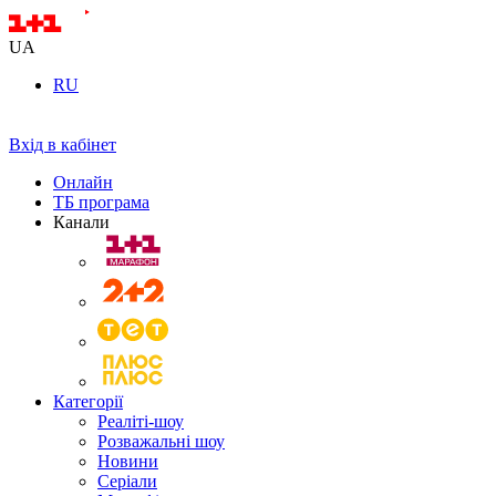
UA
RU
Вхід в кабінет
Онлайн
ТБ програма
Канали
Категорії
Реаліті-шоу
Розважальні шоу
Новини
Серіали