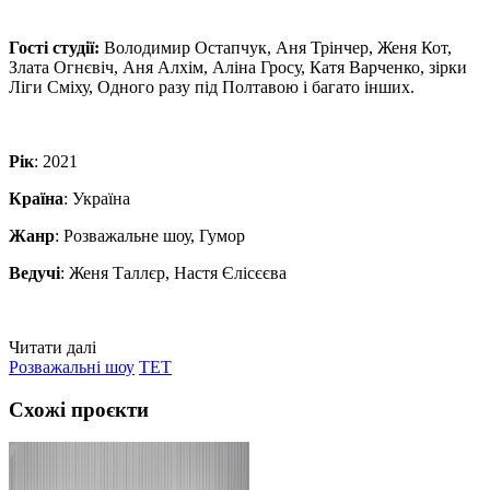
Гості студії:
Володимир Остапчук, Аня Трінчер, Женя Кот,
Злата Огнєвіч, Аня Алхім, Аліна Гросу, Катя Варченко, зірки
Ліги Сміху, Одного разу під Полтавою і багато інших.
Рік
: 2021
Країна
: Україна
Жанр
: Розважальне шоу, Гумор
Ведучі
: Женя Таллєр, Настя Єлісєєва
Читати далі
Розважальні шоу
ТЕТ
Схожі проєкти