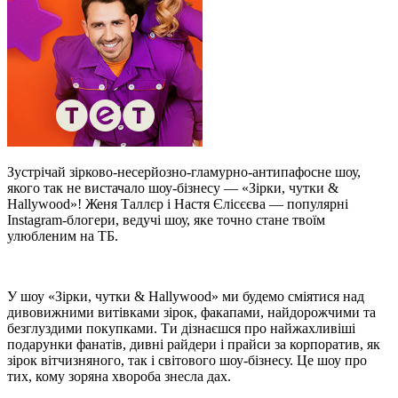
Зустрічай зірково-несерйозно-гламурно-антипафосне шоу,
якого так не вистачало шоу-бізнесу — «Зірки, чутки &
Hallywood»! Женя Таллєр і Настя Єлісєєва — популярні
Instagram-блогери, ведучі шоу, яке точно стане твоїм
улюбленим на ТБ.
У шоу «Зірки, чутки & Hallywood» ми будемо сміятися над
дивовижними витівками зірок, факапами, найдорожчими та
безглуздими покупками. Ти дізнаєшся про найжахливіші
подарунки фанатів, дивні райдери і прайси за корпоратив, як
зірок вітчизняного, так і світового шоу-бізнесу. Це шоу про
тих, кому зоряна хвороба знесла дах.