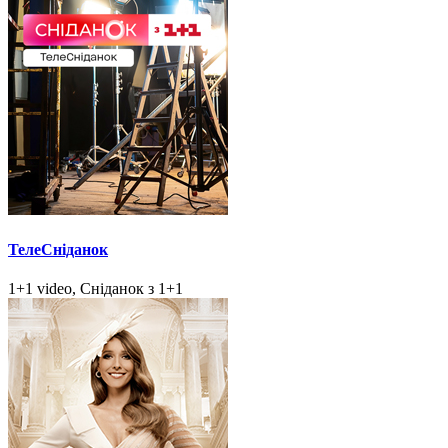
ТелеСніданок
1+1 video, Сніданок з 1+1