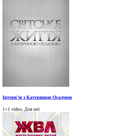
Інтерв’ю з Катериною Осадчою
1+1 video, Для неї