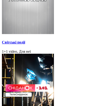
Світські події
1+1 video, Для неї