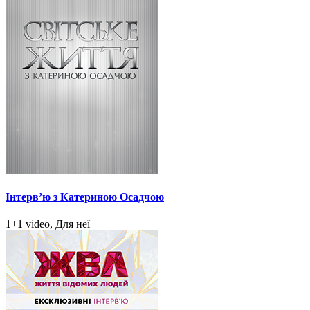
Інтерв’ю з Катериною Осадчою
1+1 video, Для неї