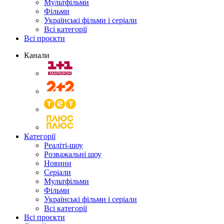
Мультфільми
Фільми
Українські фільми і серіали
Всі категорії
Всі проєкти
Канали
Категорії
Реаліті-шоу
Розважальні шоу
Новини
Серіали
Мультфільми
Фільми
Українські фільми і серіали
Всі категорії
Всі проєкти