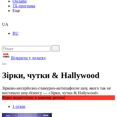
Онлайн
ТБ програма
Еще
UA
RU
Відкрити у додатку
Зірки, чутки & Hallywood
Зірково-несерйозно-гламурно-антипафосне шоу, якого так не
вистачало шоу-бізнесу — «Зірки, чутки & Hallywood»
Відео недоступне в вашому регіоні
1 сезон