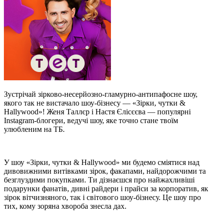
Зустрічай зірково-несерйозно-гламурно-антипафосне шоу,
якого так не вистачало шоу-бізнесу — «Зірки, чутки &
Hallywood»! Женя Таллєр і Настя Єлісєєва — популярні
Instagram-блогери, ведучі шоу, яке точно стане твоїм
улюбленим на ТБ.
У шоу «Зірки, чутки & Hallywood» ми будемо сміятися над
дивовижними витівками зірок, факапами, найдорожчими та
безглуздими покупками. Ти дізнаєшся про найжахливіші
подарунки фанатів, дивні райдери і прайси за корпоратив, як
зірок вітчизняного, так і світового шоу-бізнесу. Це шоу про
тих, кому зоряна хвороба знесла дах.