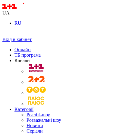
UA
RU
Вхід в кабінет
Онлайн
ТБ програма
Канали
Категорії
Реаліті-шоу
Розважальні шоу
Новини
Серіали