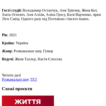
Гості студії:
Володимир Остапчук, Аня Трінчер, Женя Кот,
Злата Огнєвіч, Аня Алхім, Аліна Гросу, Катя Варченко, зірки
Ліги Сміху, Одного разу під Полтавою і багато інших.
Рік
: 2021
Країна
: Україна
Жанр
: Розважальне шоу, Гумор
Ведучі
: Женя Таллєр, Настя Єлісєєва
Читати далі
Розважальні шоу
ТЕТ
Схожі проєкти