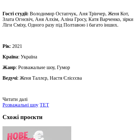
Гості студії:
Володимир Остапчук, Аня Трінчер, Женя Кот,
Злата Огнєвіч, Аня Алхім, Аліна Гросу, Катя Варченко, зірки
Ліги Сміху, Одного разу під Полтавою і багато інших.
Рік
: 2021
Країна
: Україна
Жанр
: Розважальне шоу, Гумор
Ведучі
: Женя Таллєр, Настя Єлісєєва
Читати далі
Розважальні шоу
ТЕТ
Схожі проєкти