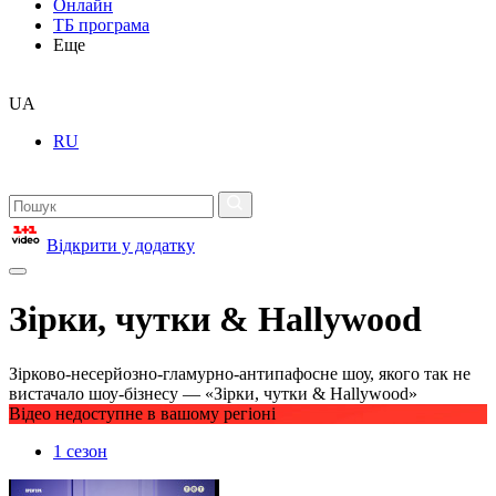
Онлайн
ТБ програма
Еще
UA
RU
Відкрити у додатку
Зірки, чутки & Hallywood
Зірково-несерйозно-гламурно-антипафосне шоу, якого так не
вистачало шоу-бізнесу — «Зірки, чутки & Hallywood»
Відео недоступне в вашому регіоні
1 сезон