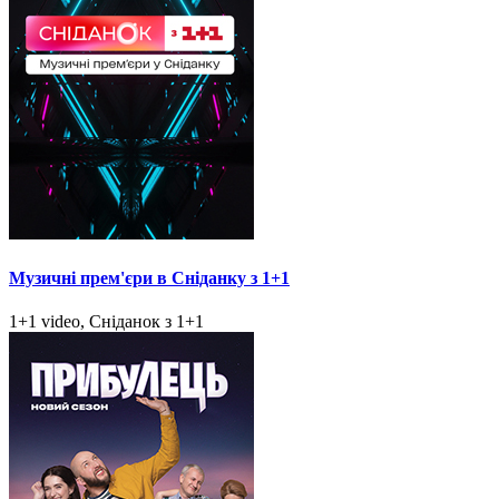
Музичні прем'єри в Сніданку з 1+1
1+1 video, Сніданок з 1+1