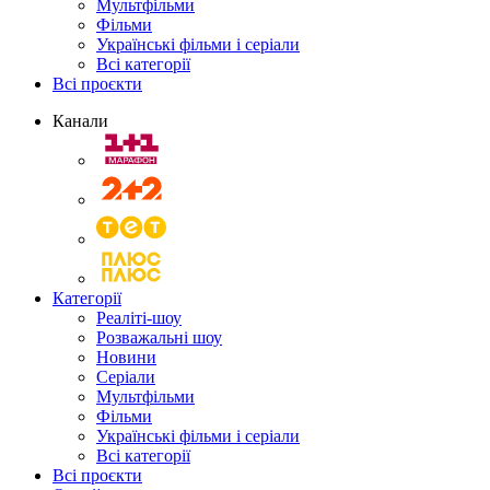
Мультфільми
Фільми
Українські фільми і серіали
Всі категорії
Всі проєкти
Канали
Категорії
Реаліті-шоу
Розважальні шоу
Новини
Серіали
Мультфільми
Фільми
Українські фільми і серіали
Всі категорії
Всі проєкти