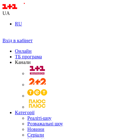
UA
RU
Вхід в кабінет
Онлайн
ТБ програма
Канали
Категорії
Реаліті-шоу
Розважальні шоу
Новини
Серіали