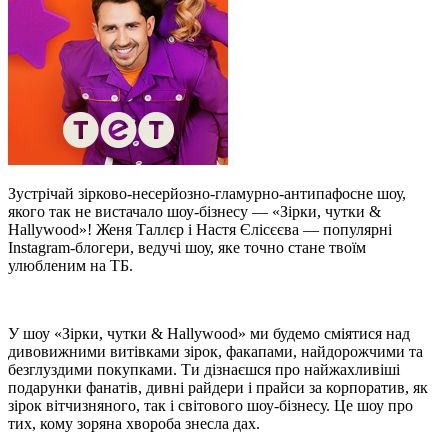
Зустрічай зірково-несерйозно-гламурно-антипафосне шоу,
якого так не вистачало шоу-бізнесу — «Зірки, чутки &
Hallywood»! Женя Таллєр і Настя Єлісєєва — популярні
Instagram-блогери, ведучі шоу, яке точно стане твоїм
улюбленим на ТБ.
У шоу «Зірки, чутки & Hallywood» ми будемо сміятися над
дивовижними витівками зірок, факапами, найдорожчими та
безглуздими покупками. Ти дізнаєшся про найжахливіші
подарунки фанатів, дивні райдери і прайси за корпоратив, як
зірок вітчизняного, так і світового шоу-бізнесу. Це шоу про
тих, кому зоряна хвороба знесла дах.