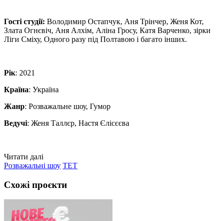
Гості студії:
Володимир Остапчук, Аня Трінчер, Женя Кот,
Злата Огнєвіч, Аня Алхім, Аліна Гросу, Катя Варченко, зірки
Ліги Сміху, Одного разу під Полтавою і багато інших.
Рік
: 2021
Країна
: Україна
Жанр
: Розважальне шоу, Гумор
Ведучі
: Женя Таллєр, Настя Єлісєєва
Читати далі
Розважальні шоу
ТЕТ
Схожі проєкти