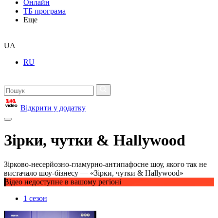
Онлайн
ТБ програма
Еще
UA
RU
Відкрити у додатку
Зірки, чутки & Hallywood
Зірково-несерйозно-гламурно-антипафосне шоу, якого так не
вистачало шоу-бізнесу — «Зірки, чутки & Hallywood»
Відео недоступне в вашому регіоні
1 сезон