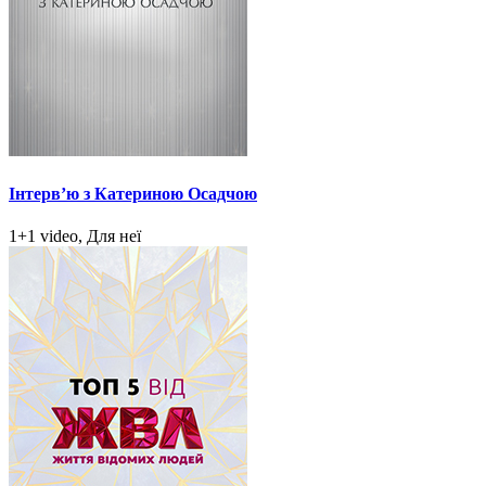
Інтерв’ю з Катериною Осадчою
1+1 video, Для неї