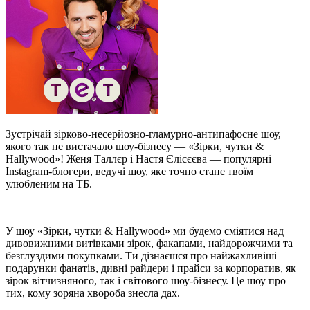
Зустрічай зірково-несерйозно-гламурно-антипафосне шоу,
якого так не вистачало шоу-бізнесу — «Зірки, чутки &
Hallywood»! Женя Таллєр і Настя Єлісєєва — популярні
Instagram-блогери, ведучі шоу, яке точно стане твоїм
улюбленим на ТБ.
У шоу «Зірки, чутки & Hallywood» ми будемо сміятися над
дивовижними витівками зірок, факапами, найдорожчими та
безглуздими покупками. Ти дізнаєшся про найжахливіші
подарунки фанатів, дивні райдери і прайси за корпоратив, як
зірок вітчизняного, так і світового шоу-бізнесу. Це шоу про
тих, кому зоряна хвороба знесла дах.