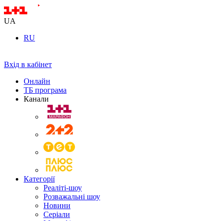
UA
RU
Вхід в кабінет
Онлайн
ТБ програма
Канали
Категорії
Реаліті-шоу
Розважальні шоу
Новини
Серіали