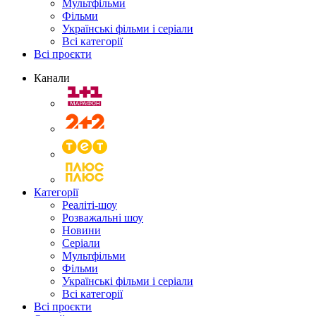
Мультфільми
Фільми
Українські фільми і серіали
Всі категорії
Всі проєкти
Канали
Категорії
Реаліті-шоу
Розважальні шоу
Новини
Серіали
Мультфільми
Фільми
Українські фільми і серіали
Всі категорії
Всі проєкти