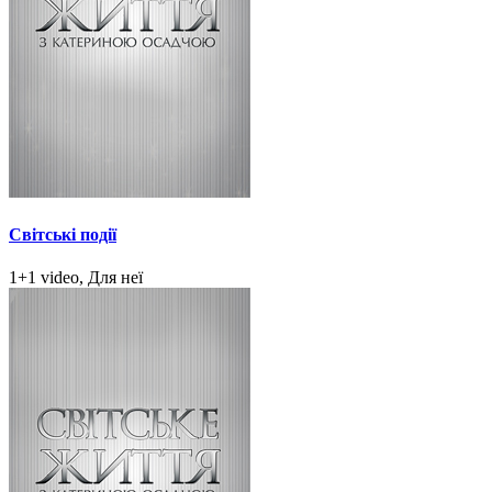
Світські події
1+1 video, Для неї