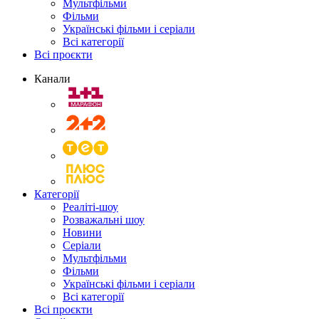
Мультфільми
Фільми
Українські фільми і серіали
Всі категорії
Всі проєкти
Канали
Категорії
Реаліті-шоу
Розважальні шоу
Новини
Серіали
Мультфільми
Фільми
Українські фільми і серіали
Всі категорії
Всі проєкти