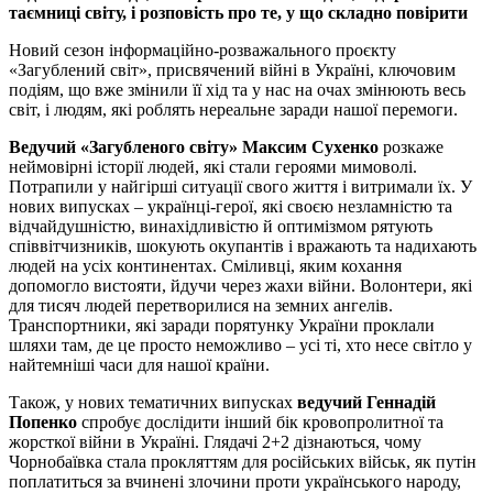
таємниці світу, і розповість про те, у що складно повірити
Новий сезон інформаційно-розважального проєкту
«Загублений світ», присвячений війні в Україні, ключовим
подіям, що вже змінили її хід та у нас на очах змінюють весь
світ, і людям, які роблять нереальне заради нашої перемоги.
Ведучий «Загубленого світу» Максим Сухенко
розкаже
неймовірні історії людей, які стали героями мимоволі.
Потрапили у найгірші ситуації свого життя і витримали їх. У
нових випусках – українці-герої, які своєю незламністю та
відчайдушністю, винахідливістю й оптимізмом рятують
співвітчизників, шокують окупантів і вражають та надихають
людей на усіх континентах. Сміливці, яким кохання
допомогло вистояти, йдучи через жахи війни. Волонтери, які
для тисяч людей перетворилися на земних ангелів.
Транспортники, які заради порятунку України проклали
шляхи там, де це просто неможливо – усі ті, хто несе світло у
найтемніші часи для нашої країни.
Також, у нових тематичних випусках
ведучий Геннадій
Попенко
спробує дослідити інший бік кровопролитної та
жорсткої війни в Україні. Глядачі 2+2 дізнаються, чому
Чорнобаївка стала прокляттям для російських військ, як путін
поплатиться за вчинені злочини проти українського народу,