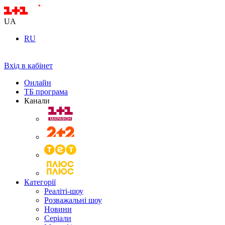
UA
RU
Вхід в кабінет
Онлайн
ТБ програма
Канали
Категорії
Реаліті-шоу
Розважальні шоу
Новини
Серіали