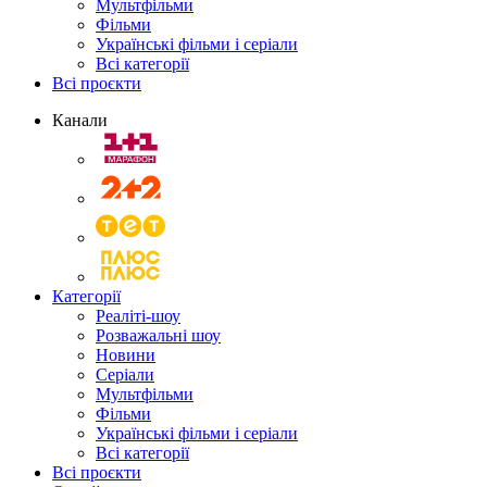
Мультфільми
Фільми
Українські фільми і серіали
Всі категорії
Всі проєкти
Канали
Категорії
Реаліті-шоу
Розважальні шоу
Новини
Серіали
Мультфільми
Фільми
Українські фільми і серіали
Всі категорії
Всі проєкти