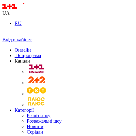
UA
RU
Вхід в кабінет
Онлайн
ТБ програма
Канали
Категорії
Реаліті-шоу
Розважальні шоу
Новини
Серіали