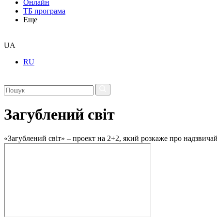
Онлайн
ТБ програма
Еще
UA
RU
Загублений світ
«Загублений світ» – проект на 2+2, який розкаже про надзвичайн