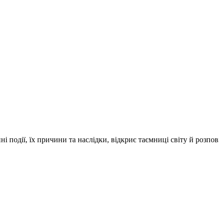
і події, їх причини та наслідки, відкриє таємниці світу й розпо